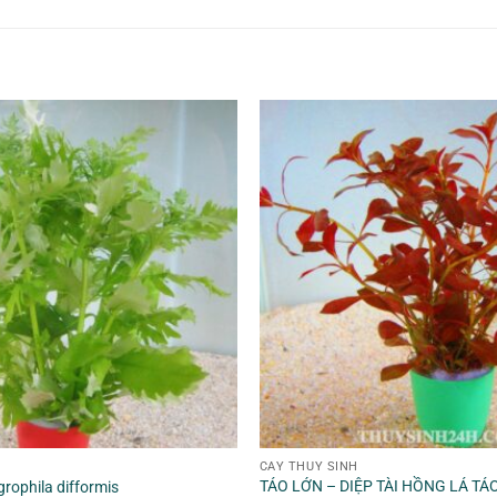
CÂY THỦY SINH
TÁO LỚN – DIỆP TÀI HỒNG LÁ TÁO
rophila difformis