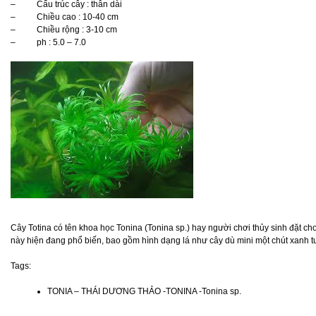
– Cấu trúc cây : thân dài
– Chiều cao : 10-40 cm
– Chiều rộng : 3-10 cm
– ph : 5.0 – 7.0
Cây Totina có tên khoa học Tonina (Tonina sp.) hay người chơi thủy sinh đặt cho
này hiện đang phổ biến, bao gồm hình dạng lá như cây dù mini một chút xanh t
Tags:
TONIA – THÁI DƯƠNG THẢO -TONINA -Tonina sp.