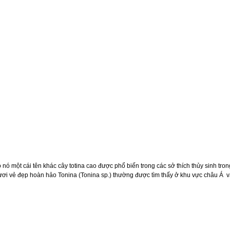
 nó một cái tên khác cây totina cao được phổ biến trong các sở thích thủy sinh tro
ươi vẻ đẹp hoàn hảo Tonina (Tonina sp.) thường được tìm thấy ở khu vực châu Á v