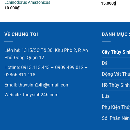
Echinodorus Amazonicus
15.000
₫
10.000
₫
VỀ CHÚNG TÔI
DANH MỤC 
Liên hệ: 1315/5C Tổ 30. Khu Phố 2, P. An
Cây Thủy Sin
Phú Đông, Quận 12
Đá
Hotline: 0913.113.443 – 0909.499.012 –
Động Vật Thủ
02866.811.118
Email:
thuysinh24h@gmail.com
Hồ Thủy Sinh
Website:
thuysinh24h.com
Lũa
Phụ Kiện Thủ
Sỏi Phân Nền