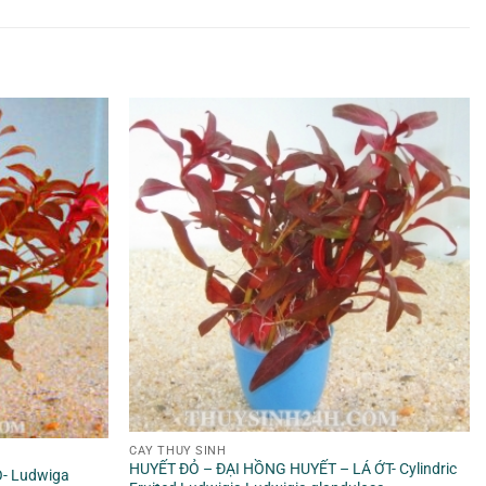
CÂY THỦY SINH
HUYẾT ĐỎ – ĐẠI HỒNG HUYẾT – LÁ ỚT- Cylindric
- Ludwiga