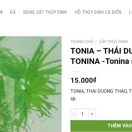
NH
ĐÁ
ĐỘNG VẬT THỦY SINH
HỒ THỦY SINH CÁ BIỂN
L
TRANG CHỦ
/
CÂY THỦY SINH
TONIA – THÁI D
TONINA -Tonina 
15.000
₫
TONIA, THAI DUONG THAO, 
sp.
TONIA - THÁI DƯƠNG THẢO -TONI
THÊM VÀO