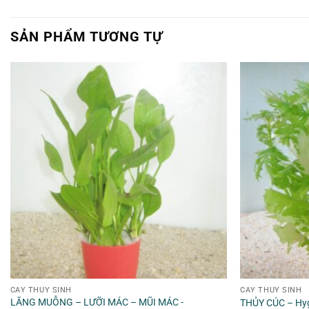
SẢN PHẨM TƯƠNG TỰ
CÂY THỦY SINH
CÂY THỦY SINH
LĂNG MUỖNG – LƯỠI MÁC – MŨI MÁC -
THỦY CÚC – Hyg