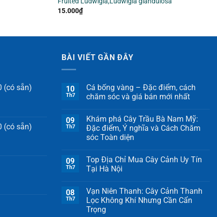
Fruited Ludwigia,Ludwigia glandulosa
15.000
₫
BÀI VIẾT GẦN ĐÂY
 (có sẵn)
Cá bống vàng – Đặc điểm, cách
10
Th7
chăm sóc và giá bán mới nhất
Khám phá Cây Trầu Bà Nam Mỹ:
09
 (có sẵn)
Th7
Đặc điểm, Ý nghĩa và Cách Chăm
sóc Toàn diện
Top Địa Chỉ Mua Cây Cảnh Uy Tín
09
Th7
Tại Hà Nội
Vạn Niên Thanh: Cây Cảnh Thanh
08
Th7
Lọc Không Khí Nhưng Cần Cẩn
Trọng