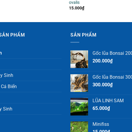
ovalis
15.000
₫
SẢN PHẨM
SẢN PHẨM
h
Gốc lũa Bonsai 200
200.000
₫
y Sinh
Gốc lũa Bonsai 300
300.000
₫
 Cá Biển
LŨA LINH SAM
65.000
₫
y Sinh
Minifiss
15.000
₫