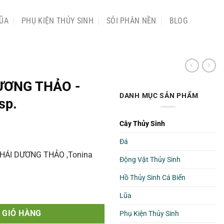
ŨA
PHỤ KIỆN THỦY SINH
SỎI PHÂN NỀN
BLOG
ƯƠNG THẢO -
DANH MỤC SẢN PHẨM
sp.
Cây Thủy Sinh
Đá
THÁI DƯƠNG THẢO ,Tonina
Động Vật Thủy Sinh
Hồ Thủy Sinh Cá Biển
NA -Tonina sp. số lượng
Lũa
 GIỎ HÀNG
Phụ Kiện Thủy Sinh