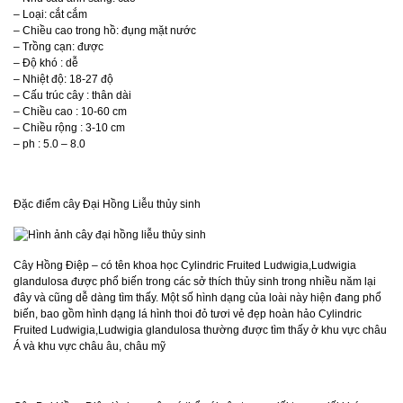
– Loại: cắt cắm
– Chiều cao trong hồ: đụng mặt nước
– Trồng cạn: được
– Độ khó : dễ
– Nhiệt độ: 18-27 độ
– Cấu trúc cây : thân dài
– Chiều cao : 10-60 cm
– Chiều rộng : 3-10 cm
– ph : 5.0 – 8.0
Đặc điểm cây Đại Hồng Liễu thủy sinh
Cây Hồng Điệp – có tên khoa học Cylindric Fruited Ludwigia,Ludwigia
glandulosa được phổ biến trong các sở thích thủy sinh trong nhiều năm lại
đây và cũng dễ dàng tìm thấy. Một số hình dạng của loài này hiện đang phổ
biến, bao gồm hình dạng lá hình thoi đỏ tươi vẻ đẹp hoàn hảo Cylindric
Fruited Ludwigia,Ludwigia glandulosa thường được tìm thấy ở khu vực châu
Á và khu vực châu âu, châu mỹ