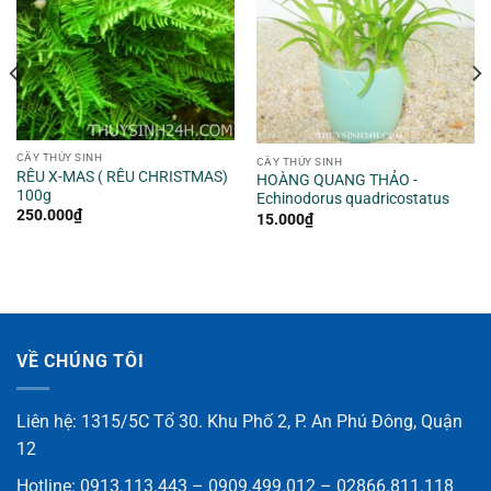
CÂY THỦY SINH
CÂY THỦY SINH
RÊU X-MAS ( RÊU CHRISTMAS)
HOÀNG QUANG THẢO -
100g
Echinodorus quadricostatus
250.000
₫
15.000
₫
VỀ CHÚNG TÔI
Liên hệ: 1315/5C Tổ 30. Khu Phố 2, P. An Phú Đông, Quận
12
Hotline: 0913.113.443 – 0909.499.012 – 02866.811.118