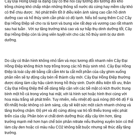
Cây Đại Hồng Điệp là dạng cây có thể nói cây tương đối tương đối khó
trồng.chúng khó chấp nhận những thông số nước dù cứng hay mềm cây khó
có thể chịu được . Nó phát triển tốt ở điều kiện ánh sáng cao cần hồ dinh
dưỡng cao và hố thủy sinh cần phải có độ lạnh. Nếu bổ sung thêm Co2 Cây
Đại Hồng Điệp sẽ cho ra lá tươi và bung xòe rất đẹp và vương cao rất nhanh
sau hai tuần . Với sự tăng trưởng khá cao và sự hấp thụ dinh dưỡng tốt, Cây
Đại Hồng Điệp còn là ứng viên tuyệt vời cho các hồ thủy sinh bị dư dinh
dưỡng.
Do cây có thân hình không nhỏ lắm và mọc tương đối nhanh nên Cây Đại
Hồng Điệp không thích hợp trồng trong các hồ thủy sinh nhỏ. Cây Đại Hồng
Điệp là loài cây đẻ bằng cắt cắm khi ta cắt mốt phần của cây ghim xuống
phân nền sẽ tự động cây bén rễ thành cây mới. Cây Đại Hồng Điệp thường
được dùng làm cây hậu cảnh trong hồ thủy sinh. Dưới điều kiện tối ưu, thân
Cây Đại Hồng Điệp thể dễ dàng tiếp cận với các bề mặt có kích thước trung
bình một hồ cá trong vòng hai mặt, với lá hình sợi hoặc hình thoi cùng với
hoa màu trắng sẽ phát triển. Tuy nhiên, nếu nhiệt độ quá nóng (60-66 độ F là
tốt nhất) hoặc không có ánh sáng, cây sẽ kiệt sức một cách nhanh chóng và
tăng trưởng chậm. Độ pH và độ cứng đóng vai trò tối thiểu trong việc phát
tirển của cây. Phân bón vi chất dinh dưỡng thúc đẩy cây lớn hơn, tăng
trưởng mạnh mẽ hơn hạn chế bón phân nitrate nếu thường xuyên bón có thể
làm cây đen hoặc có màu nâu CO2 không bắt buộc nhưng sẽ thúc đẩy tăng
trưởng.