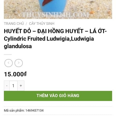
TRANG CHỦ
/
CÂY THỦY SINH
HUYẾT ĐỎ – ĐẠI HỒNG HUYẾT – LÁ ỚT-
Cylindric Fruited Ludwigia,Ludwigia
glandulosa
15.000
₫
HUYẾT ĐỎ - ĐẠI HỒNG HUYẾT - LÁ ỚT- Cylindric Fruited Ludwigia,Lu
THÊM VÀO GIỎ HÀNG
Mã sản phẩm:
1469437134