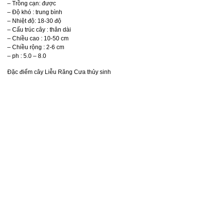
– Trồng cạn: được
– Độ khó : trung bình
– Nhiệt độ: 18-30 độ
– Cấu trúc cây : thân dài
– Chiều cao : 10-50 cm
– Chiều rộng : 2-6 cm
– ph : 5.0 – 8.0
Đặc điểm cây Liễu Răng Cưa thủy sinh