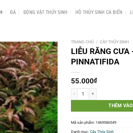
NH
ĐÁ
ĐỘNG VẬT THỦY SINH
HỒ THỦY SINH CÁ BIỂN
L
TRANG CHỦ
/
CÂY THỦY SINH
LIỄU RĂNG CƯA
PINNATIFIDA
55.000
₫
LIỄU RĂNG CƯA -HYGROPHILA PI
THÊM VÀO
Mã sản phẩm:
1469586549
Danh mục:
Cây Thủy Sinh