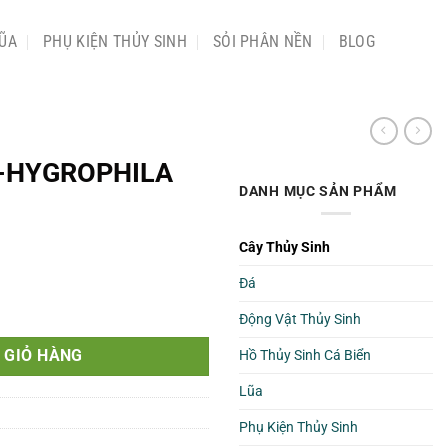
ŨA
PHỤ KIỆN THỦY SINH
SỎI PHÂN NỀN
BLOG
 -HYGROPHILA
DANH MỤC SẢN PHẨM
Cây Thủy Sinh
Đá
NNATIFIDA số lượng
Động Vật Thủy Sinh
Hồ Thủy Sinh Cá Biển
 GIỎ HÀNG
Lũa
Phụ Kiện Thủy Sinh