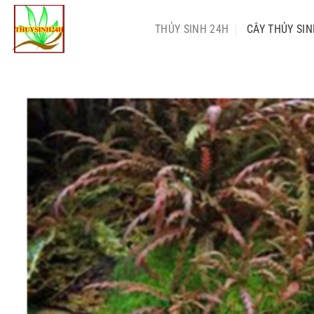
Chuyển
đến
THỦY SINH 24H
CÂY THỦY SI
nội
dung