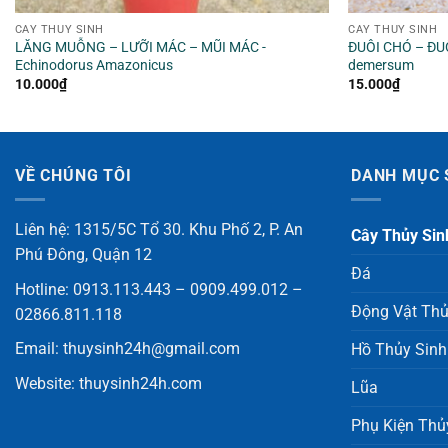
CÂY THỦY SINH
CÂY THỦY SINH
LĂNG MUỖNG – LƯỠI MÁC – MŨI MÁC -
ĐUÔI CHÓ – ĐU
Echinodorus Amazonicus
demersum
10.000
₫
15.000
₫
VỀ CHÚNG TÔI
DANH MỤC 
Liên hệ: 1315/5C Tổ 30. Khu Phố 2, P. An
Cây Thủy Sin
Phú Đông, Quận 12
Đá
Hotline: 0913.113.443 – 0909.499.012 –
Động Vật Thủ
02866.811.118
Email:
thuysinh24h@gmail.com
Hồ Thủy Sinh
Website:
thuysinh24h.com
Lũa
Phụ Kiện Thủ