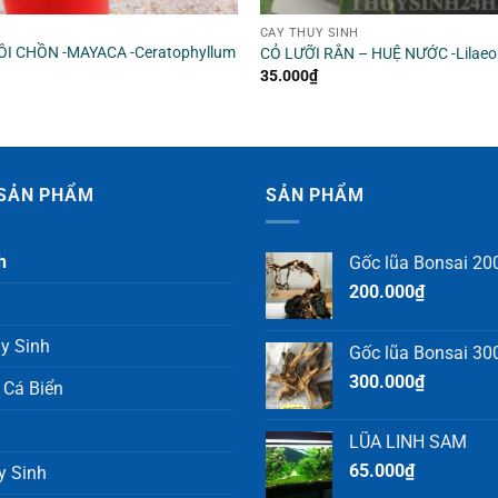
CÂY THỦY SINH
ÔI CHỒN -MAYACA -Ceratophyllum
CỎ LƯỠI RẮN – HUỆ NƯỚC -Lilaeops
35.000
₫
SẢN PHẨM
SẢN PHẨM
h
Gốc lũa Bonsai 200
200.000
₫
y Sinh
Gốc lũa Bonsai 300
300.000
₫
 Cá Biển
LŨA LINH SAM
65.000
₫
y Sinh