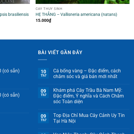
CÂY THỦY SINH
is brasiliensis
HẸ THẲNG – Vallisneria americana (natans)
15.000
₫
BÀI VIẾT GẦN ĐÂY
 (có sẵn)
Cá bống vàng – Đặc điểm, cách
10
Th7
chăm sóc và giá bán mới nhất
Khám phá Cây Trầu Bà Nam Mỹ:
09
 (có sẵn)
Th7
Đặc điểm, Ý nghĩa và Cách Chăm
sóc Toàn diện
Top Địa Chỉ Mua Cây Cảnh Uy Tín
09
Th7
Tại Hà Nội