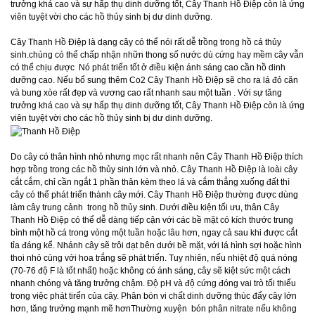
Cây Thanh Hồ Điệp là dạng cây có thể nói rất dễ trồng trong hồ cá thủy
sinh.chúng có thể chấp nhận nhữn thong số nước dù cứng hay mềm cây vẫn
có thể chịu được Nó phát triển tốt ở điều kiện ánh sáng cao cần hồ dinh
dưỡng cao. Nếu bổ sung thêm Co2 Cây Thanh Hồ Điệp sẽ cho ra lá đỏ căn
và bung xòe rất đẹp và vương cao rất nhanh sau một tuần . Với sự tăng
trưởng khá cao và sự hấp thụ dinh dưỡng tốt, Cây Thanh Hồ Điệp còn là ứng
viên tuyệt vời cho các hồ thủy sinh bị dư dinh dưỡng.
Do cây có thân hình nhỏ nhưng mọc rất nhanh nên Cây Thanh Hồ Điệp thích
hợp trồng trong các hồ thủy sinh lớn và nhỏ. Cây Thanh Hồ Điệp là loài cây
cắt cắm, chỉ cần ngắt 1 phần thân kèm theo lá và cắm thẳng xuống đất thì
cây có thể phát triển thành cây mới. Cây Thanh Hồ Điệp thường được dùng
làm cây trung cảnh trong hồ thủy sinh. Dưới điều kiện tối ưu, thân Cây
Thanh Hồ Điệp có thể dễ dàng tiếp cận với các bề mặt có kích thước trung
bình một hồ cá trong vòng một tuần hoặc lâu hơn, ngay cả sau khi được cắt
tỉa đáng kể. Nhánh cây sẽ trôi dạt bên dưới bề mặt, với lá hình sợi hoặc hình
thoi nhỏ cùng với hoa trắng sẽ phát triển. Tuy nhiên, nếu nhiệt độ quá nóng
(70-76 độ F là tốt nhất) hoặc không có ánh sáng, cây sẽ kiệt sức một cách
nhanh chóng và tăng trưởng chậm. Độ pH và độ cứng đóng vai trò tối thiểu
trong việc phát tirển của cây. Phân bón vi chất dinh dưỡng thúc đẩy cây lớn
hơn, tăng trưởng mạnh mẽ hơnThường xuyện bón phân nitrate nếu không