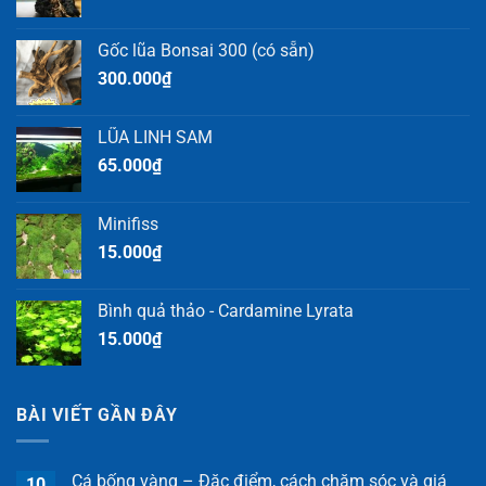
Gốc lũa Bonsai 300 (có sẵn)
300.000
₫
LŨA LINH SAM
65.000
₫
Minifiss
15.000
₫
Bình quả thảo - Cardamine Lyrata
15.000
₫
BÀI VIẾT GẦN ĐÂY
Cá bống vàng – Đặc điểm, cách chăm sóc và giá
10