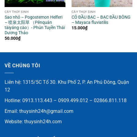
CÂY THỦY SINH
CÂY THỦY SINH
Sao nhỏ – Pogostemon Helferi
CỎ ĐẦU BẠC – BẠC ĐẦU BÔNG
– 喷泉太阳草 （Pēnquán
– Mayaca fluviatilis
tàiyáng cǎo）- Phún Tuyền Thái
15.000
₫
Dương Thảo
50.000
₫
VỀ CHÚNG TÔI
Liên hệ: 1315/5C Tổ 30. Khu Phố 2, P. An Phú Đông, Quận
12
Hotline: 0913.113.443 – 0909.499.012 – 02866.811.118
Email:
thuysinh24h@gmail.com
Website:
thuysinh24h.com