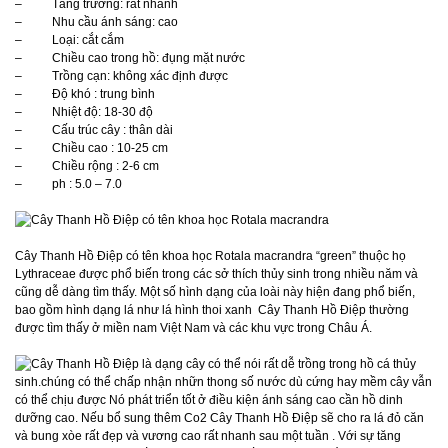
– Tăng trưởng: rất nhanh
– Nhu cầu ánh sáng: cao
– Loại: cắt cắm
– Chiều cao trong hồ: đụng mặt nước
– Trồng cạn: không xác định được
– Độ khó : trung bình
– Nhiệt độ: 18-30 độ
– Cấu trúc cây : thân dài
– Chiều cao : 10-25 cm
– Chiều rộng : 2-6 cm
– ph : 5.0 – 7.0
Cây Thanh Hồ Điệp có tên khoa học Rotala macrandra “green” thuộc họ
Lythraceae được phổ biến trong các sở thích thủy sinh trong nhiều năm và
cũng dễ dàng tìm thấy. Một số hình dạng của loài này hiện đang phổ biến,
bao gồm hình dạng lá như lá hình thoi xanh Cây Thanh Hồ Điệp thường
được tìm thấy ở miền nam Việt Nam và các khu vực trong Châu Á.