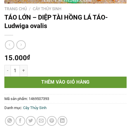
TRANG CHỦ
/
CÂY THỦY SINH
TÁO LỚN – DIỆP TÀI HỒNG LÁ TÁO-
Ludwiga ovalis
15.000
₫
TÁO LỚN - DIỆP TÀI HỒNG LÁ TÁO- Ludwiga ovalis số lượng
THÊM VÀO GIỎ HÀNG
Mã sản phẩm:
1469507393
Danh mục:
Cây Thủy Sinh