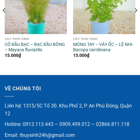
CÂY THỦY SINH
CÂY THỦY SINH
CỎ ĐẦU BẠC – BẠC ĐẦU BÔNG
MÓNG TAY – VẢY ỐC – LỆ NHI-
– Mayaca fluviatilis
Bacopa caroliniana
15.000
₫
15.000
₫
VỀ CHÚNG TÔI
Liên hệ: 1315/5C Tổ 30. Khu Phố 2, P. An Phú Đông, Quận
12
Hotline: 0913.113.443 – 0909.499.012 – 02866.811.118
Email:
thuysinh24h@gmail.com