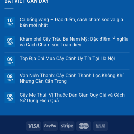
BÀI VIẾT GẦN ĐÂY
Cá bống vàng – Đặc điểm, cách chăm sóc và giá
10
Th7
bán mới nhất
Khám phá Cây Trầu Bà Nam Mỹ: Đặc điểm, Ý nghĩa
09
Th7
và Cách Chăm sóc Toàn diện
Top Địa Chỉ Mua Cây Cảnh Uy Tín Tại Hà Nội
09
Th7
Vạn Niên Thanh: Cây Cảnh Thanh Lọc Không Khí
08
Th7
Nhưng Cần Cẩn Trọng
Cây Me Thúi: Vị Thuốc Dân Gian Quý Giá và Cách
08
Th7
Sử Dụng Hiệu Quả