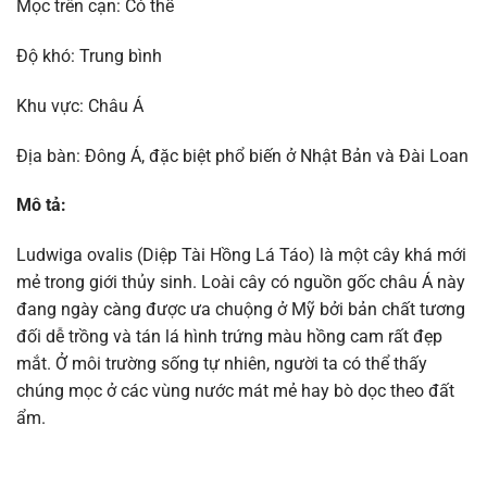
Mọc trên cạn: Có thể
Độ khó: Trung bình
Khu vực: Châu Á
Địa bàn: Đông Á, đặc biệt phổ biến ở Nhật Bản và Đài Loan
Mô tả:
Ludwiga ovalis (Diệp Tài Hồng Lá Táo) là một cây khá mới
mẻ trong giới thủy sinh. Loài cây có nguồn gốc châu Á này
đang ngày càng được ưa chuộng ở Mỹ bởi bản chất tương
đối dễ trồng và tán lá hình trứng màu hồng cam rất đẹp
mắt. Ở môi trường sống tự nhiên, người ta có thể thấy
chúng mọc ở các vùng nước mát mẻ hay bò dọc theo đất
ẩm.