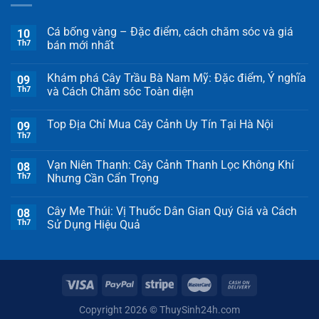
Cá bống vàng – Đặc điểm, cách chăm sóc và giá
10
Th7
bán mới nhất
Khám phá Cây Trầu Bà Nam Mỹ: Đặc điểm, Ý nghĩa
09
Th7
và Cách Chăm sóc Toàn diện
Top Địa Chỉ Mua Cây Cảnh Uy Tín Tại Hà Nội
09
Th7
Vạn Niên Thanh: Cây Cảnh Thanh Lọc Không Khí
08
Th7
Nhưng Cần Cẩn Trọng
Cây Me Thúi: Vị Thuốc Dân Gian Quý Giá và Cách
08
Th7
Sử Dụng Hiệu Quả
Copyright 2026 ©
ThuySinh24h.com