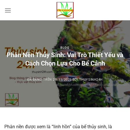
Chuyển
đến
nội
dung
BLOG
Phân Nền Thủy Sinh: Vai Trò Thiết Yếu và
Cách Chọn Lựa Cho Bể Cảnh
ĐÃ ĐĂNG TRÊN
29/11/2025
BỞI
THUYSINH24H
Phân nền được xem là “linh hồn” của bể thủy sinh, là