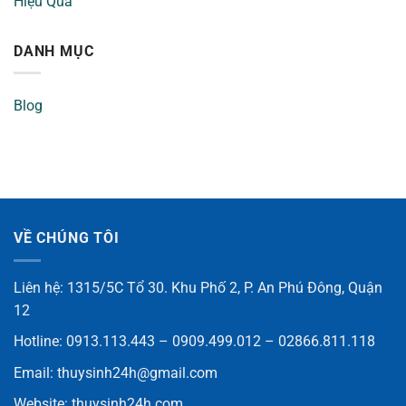
Hiệu Quả
DANH MỤC
Blog
VỀ CHÚNG TÔI
Liên hệ: 1315/5C Tổ 30. Khu Phố 2, P. An Phú Đông, Quận
12
Hotline: 0913.113.443 – 0909.499.012 – 02866.811.118
Email:
thuysinh24h@gmail.com
Website:
thuysinh24h.com