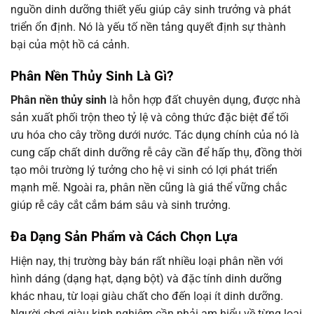
nguồn dinh dưỡng thiết yếu giúp cây sinh trưởng và phát
triển ổn định. Nó là yếu tố nền tảng quyết định sự thành
bại của một hồ cá cảnh.
Phân Nền Thủy Sinh Là Gì?
Phân nền thủy sinh
là hỗn hợp đất chuyên dụng, được nhà
sản xuất phối trộn theo tỷ lệ và công thức đặc biệt để tối
ưu hóa cho cây trồng dưới nước. Tác dụng chính của nó là
cung cấp chất dinh dưỡng rễ cây cần để hấp thụ, đồng thời
tạo môi trường lý tưởng cho hệ vi sinh có lợi phát triển
mạnh mẽ. Ngoài ra, phân nền cũng là giá thể vững chắc
giúp rễ cây cắt cắm bám sâu và sinh trưởng.
Đa Dạng Sản Phẩm và Cách Chọn Lựa
Hiện nay, thị trường bày bán rất nhiều loại phân nền với
hình dáng (dạng hạt, dạng bột) và đặc tính dinh dưỡng
khác nhau, từ loại giàu chất cho đến loại ít dinh dưỡng.
Người chơi giàu kinh nghiệm cần phải am hiểu về từng loại