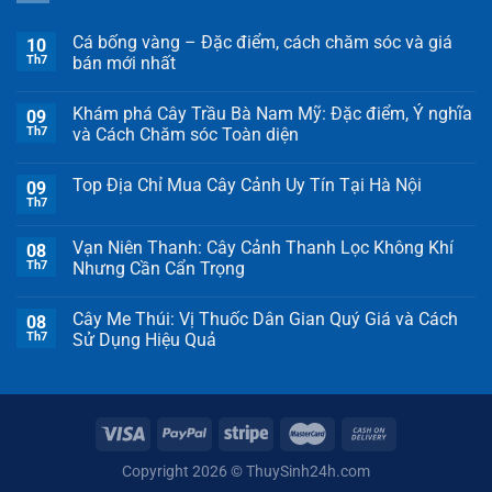
Cá bống vàng – Đặc điểm, cách chăm sóc và giá
10
Th7
bán mới nhất
Khám phá Cây Trầu Bà Nam Mỹ: Đặc điểm, Ý nghĩa
09
Th7
và Cách Chăm sóc Toàn diện
Top Địa Chỉ Mua Cây Cảnh Uy Tín Tại Hà Nội
09
Th7
Vạn Niên Thanh: Cây Cảnh Thanh Lọc Không Khí
08
Th7
Nhưng Cần Cẩn Trọng
Cây Me Thúi: Vị Thuốc Dân Gian Quý Giá và Cách
08
Th7
Sử Dụng Hiệu Quả
Copyright 2026 ©
ThuySinh24h.com