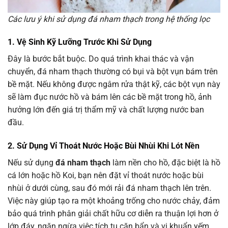
Các lưu ý khi sử dụng đá nham thạch trong hệ thống lọc
1. Vệ Sinh Kỹ Lưỡng Trước Khi Sử Dụng
Đây là bước bắt buộc. Do quá trình khai thác và vận
chuyển, đá nham thạch thường có bụi và bột vụn bám trên
bề mặt. Nếu không được ngâm rửa thật kỹ, các bột vụn này
sẽ làm đục nước hồ và bám lên các bề mặt trong hồ, ảnh
hưởng lớn đến giá trị thẩm mỹ và chất lượng nước ban
đầu.
2. Sử Dụng Vỉ Thoát Nước Hoặc Bùi Nhùi Khi Lót Nền
Nếu sử dụng
đá nham thạch
làm nền cho hồ, đặc biệt là hồ
cá lớn hoặc hồ Koi, bạn nên đặt vỉ thoát nước hoặc bùi
nhùi ở dưới cùng, sau đó mới rải đá nham thạch lên trên.
Việc này giúp tạo ra một khoảng trống cho nước chảy, đảm
bảo quá trình phân giải chất hữu cơ diễn ra thuận lợi hơn ở
lớp đáy, ngăn ngừa việc tích tụ cặn bẩn và vi khuẩn yếm