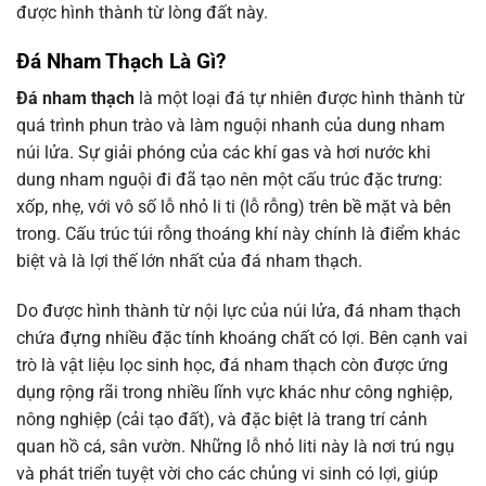
được hình thành từ lòng đất này.
Đá Nham Thạch Là Gì?
Đá nham thạch
là một loại đá tự nhiên được hình thành từ
quá trình phun trào và làm nguội nhanh của dung nham
núi lửa. Sự giải phóng của các khí gas và hơi nước khi
dung nham nguội đi đã tạo nên một cấu trúc đặc trưng:
xốp, nhẹ, với vô số lỗ nhỏ li ti (lỗ rỗng) trên bề mặt và bên
trong. Cấu trúc túi rỗng thoáng khí này chính là điểm khác
biệt và là lợi thế lớn nhất của đá nham thạch.
Do được hình thành từ nội lực của núi lửa, đá nham thạch
chứa đựng nhiều đặc tính khoáng chất có lợi. Bên cạnh vai
trò là vật liệu lọc sinh học, đá nham thạch còn được ứng
dụng rộng rãi trong nhiều lĩnh vực khác như công nghiệp,
nông nghiệp (cải tạo đất), và đặc biệt là trang trí cảnh
quan hồ cá, sân vườn. Những lỗ nhỏ liti này là nơi trú ngụ
và phát triển tuyệt vời cho các chủng vi sinh có lợi, giúp