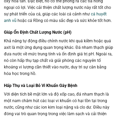
oxy hòa tan. Đặc biệt, nó có thể phóng ra các tia hồng
ngoại có lợi. Việc cải thiện chất lượng nước này rất tốt cho
sự phát triển của cá, giúp các loài cá cảnh như
cá huyết
anh vũ
hoặc cá Rồng có màu sắc đẹp và sức khỏe tốt hơn.
Giúp Ổn Định Chất Lượng Nước (pH)
Khả năng tự động điều chỉnh nước khi quá kiềm hoặc quá
axit là một ứng dụng quan trọng khác. Đá nham thạch giúp
đưa nước về mức trung tính và ổn định giá trị pH. Ngoài ra,
nó còn hấp thụ tạp chất và giải phóng các nguyên tố
khoáng vi lượng cần thiết vào nước, duy trì sự cân bằng
hóa học trong hồ.
Hấp Thụ và Loại Bỏ Vi Khuẩn Gây Bệnh
Với diện tích bề mặt lớn và độ xốp cao, đá nham thạch là
một nam châm hút các loại vi khuẩn có hại tồn tại trong
nước, cũng như các ion kim loại nặng và clo dư. Điều này
đóng vai trò quan trọng trong việc làm sạch và cải thiện