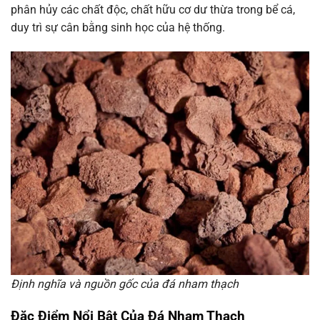
phân hủy các chất độc, chất hữu cơ dư thừa trong bể cá,
duy trì sự cân bằng sinh học của hệ thống.
Định nghĩa và nguồn gốc của đá nham thạch
Đặc Điểm Nổi Bật Của Đá Nham Thạch