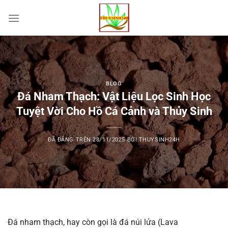
Chuyển
đến
nội
dung
BLOG
Đá Nham Thạch: Vật Liệu Lọc Sinh Học
Tuyệt Vời Cho Hồ Cá Cảnh và Thủy Sinh
ĐÃ ĐĂNG TRÊN
28/11/2025
BỞI
THUYSINH24H
Đá nham thạch, hay còn gọi là đá núi lửa (Lava