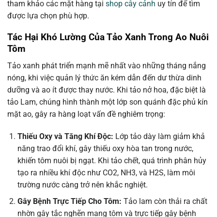
tham khảo các mặt hàng tại
shop cây cảnh
uy tín để tìm
được lựa chọn phù hợp.
Tác Hại Khó Lường Của Tảo Xanh Trong Ao Nuôi
Tôm
Tảo xanh phát triển mạnh mẽ nhất vào những tháng nắng
nóng, khi việc quản lý thức ăn kém dẫn đến dư thừa dinh
dưỡng và ao ít được thay nước. Khi tảo nở hoa, đặc biệt là
tảo Lam, chúng hình thành một lớp son quánh đặc phủ kín
mặt ao, gây ra hàng loạt vấn đề nghiêm trọng:
Thiếu Oxy và Tăng Khí Độc:
Lớp tảo dày làm giảm khả
năng trao đổi khí, gây thiếu oxy hòa tan trong nước,
khiến tôm nuôi bị ngạt. Khi tảo chết, quá trình phân hủy
tạo ra nhiều khí độc như CO2, NH3, và H2S, làm môi
trường nước càng trở nên khắc nghiệt.
Gây Bệnh Trực Tiếp Cho Tôm:
Tảo lam còn thải ra chất
nhờn gây tắc nghẽn mang tôm và trực tiếp gây bệnh