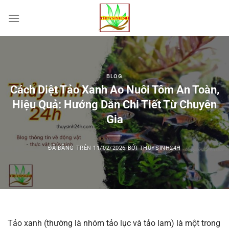
Chuyển
đến
nội
dung
BLOG
Cách Diệt Tảo Xanh Ao Nuôi Tôm An Toàn,
Hiệu Quả: Hướng Dẫn Chi Tiết Từ Chuyên
Gia
ĐÃ ĐĂNG TRÊN
11/02/2026
BỞI
THUYSINH24H
Tảo xanh (thường là nhóm tảo lục và tảo lam) là một trong