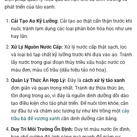
phát triển của tảo xanh.
Cải Tạo Ao Kỹ Lưỡng:
Cải tạo ao thật cẩn thận trước khi
nuôi, tránh lạm dụng các loại phân bón hóa học như ure
hay lân.
Xử Lý Nguồn Nước Cấp:
Xử lý nước cấp thật sạch, lọc
và loại bỏ tạp chất kỹ lưỡng trước khi đưa vào ao. Tránh
lấy nước trong giai đoạn thủy triều xấu hoặc nước có
màu đen, màu cổ trầu (dấu hiệu tảo nở hoa).
Quản Lý Thức Ăn Hợp Lý:
Đây là
cách xử lý tảo xanh
đơn giản và quan trọng nhất. Tránh dư thừa thức ăn,
tồn đọng trong ao, vì đây là nguồn dinh dưỡng dồi dào
tạo điều kiện cho tảo phát triển. Để nuôi tôm khỏe, cần
sự đầu tư và chăm sóc tương tự như khi trồng một
cây
trầu bà đế vương xanh
cần dinh dưỡng cân bằng.
Duy Trì Môi Trường Ổn Định:
Duy trì màu nước ổn định,
hạn chế cường độ ánh sáng quá mạnh để giảm sự