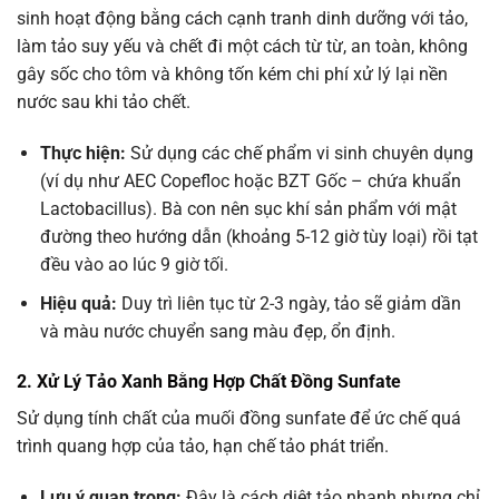
sinh hoạt động bằng cách cạnh tranh dinh dưỡng với tảo,
làm tảo suy yếu và chết đi một cách từ từ, an toàn, không
gây sốc cho tôm và không tốn kém chi phí xử lý lại nền
nước sau khi tảo chết.
Thực hiện:
Sử dụng các chế phẩm vi sinh chuyên dụng
(ví dụ như AEC Copefloc hoặc BZT Gốc – chứa khuẩn
Lactobacillus). Bà con nên sục khí sản phẩm với mật
đường theo hướng dẫn (khoảng 5-12 giờ tùy loại) rồi tạt
đều vào ao lúc 9 giờ tối.
Hiệu quả:
Duy trì liên tục từ 2-3 ngày, tảo sẽ giảm dần
và màu nước chuyển sang màu đẹp, ổn định.
2. Xử Lý Tảo Xanh Bằng Hợp Chất Đồng Sunfate
Sử dụng tính chất của muối đồng sunfate để ức chế quá
trình quang hợp của tảo, hạn chế tảo phát triển.
Lưu ý quan trọng:
Đây là cách diệt tảo nhanh nhưng chỉ