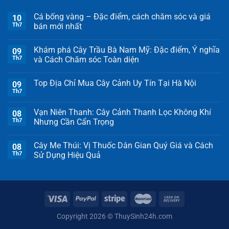
Cá bống vàng – Đặc điểm, cách chăm sóc và giá
10
Th7
bán mới nhất
Khám phá Cây Trầu Bà Nam Mỹ: Đặc điểm, Ý nghĩa
09
Th7
và Cách Chăm sóc Toàn diện
Top Địa Chỉ Mua Cây Cảnh Uy Tín Tại Hà Nội
09
Th7
Vạn Niên Thanh: Cây Cảnh Thanh Lọc Không Khí
08
Th7
Nhưng Cần Cẩn Trọng
Cây Me Thúi: Vị Thuốc Dân Gian Quý Giá và Cách
08
Th7
Sử Dụng Hiệu Quả
Copyright 2026 ©
ThuySinh24h.com