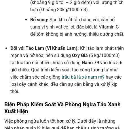
(khoảng 9 giờ tối – 2 giờ đêm) với lượng thích
hợp (khoảng 30kg/1000m3).
Bổ sung:
Sau khi cắt tảo bằng vôi, cần bổ
sung vi sinh vật có lợi, đặc biệt là Vitamin C
để tôm không bị ảnh hưởng, thiếu dưỡng chất.
Đối với Tảo Lam (Vi Khuẩn Lam):
Khi tảo lam phát triển
mạnh và nở hoa, nên sử dụng
Oxy Già
(5 kg/1000m3)
tạt lúc tảo nổi nhiều, hoặc sử dụng
Nano 79
vào lúc 5-6
giờ chiều. Quá trình kiểm soát tảo cũng tương tự như
việc chăm sóc các giống
trầu bà lá xẻ nam mỹ
hay các
loại cây cảnh khác, đều cần sự cân bằng và xử lý kịp
thời.
Biện Pháp Kiểm Soát Và Phòng Ngừa Tảo Xanh
Xuất Hiện
Việc phòng ngừa luôn tốt hơn xử lý. Dưới đây là những
biện pháp quản lý hiệu quả để hạn chế sự sinh trưởng và