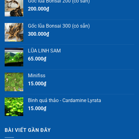
Gốc lũa Bonsai 200 (có sẵn)
200.000
₫
Gốc lũa Bonsai 300 (có sẵn)
300.000
₫
LŨA LINH SAM
65.000
₫
Minifiss
15.000
₫
Bình quả thảo - Cardamine Lyrata
15.000
₫
BÀI VIẾT GẦN ĐÂY