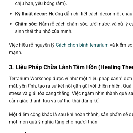
chịu hạn, yêu bóng râm).
Kỹ thuật decor:
Hướng dẫn chi tiết cách decor một chậu 
Chăm sóc:
Nắm rõ cách chăm sóc, tưới nước, và xử lý c
sinh thái thu nhỏ của mình.
Việc hiểu rõ nguyên lý
Cách chọn bình terrarium
và kiểm soá
mạnh.
3. Liệu Pháp Chữa Lành Tâm Hồn (Healing The
Terrarium Workshop được ví như một “liệu pháp xanh” đơn 
mát, yên tĩnh, tạo ra sự kết nối gần gũi với thiên nhiên. Quá
stress và giải tỏa căng thẳng. Việc ngắm nhìn thành quả s
cảm giác thành tựu và sự thư thái đáng kể.
Một điểm cộng khác là sau khi hoàn thành, sản phẩm sẽ đư
một món quà ý nghĩa tặng cho người thân.