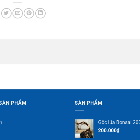
SẢN PHẨM
SẢN PHẨM
h
Gốc lũa Bonsai 200
200.000
₫