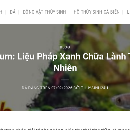
NH
ĐÁ
ĐỘNG VẬT THỦY SINH
HỒ THỦY SINH CÁ BIỂN
L
BLOG
ium: Liệu Pháp Xanh Chữa Lành
Nhiên
ĐÃ ĐĂNG TRÊN
07/02/2026
BỞI
THUYSINH24H