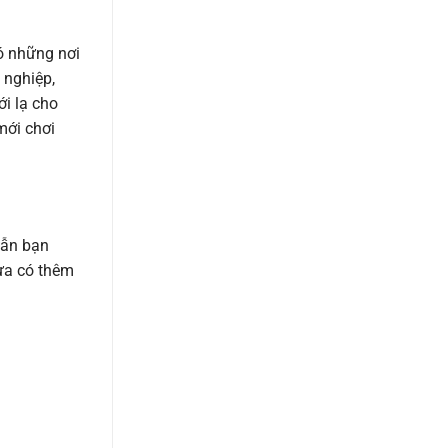
có những nơi
 nghiệp,
i lạ cho
mới chơi
dẫn bạn
ừa có thêm