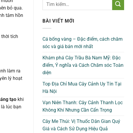
g muốn
nên bỏ qua.
ành tâm hồn
BÀI VIẾT MỚI
thời tích
Cá bống vàng – Đặc điểm, cách chăm
sóc và giá bán mới nhất
Khám phá Cây Trầu Bà Nam Mỹ: Đặc
điểm, Ý nghĩa và Cách Chăm sóc Toàn
ình làm ra
diện
yên lý hoạt
Top Địa Chỉ Mua Cây Cảnh Uy Tín Tại
Hà Nội
sáng tạo
khi
Vạn Niên Thanh: Cây Cảnh Thanh Lọc
 là lúc bạn
Không Khí Nhưng Cần Cẩn Trọng
Cây Me Thúi: Vị Thuốc Dân Gian Quý
Giá và Cách Sử Dụng Hiệu Quả