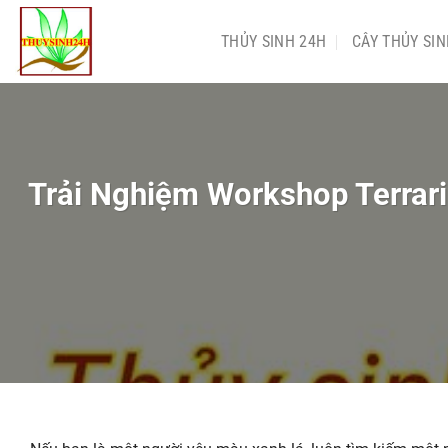
Chuyển
đến
THỦY SINH 24H
CÂY THỦY SI
nội
dung
Trải Nghiệm Workshop Terrar