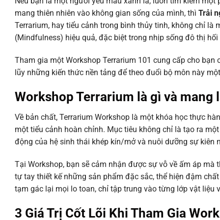
Nếu bạn là một người yêu màu xanh lá, luôn tìm kiếm một 
mang thiên nhiên vào không gian sống của mình, thì
Trải 
Terrarium, hay tiểu cảnh trong bình thủy tinh, không chỉ l
(Mindfulness) hiệu quả, đặc biệt trong nhịp sống đô thị hối
Tham gia một Workshop Terrarium 101 cung cấp cho bạn cơ hộ
lũy những kiến thức nền tảng để theo đuổi bộ môn này một 
Workshop Terrarium là gì và mang lạ
Về bản chất, Terrarium Workshop là một khóa học thực hành
một tiểu cảnh hoàn chỉnh. Mục tiêu không chỉ là tạo ra m
động của hệ sinh thái khép kín/mở và nuôi dưỡng sự kiên n
Tại Workshop, bạn sẽ cảm nhận được sự vỗ về ấm áp mà th
tự tay thiết kế những sản phẩm đặc sắc, thể hiện đậm chất r
tạm gác lại mọi lo toan, chỉ tập trung vào từng lớp vật liệu 
3 Giá Trị Cốt Lõi Khi Tham Gia Wor