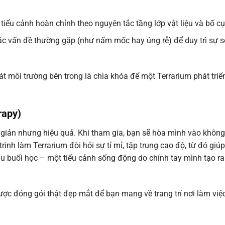
tiểu cảnh hoàn chỉnh theo nguyên tắc tầng lớp vật liệu và bố c
ác vấn đề thường gặp (như nấm mốc hay úng rễ) để duy trì sự 
t môi trường bên trong là chìa khóa để một Terrarium phát triể
rapy)
giản nhưng hiệu quả. Khi tham gia, bạn sẽ hòa mình vào không
 trình làm Terrarium đòi hỏi sự tỉ mỉ, tập trung cao độ, từ đó giú
au buổi học – một tiểu cảnh sống động do chính tay mình tạo ra
ợc đóng gói thật đẹp mắt để bạn mang về trang trí nơi làm việ