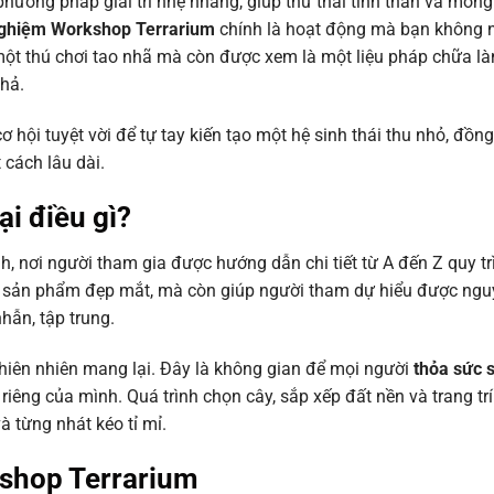
phương pháp giải trí nhẹ nhàng, giúp thư thái tinh thần và mon
nghiệm Workshop Terrarium
chính là hoạt động mà bạn không 
à một thú chơi tao nhã mà còn được xem là một liệu pháp chữa l
 hả.
i tuyệt vời để tự tay kiến tạo một hệ sinh thái thu nhỏ, đồng 
cách lâu dài.
i điều gì?
, nơi người tham gia được hướng dẫn chi tiết từ A đến Z quy tr
ột sản phẩm đẹp mắt, mà còn giúp người tham dự hiểu được ngu
hẫn, tập trung.
iên nhiên mang lại. Đây là không gian để mọi người
thỏa sức 
iêng của mình. Quá trình chọn cây, sắp xếp đất nền và trang trí
và từng nhát kéo tỉ mỉ.
kshop Terrarium