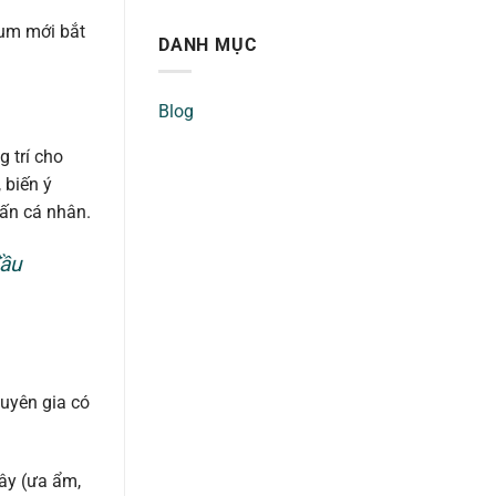
ium mới bắt
DANH MỤC
Blog
g trí cho
 biến ý
ấn cá nhân.
đầu
uyên gia có
cây (ưa ẩm,