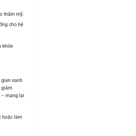
ục thẩm mỹ.
sống cho hệ
n khỏe
 gian xanh
p giảm
 – mang lại
c hoặc làm