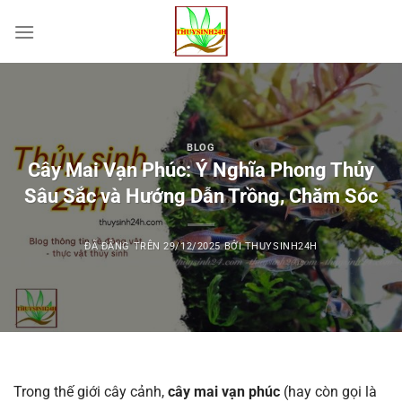
Chuyển
đến
nội
dung
BLOG
Cây Mai Vạn Phúc: Ý Nghĩa Phong Thủy
Sâu Sắc và Hướng Dẫn Trồng, Chăm Sóc
ĐÃ ĐĂNG TRÊN
29/12/2025
BỞI
THUYSINH24H
Trong thế giới cây cảnh,
cây mai vạn phúc
(hay còn gọi là