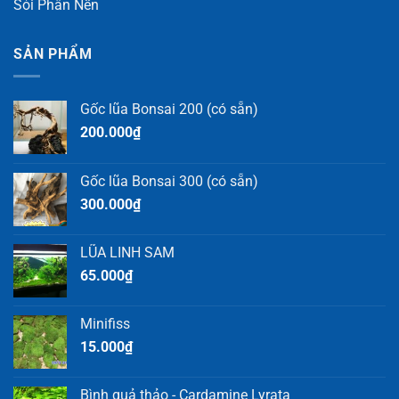
Sỏi Phân Nền
SẢN PHẨM
Gốc lũa Bonsai 200 (có sẵn)
200.000
₫
Gốc lũa Bonsai 300 (có sẵn)
300.000
₫
LŨA LINH SAM
65.000
₫
Minifiss
15.000
₫
Bình quả thảo - Cardamine Lyrata