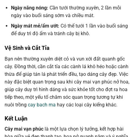
Ngày nắng nóng:
Cần tưới thường xuyên, 2 lần mỗi
ngày vào buổi sáng sớm và chiều mát.
Ngày mát mẻ/ẩm ướt:
Có thể tưới 1 lần vào buổi sáng
để duy trì độ ẩm và tránh cây bị khô.
Vệ Sinh và Cắt Tỉa
Bạn nên thường xuyên diệt cỏ và vun xới đất quanh gốc
cây. Đồng thời, cần cắt tỉa các cành lá khô héo hoặc cành
thừa để giúp tán lá phát triển đều, tạo dáng cây đẹp. Việc
này đặc biệt quan trọng sau khi cây mai vạn phúc nở hoa,
giúp cây duy trì hình dáng và sức khỏe tốt cho đợt ra hoa
tiếp theo, một yếu tố chăm sóc quan trọng tương tự khi
nuôi trồng
cay bach ma
hay các loại cây kiểng khác.
Kết Luận
Cây mai vạn phúc
là một lựa chọn lý tưởng, kết hợp hài
hòa giữa vẻ đẹp thanh tao, hoa nở quanh năm và ý nghĩa