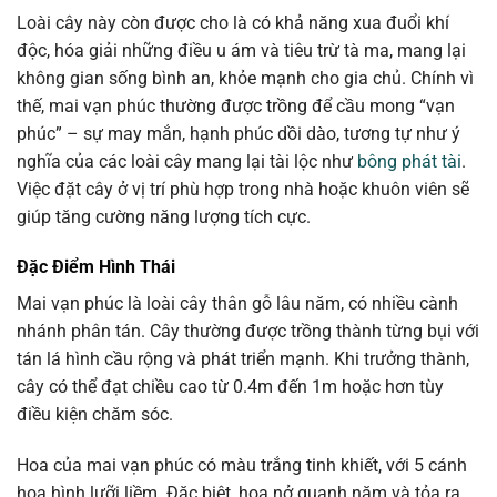
Loài cây này còn được cho là có khả năng xua đuổi khí
độc, hóa giải những điều u ám và tiêu trừ tà ma, mang lại
không gian sống bình an, khỏe mạnh cho gia chủ. Chính vì
thế, mai vạn phúc thường được trồng để cầu mong “vạn
phúc” – sự may mắn, hạnh phúc dồi dào, tương tự như ý
nghĩa của các loài cây mang lại tài lộc như
bông phát tài
.
Việc đặt cây ở vị trí phù hợp trong nhà hoặc khuôn viên sẽ
giúp tăng cường năng lượng tích cực.
Đặc Điểm Hình Thái
Mai vạn phúc là loài cây thân gỗ lâu năm, có nhiều cành
nhánh phân tán. Cây thường được trồng thành từng bụi với
tán lá hình cầu rộng và phát triển mạnh. Khi trưởng thành,
cây có thể đạt chiều cao từ 0.4m đến 1m hoặc hơn tùy
điều kiện chăm sóc.
Hoa của mai vạn phúc có màu trắng tinh khiết, với 5 cánh
hoa hình lưỡi liềm. Đặc biệt, hoa nở quanh năm và tỏa ra