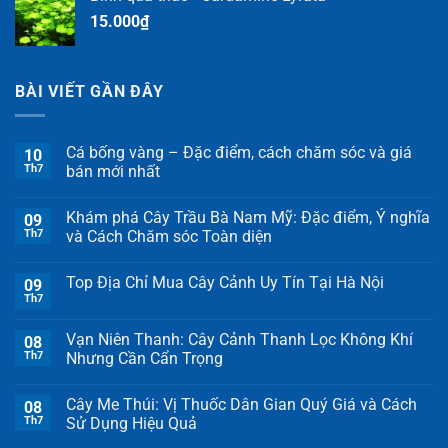
15.000
₫
BÀI VIẾT GẦN ĐÂY
Cá bống vàng – Đặc điểm, cách chăm sóc và giá
10
Th7
bán mới nhất
Khám phá Cây Trầu Bà Nam Mỹ: Đặc điểm, Ý nghĩa
09
Th7
và Cách Chăm sóc Toàn diện
Top Địa Chỉ Mua Cây Cảnh Uy Tín Tại Hà Nội
09
Th7
Vạn Niên Thanh: Cây Cảnh Thanh Lọc Không Khí
08
Th7
Nhưng Cần Cẩn Trọng
Cây Me Thúi: Vị Thuốc Dân Gian Quý Giá và Cách
08
Th7
Sử Dụng Hiệu Quả