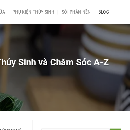
ŨA
PHỤ KIỆN THỦY SINH
SỎI PHÂN NỀN
BLOG
Thủy Sinh và Chăm Sóc A-Z