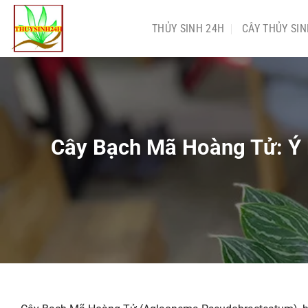
Chuyển
đến
THỦY SINH 24H
CÂY THỦY SI
nội
dung
Cây Bạch Mã Hoàng Tử: Ý 