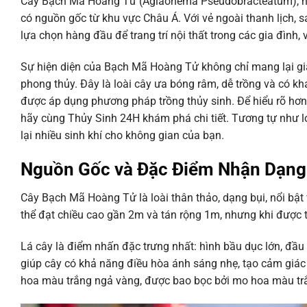
Cây Bạch Mã Hoàng Tử (Aglaonema Pseudobracteatum), hay 
có nguồn gốc từ khu vực Châu Á. Với vẻ ngoài thanh lịch, sa
lựa chọn hàng đầu để trang trí nội thất trong các gia đình,
Sự hiện diện của Bạch Mã Hoàng Tử không chỉ mang lại giá
phong thủy. Đây là loài cây ưa bóng râm, dễ trồng và có khả
được áp dụng phương pháp trồng thủy sinh. Để hiểu rõ hơn
hãy cùng Thủy Sinh 24H khám phá chi tiết. Tương tự như l
lại nhiều sinh khí cho không gian của bạn.
Nguồn Gốc và Đặc Điểm Nhận Dạng
Cây Bạch Mã Hoàng Tử là loài thân thảo, dạng bụi, nổi bật
thể đạt chiều cao gần 2m và tán rộng 1m, nhưng khi được 
Lá cây là điểm nhấn đặc trưng nhất: hình bầu dục lớn, đầu
giúp cây có khả năng điều hòa ánh sáng nhẹ, tạo cảm giác 
hoa màu trắng ngả vàng, được bao bọc bởi mo hoa màu tr