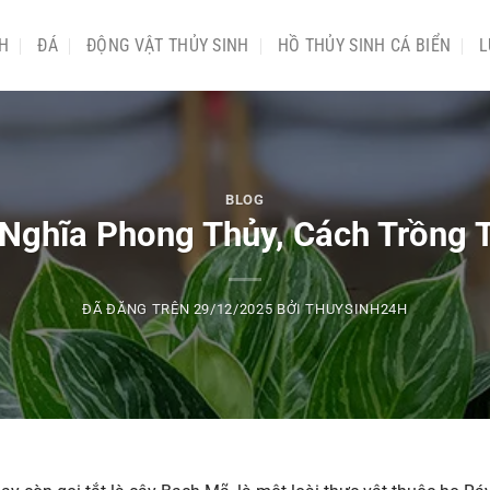
NH
ĐÁ
ĐỘNG VẬT THỦY SINH
HỒ THỦY SINH CÁ BIỂN
L
BLOG
Nghĩa Phong Thủy, Cách Trồng 
ĐÃ ĐĂNG TRÊN
29/12/2025
BỞI
THUYSINH24H