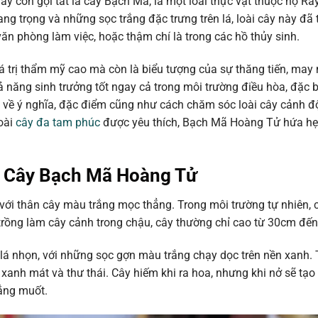
còn gọi tắt là cây Bạch Mã, là một loài thực vật thuộc họ Rá
ng trọng và những sọc trắng đặc trưng trên lá, loài cây này đã 
 văn phòng làm việc, hoặc thậm chí là trong các hồ thủy sinh.
 trị thẩm mỹ cao mà còn là biểu tượng của sự thăng tiến, may
 năng sinh trưởng tốt ngay cả trong môi trường điều hòa, đặc bi
 về ý nghĩa, đặc điểm cũng như cách chăm sóc loài cây cảnh đ
oài
cây đa tam phúc
được yêu thích, Bạch Mã Hoàng Tử hứa h
 Cây Bạch Mã Hoàng Tử
 với thân cây màu trắng mọc thẳng. Trong môi trường tự nhiên,
trồng làm cây cảnh trong chậu, cây thường chỉ cao từ 30cm đế
 lá nhọn, với những sọc gợn màu trắng chạy dọc trên nền xanh. 
xanh mát và thư thái. Cây hiếm khi ra hoa, nhưng khi nở sẽ tạ
ắng muốt.