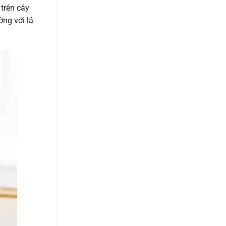
 trên cây
ờng với lá