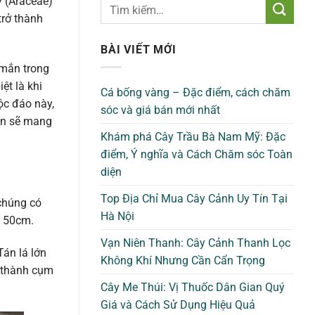
y (Araceae)
trở thành
BÀI VIẾT MỚI
 mắn trong
ệt là khi
Cá bống vàng – Đặc điểm, cách chăm
ộc đáo này,
sóc và giá bán mới nhất
ẹn sẽ mang
Khám phá Cây Trầu Bà Nam Mỹ: Đặc
điểm, Ý nghĩa và Cách Chăm sóc Toàn
diện
Top Địa Chỉ Mua Cây Cảnh Uy Tín Tại
 chúng có
Hà Nội
n 50cm.
Vạn Niên Thanh: Cây Cảnh Thanh Lọc
Tán lá lớn
Không Khí Nhưng Cần Cẩn Trọng
o thành cụm
Cây Me Thúi: Vị Thuốc Dân Gian Quý
Giá và Cách Sử Dụng Hiệu Quả