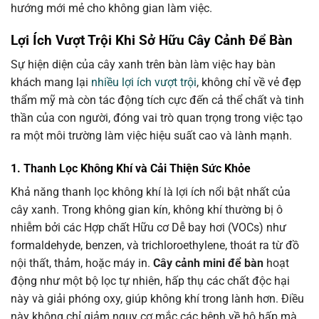
hướng mới mẻ cho không gian làm việc.
Lợi Ích Vượt Trội Khi Sở Hữu Cây Cảnh Để Bàn
Sự hiện diện của cây xanh trên bàn làm việc hay bàn
khách mang lại
nhiều lợi ích vượt trội
, không chỉ về vẻ đẹp
thẩm mỹ mà còn tác động tích cực đến cả thể chất và tinh
thần của con người, đóng vai trò quan trọng trong việc tạo
ra một môi trường làm việc hiệu suất cao và lành mạnh.
1. Thanh Lọc Không Khí và Cải Thiện Sức Khỏe
Khả năng thanh lọc không khí là lợi ích nổi bật nhất của
cây xanh. Trong không gian kín, không khí thường bị ô
nhiễm bởi các Hợp chất Hữu cơ Dễ bay hơi (VOCs) như
formaldehyde, benzen, và trichloroethylene, thoát ra từ đồ
nội thất, thảm, hoặc máy in.
Cây cảnh mini để bàn
hoạt
động như một bộ lọc tự nhiên, hấp thụ các chất độc hại
này và giải phóng oxy, giúp không khí trong lành hơn. Điều
này không chỉ giảm nguy cơ mắc các bệnh về hô hấp mà