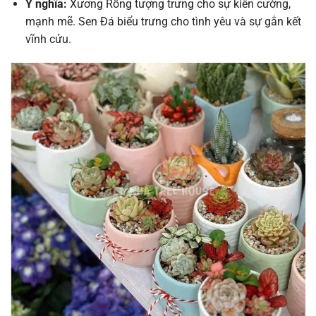
Ý nghĩa:
Xương Rồng tượng trưng cho sự kiên cường,
mạnh mẽ. Sen Đá biểu trưng cho tình yêu và sự gắn kết
vĩnh cửu.