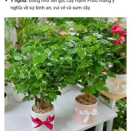
Ý nghĩa:
Đúng như tên gọi, cây Hạnh Phúc mang ý
nghĩa về sự bình an, vui vẻ và sum vầy.