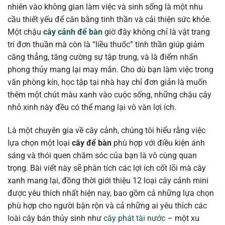
nhiên vào không gian làm việc và sinh sống là một nhu
cầu thiết yếu để cân bằng tinh thần và cải thiện sức khỏe.
Một chậu
cây cảnh để bàn
giờ đây không chỉ là vật trang
trí đơn thuần mà còn là “liều thuốc” tinh thần giúp giảm
căng thẳng, tăng cường sự tập trung, và là điểm nhấn
phong thủy mang lại may mắn. Cho dù bạn làm việc trong
văn phòng kín, học tập tại nhà hay chỉ đơn giản là muốn
thêm một chút màu xanh vào cuộc sống, những chậu cây
nhỏ xinh này đều có thể mang lại vô vàn lợi ích.
Là một chuyên gia về cây cảnh, chúng tôi hiểu rằng việc
lựa chọn một loại
cây để bàn
phù hợp với điều kiện ánh
sáng và thói quen chăm sóc của bạn là vô cùng quan
trọng. Bài viết này sẽ phân tích các lợi ích cốt lõi mà cây
xanh mang lại, đồng thời giới thiệu 12 loại cây cảnh mini
được yêu thích nhất hiện nay, bao gồm cả những lựa chọn
phù hợp cho người bận rộn và cả những ai yêu thích các
loài cây bán thủy sinh như
cây phát tài nước
– một xu