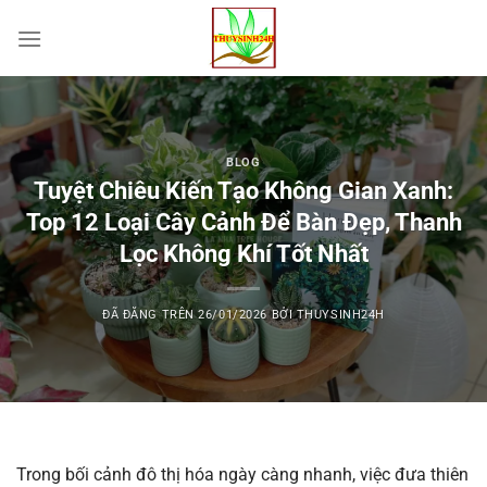
Chuyển
đến
nội
dung
BLOG
Tuyệt Chiêu Kiến Tạo Không Gian Xanh:
Top 12 Loại Cây Cảnh Để Bàn Đẹp, Thanh
Lọc Không Khí Tốt Nhất
ĐÃ ĐĂNG TRÊN
26/01/2026
BỞI
THUYSINH24H
Trong bối cảnh đô thị hóa ngày càng nhanh, việc đưa thiên