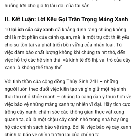
hưởng lớn cho giá trị lâu dài của tài sản.
II. Kết Luận: Lời Kêu Gọi Trân Trọng Mảng Xanh
10
lợi ích của cây xanh
đã khẳng định rằng chúng không
chỉ là một phần của cảnh quan, mà là một trụ cột thiết yếu
cho sự tồn tại và phát triển bền vững của nhân loại. Từ
việc đảm bảo chất lượng không khí chúng ta hít thở, đến
việc hỗ trợ các hệ sinh thái và kinh tế đô thị, vai trò của cây
xanh là không thể thay thế.
Với tinh thần của cộng đồng Thủy Sinh 24H – những
người luôn theo đuổi việc kiến tạo và gìn giữ một hệ sinh
thái thu nhỏ khỏe mạnh – chúng ta càng cần ý thức hơn về
việc bảo vệ những mảng xanh tự nhiên vĩ đại. Hãy tích cực
trồng cây xanh, chăm sóc các không gian thực vật xung
quanh ta, dù là một chậu cây cảnh nhỏ trong nhà hay ủng
hộ các chính sách bảo vệ rừng. Bởi lẽ, việc bảo vệ cây xanh
chính là bảo vệ chính tương lai của chúng ta.