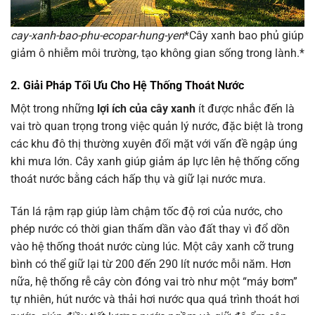
cay-xanh-bao-phu-ecopar-hung-yen
*Cây xanh bao phủ giúp
giảm ô nhiễm môi trường, tạo không gian sống trong lành.*
2. Giải Pháp Tối Ưu Cho Hệ Thống Thoát Nước
Một trong những
lợi ích của cây xanh
ít được nhắc đến là
vai trò quan trọng trong việc quản lý nước, đặc biệt là trong
các khu đô thị thường xuyên đối mặt với vấn đề ngập úng
khi mưa lớn. Cây xanh giúp giảm áp lực lên hệ thống cống
thoát nước bằng cách hấp thụ và giữ lại nước mưa.
Tán lá rậm rạp giúp làm chậm tốc độ rơi của nước, cho
phép nước có thời gian thấm dần vào đất thay vì đổ dồn
vào hệ thống thoát nước cùng lúc. Một cây xanh cỡ trung
bình có thể giữ lại từ 200 đến 290 lít nước mỗi năm. Hơn
nữa, hệ thống rễ cây còn đóng vai trò như một “máy bơm”
tự nhiên, hút nước và thải hơi nước qua quá trình thoát hơi