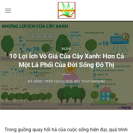
Chuyển
đến
nội
dung
BLOG
10 Lợi Ích Vô Giá Của Cây Xanh: Hơn Cả
Một Lá Phổi Của Đời Sống Đô Thị
ĐÃ ĐĂNG TRÊN
14/02/2026
BỞI
THUYSINH24H
Trong guồng quay hối hả của cuộc sống hiện đại, quá trình