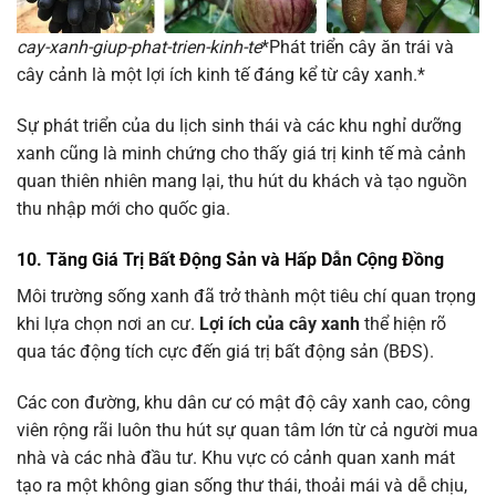
cay-xanh-giup-phat-trien-kinh-te
*Phát triển cây ăn trái và
cây cảnh là một lợi ích kinh tế đáng kể từ cây xanh.*
Sự phát triển của du lịch sinh thái và các khu nghỉ dưỡng
xanh cũng là minh chứng cho thấy giá trị kinh tế mà cảnh
quan thiên nhiên mang lại, thu hút du khách và tạo nguồn
thu nhập mới cho quốc gia.
10. Tăng Giá Trị Bất Động Sản và Hấp Dẫn Cộng Đồng
Môi trường sống xanh đã trở thành một tiêu chí quan trọng
khi lựa chọn nơi an cư.
Lợi ích của cây xanh
thể hiện rõ
qua tác động tích cực đến giá trị bất động sản (BĐS).
Các con đường, khu dân cư có mật độ cây xanh cao, công
viên rộng rãi luôn thu hút sự quan tâm lớn từ cả người mua
nhà và các nhà đầu tư. Khu vực có cảnh quan xanh mát
tạo ra một không gian sống thư thái, thoải mái và dễ chịu,