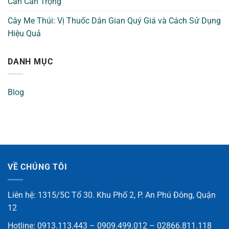
Cần Cẩn Trọng
Cây Me Thúi: Vị Thuốc Dân Gian Quý Giá và Cách Sử Dụng
Hiệu Quả
DANH MỤC
Blog
VỀ CHÚNG TÔI
Liên hệ: 1315/5C Tổ 30. Khu Phố 2, P. An Phú Đông, Quận
12
Hotline: 0913.113.443 – 0909.499.012 – 02866.811.118