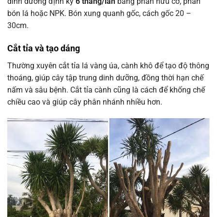
dinh dưỡng định kỳ
6 tháng/lần
bằng phân hữu cơ, phân
bón lá hoặc NPK. Bón xung quanh gốc, cách gốc 20 –
30cm.
Cắt tỉa và tạo dáng
Thường xuyên cắt tỉa lá vàng úa, cành khô để tạo độ thông
thoáng, giúp cây tập trung dinh dưỡng, đồng thời hạn chế
nấm và sâu bệnh. Cắt tỉa cành cũng là cách để khống chế
chiều cao và giúp cây phân nhánh nhiều hơn.