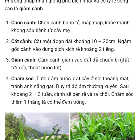
Phương pháp nhân giống phổ biến nhất và có tỷ lệ sống
cao là
giâm cành
.
Chọn cành:
Chọn cành bánh tẻ, mập mạp, khỏe mạnh,
không sâu bệnh từ cây mẹ.
Cắt cành:
Cắt một đoạn dài khoảng 10 – 20cm. Ngâm
gốc cành vào dung dịch kích rễ khoảng 2 tiếng.
Giâm cành:
Cắm cành giâm vào đất đã chuẩn bị (đất
tơi xốp, thoát nước tốt).
Chăm sóc:
Tưới đẫm nước, đặt cây ở nơi thoáng mát,
tránh ánh nắng gắt. Duy trì độ ẩm thường xuyên. Sau
khoảng 2 – 3 tuần, cành sẽ bén rễ và ra chồi. Chăm sóc
thêm 1 tháng là có thể đem trồng.