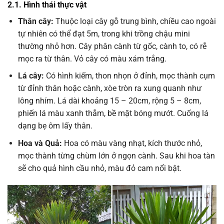
2.1. Hình thái thực vật
Thân cây:
Thuộc loại cây gỗ trung bình, chiều cao ngoài
tự nhiên có thể đạt 5m, trong khi trồng chậu mini
thường nhỏ hơn. Cây phân cành từ gốc, cành to, có rễ
mọc ra từ thân. Vỏ cây có màu xám trắng.
Lá cây:
Có hình kiếm, thon nhọn ở đỉnh, mọc thành cụm
từ đỉnh thân hoặc cành, xòe tròn ra xung quanh như
lông nhím. Lá dài khoảng 15 – 20cm, rộng 5 – 8cm,
phiến lá màu xanh thẫm, bề mặt bóng mướt. Cuống lá
dạng bẹ ôm lấy thân.
Hoa và Quả:
Hoa có màu vàng nhạt, kích thước nhỏ,
mọc thành từng chùm lớn ở ngọn cành. Sau khi hoa tàn
sẽ cho quả hình cầu nhỏ, màu đỏ cam nổi bật.