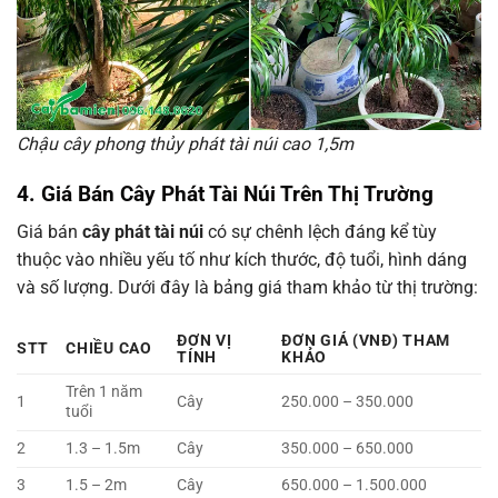
Chậu cây phong thủy phát tài núi cao 1,5m
4. Giá Bán Cây Phát Tài Núi Trên Thị Trường
Giá bán
cây phát tài núi
có sự chênh lệch đáng kể tùy
thuộc vào nhiều yếu tố như kích thước, độ tuổi, hình dáng
và số lượng. Dưới đây là bảng giá tham khảo từ thị trường:
ĐƠN VỊ
ĐƠN GIÁ (VNĐ) THAM
STT
CHIỀU CAO
TÍNH
KHẢO
Trên 1 năm
1
Cây
250.000 – 350.000
tuổi
2
1.3 – 1.5m
Cây
350.000 – 650.000
3
1.5 – 2m
Cây
650.000 – 1.500.000