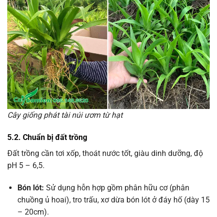
Cây giống phát tài núi ươm từ hạt
5.2. Chuẩn bị đất trồng
Đất trồng cần tơi xốp, thoát nước tốt, giàu dinh dưỡng, độ
pH 5 – 6,5.
Bón lót:
Sử dụng hỗn hợp gồm phân hữu cơ (phân
chuồng ủ hoai), tro trấu, xơ dừa bón lót ở đáy hố (dày 15
– 20cm).