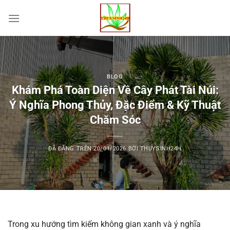
Chuyển
đến
nội
dung
BLOG
Khám Phá Toàn Diện Về Cây Phát Tài Núi:
Ý Nghĩa Phong Thủy, Đặc Điểm & Kỹ Thuật
Chăm Sóc
ĐÃ ĐĂNG TRÊN
20/01/2026
BỞI
THUYSINH24H
Trong xu hướng tìm kiếm không gian xanh và ý nghĩa