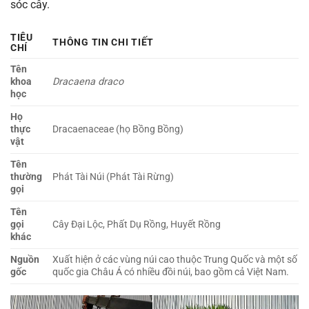
sóc cây.
TIÊU
THÔNG TIN CHI TIẾT
CHÍ
Tên
khoa
Dracaena draco
học
Họ
thực
Dracaenaceae (họ Bồng Bồng)
vật
Tên
thường
Phát Tài Núi (Phát Tài Rừng)
gọi
Tên
gọi
Cây Đại Lộc, Phất Dụ Rồng, Huyết Rồng
khác
Nguồn
Xuất hiện ở các vùng núi cao thuộc Trung Quốc và một số
gốc
quốc gia Châu Á có nhiều đồi núi, bao gồm cả Việt Nam.