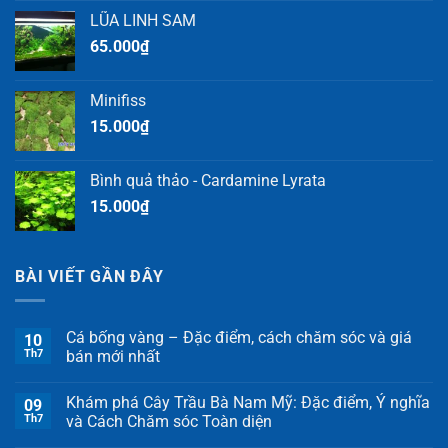
LŨA LINH SAM
65.000
₫
Minifiss
15.000
₫
Bình quả thảo - Cardamine Lyrata
15.000
₫
BÀI VIẾT GẦN ĐÂY
Cá bống vàng – Đặc điểm, cách chăm sóc và giá
10
Th7
bán mới nhất
Khám phá Cây Trầu Bà Nam Mỹ: Đặc điểm, Ý nghĩa
09
Th7
và Cách Chăm sóc Toàn diện