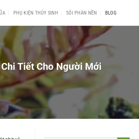
ŨA
PHỤ KIỆN THỦY SINH
SỎI PHÂN NỀN
BLOG
 Chi Tiết Cho Người Mới