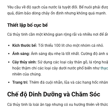
Yêu cầu về độ sạch của nước là tuyệt đối. Bể nuôi phải đượ
quả, đảm bảo dòng chảy ổn định nhưng không quá mạnh.
Thiết lập bố cục bể
Cá thủy tinh cần một không gian rộng rãi và nhiều nơi để 
Kích thước bể:
Tối thiểu 100 lít cho một nhóm cá nhỏ.
Ánh sáng:
Ánh sáng dịu nhẹ là tốt nhất. Cường độ ánh 
Cây thủy sinh:
Sử dụng các loại cây thân gỗ, lá rộng ho
hoặc thậm chí các loại cây dưới nước phổ biến như
thạ
nhiên của chúng.
Trang trí:
Thêm đá cuội nhẵn, lũa và các hang hốc nhân t
Chế độ Dinh Dưỡng và Chăm Sóc
Cá thủy tinh là loài ăn tạp nhưng có xu hướng thiên về thứ