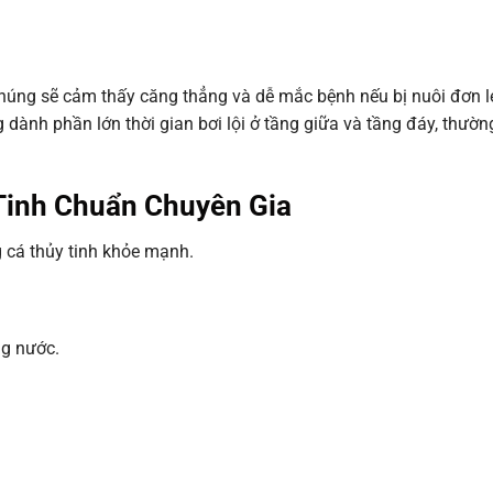
 Chúng sẽ cảm thấy căng thẳng và dễ mắc bệnh nếu bị nuôi đơn l
g dành phần lớn thời gian bơi lội ở tầng giữa và tầng đáy, thườ
Tinh Chuẩn Chuyên Gia
g cá thủy tinh khỏe mạnh.
ng nước.