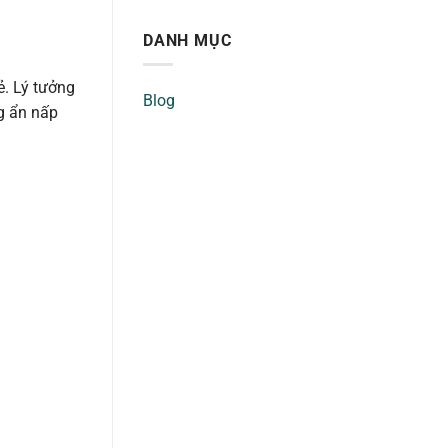
DANH MỤC
ẻ. Lý tưởng
Blog
ng ẩn nấp