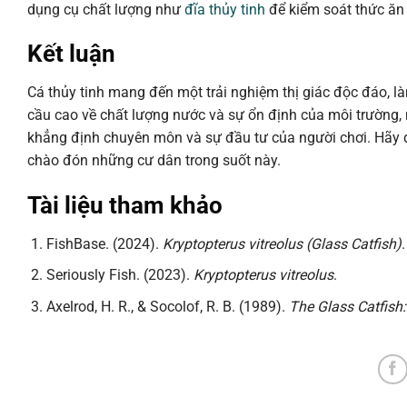
dụng cụ chất lượng như
đĩa thủy tinh
để kiểm soát thức ăn d
Kết luận
Cá thủy tinh mang đến một trải nghiệm thị giác độc đáo, 
cầu cao về chất lượng nước và sự ổn định của môi trường, 
khẳng định chuyên môn và sự đầu tư của người chơi. Hãy đ
chào đón những cư dân trong suốt này.
Tài liệu tham khảo
FishBase. (2024).
Kryptopterus vitreolus (Glass Catfish)
.
Seriously Fish. (2023).
Kryptopterus vitreolus
.
Axelrod, H. R., & Socolof, R. B. (1989).
The Glass Catfish