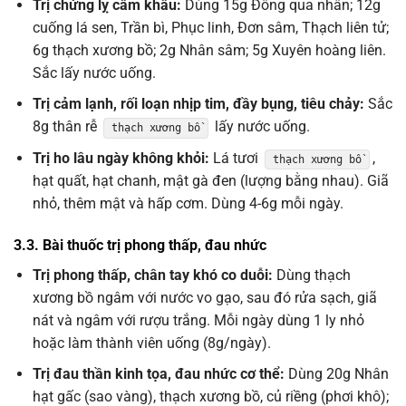
Trị chứng lỵ cấm khẩu:
Dùng 15g Đông qua nhân; 12g
cuống lá sen, Trần bì, Phục linh, Đơn sâm, Thạch liên tử;
6g thạch xương bồ; 2g Nhân sâm; 5g Xuyên hoàng liên.
Sắc lấy nước uống.
Trị cảm lạnh, rối loạn nhịp tim, đầy bụng, tiêu chảy:
Sắc
8g thân rễ
lấy nước uống.
thạch xương bồ
Trị ho lâu ngày không khỏi:
Lá tươi
,
thạch xương bồ
hạt quất, hạt chanh, mật gà đen (lượng bằng nhau). Giã
nhỏ, thêm mật và hấp cơm. Dùng 4-6g mỗi ngày.
3.3. Bài thuốc trị phong thấp, đau nhức
Trị phong thấp, chân tay khó co duỗi:
Dùng thạch
xương bồ ngâm với nước vo gạo, sau đó rửa sạch, giã
nát và ngâm với rượu trắng. Mỗi ngày dùng 1 ly nhỏ
hoặc làm thành viên uống (8g/ngày).
Trị đau thần kinh tọa, đau nhức cơ thể:
Dùng 20g Nhân
hạt gấc (sao vàng), thạch xương bồ, củ riềng (phơi khô);