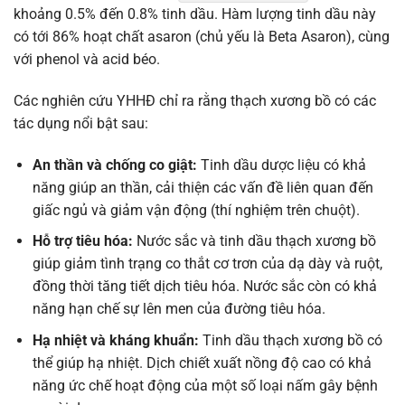
khoảng 0.5% đến 0.8% tinh dầu. Hàm lượng tinh dầu này
có tới 86% hoạt chất asaron (chủ yếu là Beta Asaron), cùng
với phenol và acid béo.
Các nghiên cứu YHHĐ chỉ ra rằng thạch xương bồ có các
tác dụng nổi bật sau:
An thần và chống co giật:
Tinh dầu dược liệu có khả
năng giúp an thần, cải thiện các vấn đề liên quan đến
giấc ngủ và giảm vận động (thí nghiệm trên chuột).
Hỗ trợ tiêu hóa:
Nước sắc và tinh dầu thạch xương bồ
giúp giảm tình trạng co thắt cơ trơn của dạ dày và ruột,
đồng thời tăng tiết dịch tiêu hóa. Nước sắc còn có khả
năng hạn chế sự lên men của đường tiêu hóa.
Hạ nhiệt và kháng khuẩn:
Tinh dầu thạch xương bồ có
thể giúp hạ nhiệt. Dịch chiết xuất nồng độ cao có khả
năng ức chế hoạt động của một số loại nấm gây bệnh