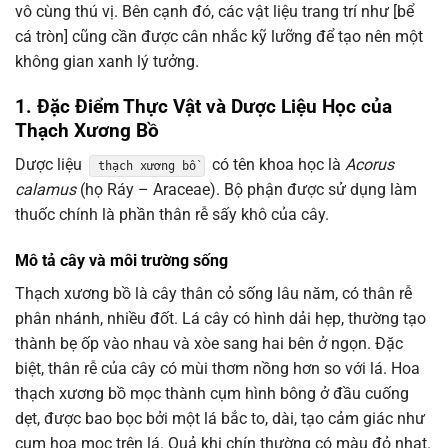
vô cùng thú vị. Bên cạnh đó, các vật liệu trang trí như [bể
cá tròn] cũng cần được cân nhắc kỹ lưỡng để tạo nên một
không gian xanh lý tưởng.
1. Đặc Điểm Thực Vật và Dược Liệu Học của
Thạch Xương Bồ
Dược liệu
có tên khoa học là
Acorus
thạch xương bồ
calamus
(họ Ráy – Araceae). Bộ phận được sử dụng làm
thuốc chính là phần thân rễ sấy khô của cây.
Mô tả cây và môi trường sống
Thạch xương bồ là cây thân cỏ sống lâu năm, có thân rễ
phân nhánh, nhiều đốt. Lá cây có hình dải hẹp, thường tạo
thành bẹ ốp vào nhau và xòe sang hai bên ở ngọn. Đặc
biệt, thân rễ của cây có mùi thơm nồng hơn so với lá. Hoa
thạch xương bồ mọc thành cụm hình bông ở đầu cuống
dẹt, được bao bọc bởi một lá bắc to, dài, tạo cảm giác như
cụm hoa mọc trên lá. Quả khi chín thường có màu đỏ nhạt.