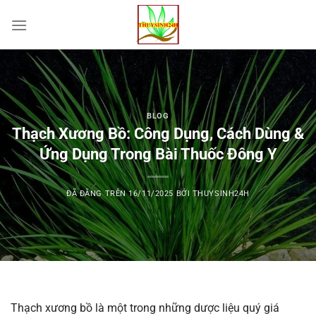
Chuyển
đến
nội
dung
BLOG
Thạch Xương Bồ: Công Dụng, Cách Dùng &
Ứng Dụng Trong Bài Thuốc Đông Y
ĐÃ ĐĂNG TRÊN
16/11/2025
BỞI
THUYSINH24H
Thạch xương bồ là một trong những dược liệu quý giá