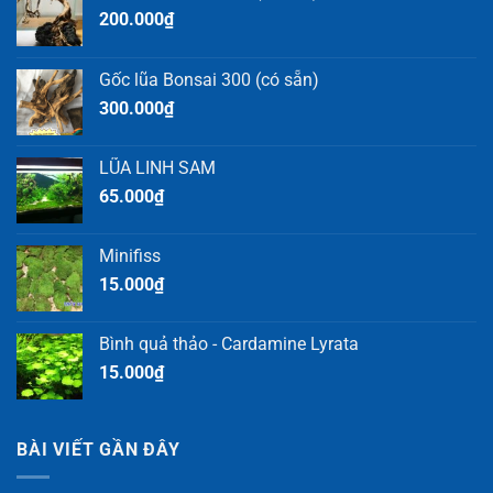
200.000
₫
Gốc lũa Bonsai 300 (có sẵn)
300.000
₫
LŨA LINH SAM
65.000
₫
Minifiss
15.000
₫
Bình quả thảo - Cardamine Lyrata
15.000
₫
BÀI VIẾT GẦN ĐÂY