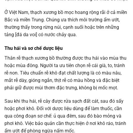
Ở Việt Nam, thạch xương bồ mọc hoang rộng rãi ở cả miền
Bắc và miền Trung. Chúng ưa thích môi trường ẩm ướt,
thường thấy trong rừng núi, cạnh suối hoặc trên những
tảng [đá da voi] có nước chảy qua.
Thu hái và sơ chế dược liệu
Thân rễ thạch xương bồ thường được thu hái vào mùa thu
hoặc mùa đông. Người ta ưu tiên chọn rễ cái già, to, tránh
rễ non. Tiêu chuẩn rễ khô đạt chất lượng là có màu nâu,
mắt rễ dày, gióng ngắn, thịt rễ có màu hồng và đặc biệt
phải giữ được mùi thơm đặc trưng, không bị mốc mọt.
Sau khi thu hái, rễ cây được rửa sạch đất cát, sau đó sấy
hoặc phơi khô. Đối với dược liệu dùng để làm thuốc, cần
qua công đoạn sơ chế: ủ qua đêm, sau đó bào mỏng và
phơi khô. Việc bảo quản cần thực hiện ở nơi khô ráo, tránh
ẩm ướt để phòng ngừa nấm mốc.