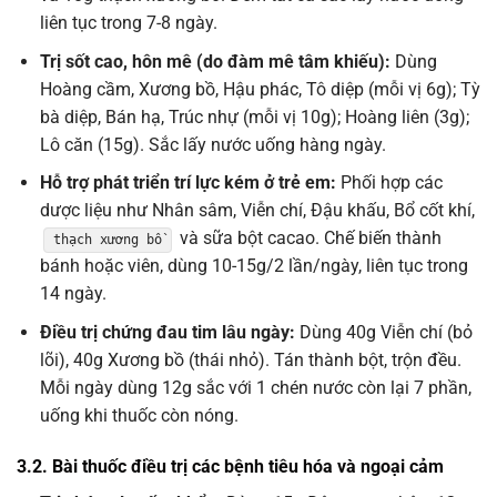
liên tục trong 7-8 ngày.
Trị sốt cao, hôn mê (do đàm mê tâm khiếu):
Dùng
Hoàng cầm, Xương bồ, Hậu phác, Tô diệp (mỗi vị 6g); Tỳ
bà diệp, Bán hạ, Trúc nhự (mỗi vị 10g); Hoàng liên (3g);
Lô căn (15g). Sắc lấy nước uống hàng ngày.
Hỗ trợ phát triển trí lực kém ở trẻ em:
Phối hợp các
dược liệu như Nhân sâm, Viễn chí, Đậu khấu, Bổ cốt khí,
và sữa bột cacao. Chế biến thành
thạch xương bồ
bánh hoặc viên, dùng 10-15g/2 lần/ngày, liên tục trong
14 ngày.
Điều trị chứng đau tim lâu ngày:
Dùng 40g Viễn chí (bỏ
lõi), 40g Xương bồ (thái nhỏ). Tán thành bột, trộn đều.
Mỗi ngày dùng 12g sắc với 1 chén nước còn lại 7 phần,
uống khi thuốc còn nóng.
3.2. Bài thuốc điều trị các bệnh tiêu hóa và ngoại cảm