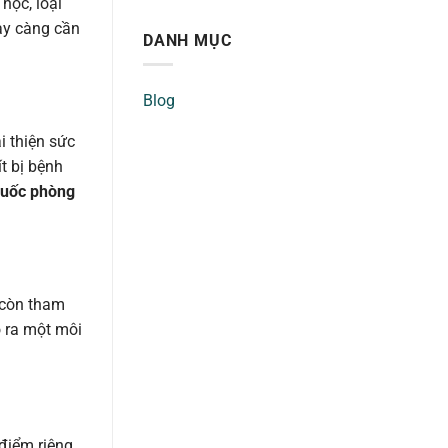
học, loại
này càng cần
DANH MỤC
Blog
i thiện sức
t bị bệnh
huốc phòng
g còn tham
o ra một môi
 điểm riêng