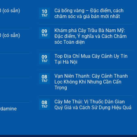
 (có sẵn)
Cá bống vàng – Đặc điểm, cách
10
Th7
chăm sóc và giá bán mới nhất
Khám phá Cây Trầu Bà Nam Mỹ:
09
 (có sẵn)
Th7
Đặc điểm, Ý nghĩa và Cách Chăm
sóc Toàn diện
Top Địa Chỉ Mua Cây Cảnh Uy Tín
09
Th7
Tại Hà Nội
Vạn Niên Thanh: Cây Cảnh Thanh
08
Th7
Lọc Không Khí Nhưng Cần Cẩn
Trọng
Cây Me Thúi: Vị Thuốc Dân Gian
08
Th7
Quý Giá và Cách Sử Dụng Hiệu Quả
ardamine