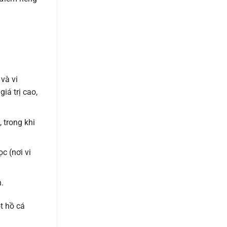
và vi
iá trị cao,
 trong khi
c (nơi vi
.
t hồ cá