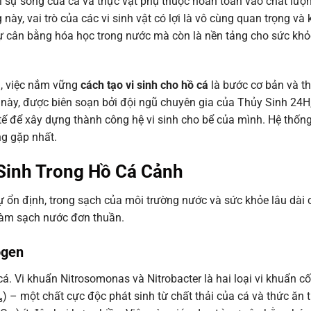
i sự sống của cá và thực vật phụ thuộc hoàn toàn vào chất lượ
 này, vai trò của các vi sinh vật có lợi là vô cùng quan trọng và
 sự cân bằng hóa học trong nước mà còn là nền tảng cho sức khỏ
nh, việc nắm vững
cách tạo vi sinh cho hồ cá
là bước cơ bản và th
t này, được biên soạn bởi đội ngũ chuyên gia của Thủy Sinh 24H
tế để xây dựng thành công hệ vi sinh cho bể của mình. Hệ thốn
ng gặp nhất.
Sinh Trong Hồ Cá Cảnh
 sự ổn định, trong sạch của môi trường nước và sức khỏe lâu dài 
 làm sạch nước đơn thuần.
ogen
á. Vi khuẩn Nitrosomonas và Nitrobacter là hai loại vi khuẩn cố
) – một chất cực độc phát sinh từ chất thải của cá và thức ăn 