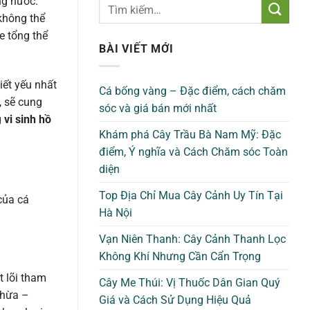
ng nước.
 không thể
e tổng thể
BÀI VIẾT MỚI
iết yếu nhất
Cá bống vàng – Đặc điểm, cách chăm
, sẽ cung
sóc và giá bán mới nhất
g
vi sinh hồ
Khám phá Cây Trầu Bà Nam Mỹ: Đặc
điểm, Ý nghĩa và Cách Chăm sóc Toàn
diện
Top Địa Chỉ Mua Cây Cảnh Uy Tín Tại
của cá
Hà Nội
Vạn Niên Thanh: Cây Cảnh Thanh Lọc
Không Khí Nhưng Cần Cẩn Trọng
t lõi tham
Cây Me Thúi: Vị Thuốc Dân Gian Quý
thừa –
Giá và Cách Sử Dụng Hiệu Quả