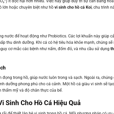
O₃⁻) ít độc hại hơn nhiều. Việc này giúp duy trì sự cân bằng hóa 
hồ lớn hoặc chuyên biệt như hồ
vi sinh cho hồ cá Koi
, chu trình 
ng nước để hoạt động như Probiotics. Các lợi khuẩn này giúp cả
ấp thu dinh dưỡng. Khi cá có hệ tiêu hóa khỏe mạnh, chúng sẽ í
ảm nguy cơ mắc các bệnh như nấm, đốm đỏ, và nhu cầu sử dụng
t
ạch
ồn đọng trong hồ, giúp nước luôn trong và sạch. Ngoài ra, chún
dinh dưỡng phong phú cho cá cảnh. Một hồ cá giàu vi sinh sẽ tạ
ính thẩm mỹ và độ chân thực của bể.
Vi Sinh Cho Hồ Cá Hiệu Quả
rãi để thiết lập hệ vi sinh trong hồ cá. Mỗi phương pháp có ưu