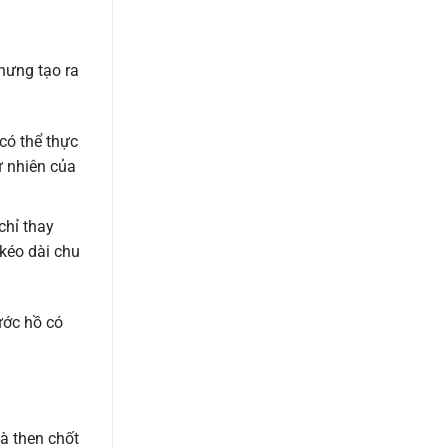
hưng tạo ra
có thể thực
ự nhiên của
chỉ thay
kéo dài chu
ước hồ có
à then chốt