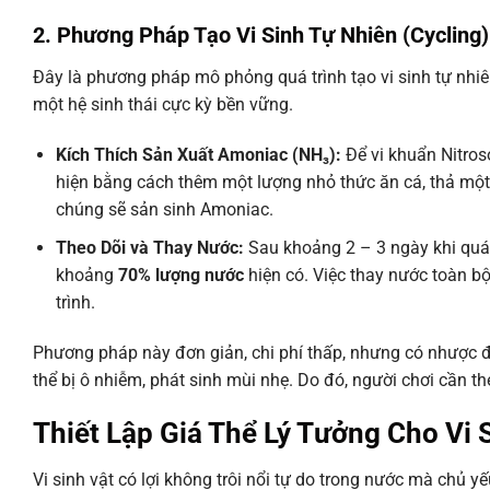
2. Phương Pháp Tạo Vi Sinh Tự Nhiên (Cycling)
Đây là phương pháp mô phỏng quá trình tạo vi sinh tự nhiê
một hệ sinh thái cực kỳ bền vững.
Kích Thích Sản Xuất Amoniac (NH₃):
Để vi khuẩn Nitroso
hiện bằng cách thêm một lượng nhỏ thức ăn cá, thả một 
chúng sẽ sản sinh Amoniac.
Theo Dõi và Thay Nước:
Sau khoảng 2 – 3 ngày khi quá t
khoảng
70% lượng nước
hiện có. Việc thay nước toàn b
trình.
Phương pháp này đơn giản, chi phí thấp, nhưng có nhược đ
thể bị ô nhiễm, phát sinh mùi nhẹ. Do đó, người chơi cần th
Thiết Lập Giá Thể Lý Tưởng Cho Vi 
Vi sinh vật có lợi không trôi nổi tự do trong nước mà chủ 