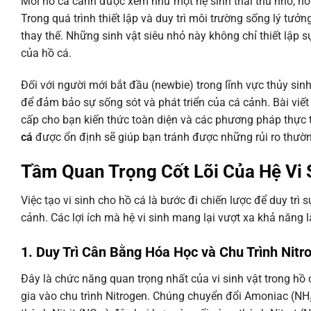
Mỗi hồ cá cảnh được xem như một hệ sinh thái thu nhỏ, nơ
Trong quá trình thiết lập và duy trì môi trường sống lý tưởng
thay thế. Những sinh vật siêu nhỏ này không chỉ thiết lập
của hồ cá.
Đối với người mới bắt đầu (newbie) trong lĩnh vực thủy si
để đảm bảo sự sống sót và phát triển của cá cảnh. Bài viế
cấp cho bạn kiến thức toàn diện và các phương pháp thực 
cá
được ổn định sẽ giúp bạn tránh được những rủi ro thườ
Tầm Quan Trọng Cốt Lõi Của Hệ Vi 
Việc tạo vi sinh cho hồ cá là bước đi chiến lược để duy trì
cảnh. Các lợi ích mà hệ vi sinh mang lại vượt xa khả năng
1. Duy Trì Cân Bằng Hóa Học và Chu Trình Nitr
Đây là chức năng quan trọng nhất của vi sinh vật trong hồ c
gia vào chu trình Nitrogen. Chúng chuyển đổi Amoniac (NH₃