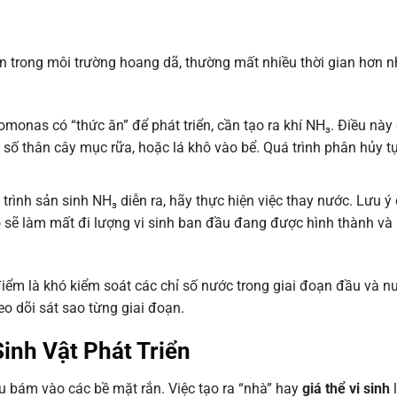
n trong môi trường hoang dã, thường mất nhiều thời gian hơn n
monas có “thức ăn” để phát triển, cần tạo ra khí NH₃. Điều này 
số thân cây mục rữa, hoặc lá khô vào bể. Quá trình phân hủy t
rình sản sinh NH₃ diễn ra, hãy thực hiện việc thay nước. Lưu ý 
ộ sẽ làm mất đi lượng vi sinh ban đầu đang được hình thành và 
iểm là khó kiểm soát các chỉ số nước trong giai đoạn đầu và n
eo dõi sát sao từng giai đoạn.
Sinh Vật Phát Triển
yếu bám vào các bề mặt rắn. Việc tạo ra “nhà” hay
giá thể vi sinh
l