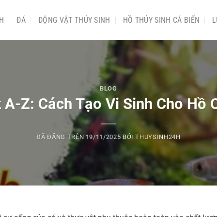
NH
ĐÁ
ĐỘNG VẬT THỦY SINH
HỒ THỦY SINH CÁ BIỂN
L
BLOG
t A-Z: Cách Tạo Vi Sinh Cho Hồ
ĐÃ ĐĂNG TRÊN
19/11/2025
BỞI
THUYSINH24H