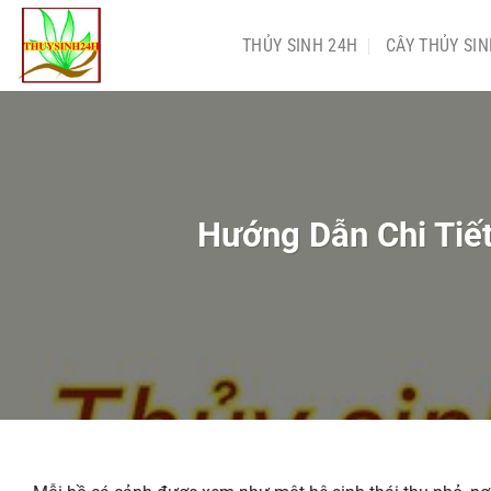
Chuyển
đến
THỦY SINH 24H
CÂY THỦY SI
nội
dung
Hướng Dẫn Chi Tiế