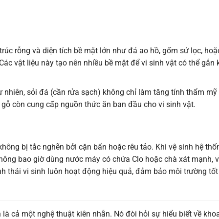
trúc rỗng và diện tích bề mặt lớn như đá ao hồ, gốm sứ lọc, hoặ
Các vật liệu này tạo nên nhiều bề mặt để vi sinh vật có thể gắn 
tự nhiên, sỏi đá (cần rửa sạch) không chỉ làm tăng tính thẩm m
 gỗ còn cung cấp nguồn thức ăn ban đầu cho vi sinh vật.
ông bị tắc nghẽn bởi cặn bẩn hoặc rêu tảo. Khi vệ sinh hệ thốn
 không bao giờ dùng nước máy có chứa Clo hoặc chà xát mạnh, v
sinh thái vi sinh luôn hoạt động hiệu quả, đảm bảo môi trường tố
 là cả một nghệ thuật kiên nhẫn. Nó đòi hỏi sự hiểu biết về kho