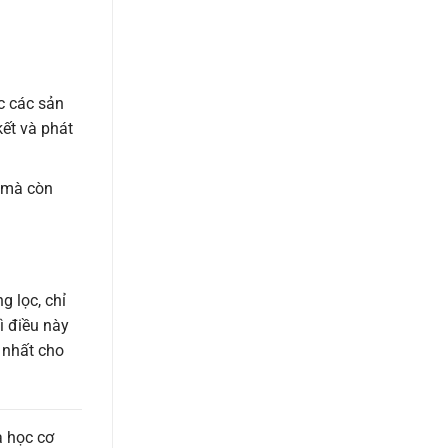
c các sản
kết và phát
ỹ mà còn
g lọc, chỉ
ì điều này
t nhất cho
a học cơ