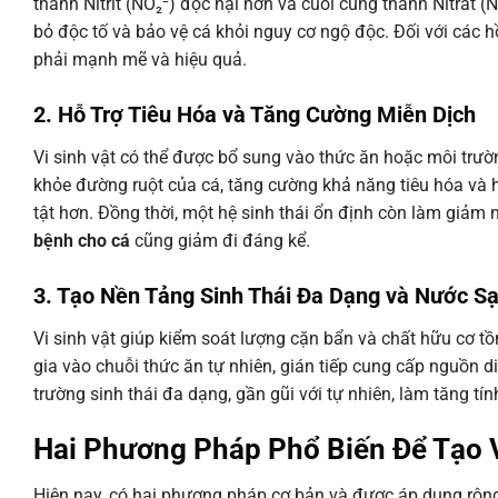
thành Nitrit (NO₂⁻) độc hại hơn và cuối cùng thành Nitrat (N
bỏ độc tố và bảo vệ cá khỏi nguy cơ ngộ độc. Đối với các 
phải mạnh mẽ và hiệu quả.
2. Hỗ Trợ Tiêu Hóa và Tăng Cường Miễn Dịch
Vi sinh vật có thể được bổ sung vào thức ăn hoặc môi trườ
khỏe đường ruột của cá, tăng cường khả năng tiêu hóa và h
tật hơn. Đồng thời, một hệ sinh thái ổn định còn làm gi
bệnh cho cá
cũng giảm đi đáng kể.
3. Tạo Nền Tảng Sinh Thái Đa Dạng và Nước S
Vi sinh vật giúp kiểm soát lượng cặn bẩn và chất hữu cơ t
gia vào chuỗi thức ăn tự nhiên, gián tiếp cung cấp nguồn 
trường sinh thái đa dạng, gần gũi với tự nhiên, làm tăng t
Hai Phương Pháp Phổ Biến Để Tạo 
Hiện nay, có hai phương pháp cơ bản và được áp dụng rộng 