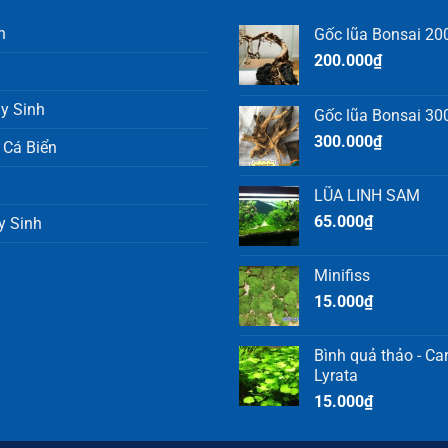
h
Gốc lũa Bonsai 200
200.000
₫
y Sinh
Gốc lũa Bonsai 300
300.000
₫
 Cá Biển
LŨA LINH SAM
65.000
₫
y Sinh
Minifiss
15.000
₫
Bình quả thảo - C
Lyrata
15.000
₫