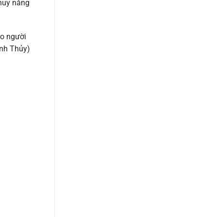
 huy năng
ho người
ành Thủy)