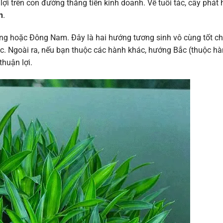
n lợi trên con đường thăng tiến kinh doanh. Về tuổi tác, cây phát
n
.
ông hoặc Đông Nam. Đây là hai hướng tương sinh vô cùng tốt c
. Ngoài ra, nếu bạn thuộc các hành khác, hướng Bắc (thuộc h
thuận lợi.