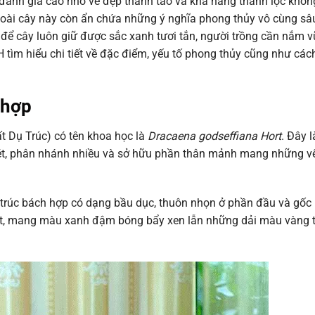
ánh giá cao nhờ vẻ đẹp thanh tao và khả năng thanh lọc không
loài cây này còn ẩn chứa những ý nghĩa phong thủy vô cùng sâ
 để cây luôn giữ được sắc xanh tươi tắn, người trồng cần nắm
H tìm hiểu chi tiết về đặc điểm, yếu tố phong thủy cũng như cá
 hợp
ất Dụ Trúc) có tên khoa học là
Dracaena godseffiana Hort
. Đây l
mét, phân nhánh nhiều và sở hữu phần thân mảnh mang những vế
 trúc bách hợp có dạng bầu dục, thuôn nhọn ở phần đầu và gốc
 đốt, mang màu xanh đậm bóng bẩy xen lẫn những dải màu vàng 