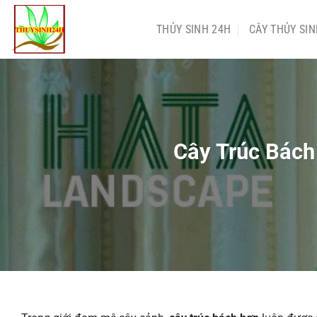
Chuyển
đến
THỦY SINH 24H
CÂY THỦY SI
nội
dung
Cây Trúc Bách