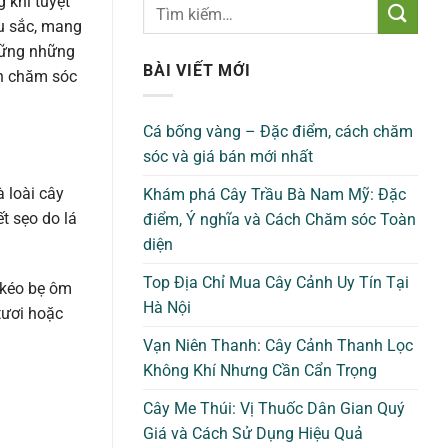
 khí tuyệt
u sắc, mang
 vững những
BÀI VIẾT MỚI
ch chăm sóc
Cá bống vàng – Đặc điểm, cách chăm
sóc và giá bán mới nhất
à loài cây
Khám phá Cây Trầu Bà Nam Mỹ: Đặc
t sẹo do lá
điểm, Ý nghĩa và Cách Chăm sóc Toàn
diện
Top Địa Chỉ Mua Cây Cảnh Uy Tín Tại
 kéo bẹ ôm
Hà Nội
tươi hoặc
Vạn Niên Thanh: Cây Cảnh Thanh Lọc
Không Khí Nhưng Cần Cẩn Trọng
Cây Me Thúi: Vị Thuốc Dân Gian Quý
Giá và Cách Sử Dụng Hiệu Quả