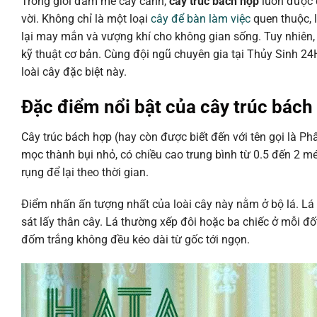
Trong giới đam mê cây cảnh,
cây trúc bách hợp
luôn được đ
vời. Không chỉ là một loại
cây để bàn làm việc
quen thuộc, 
lại may mắn và vượng khí cho không gian sống. Tuy nhiên,
kỹ thuật cơ bản. Cùng đội ngũ chuyên gia tại Thủy Sinh 24
loài cây đặc biệt này.
Đặc điểm nổi bật của cây trúc bách
Cây trúc bách hợp (hay còn được biết đến với tên gọi là Ph
mọc thành bụi nhỏ, có chiều cao trung bình từ 0.5 đến 2 
rụng để lại theo thời gian.
Điểm nhấn ấn tượng nhất của loài cây này nằm ở bộ lá. Lá
sát lấy thân cây. Lá thường xếp đôi hoặc ba chiếc ở mỗi
đốm trắng không đều kéo dài từ gốc tới ngọn.