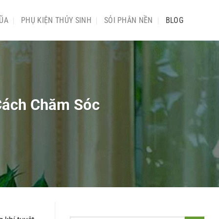
ŨA
PHỤ KIỆN THỦY SINH
SỎI PHÂN NỀN
BLOG
 Cách Chăm Sóc