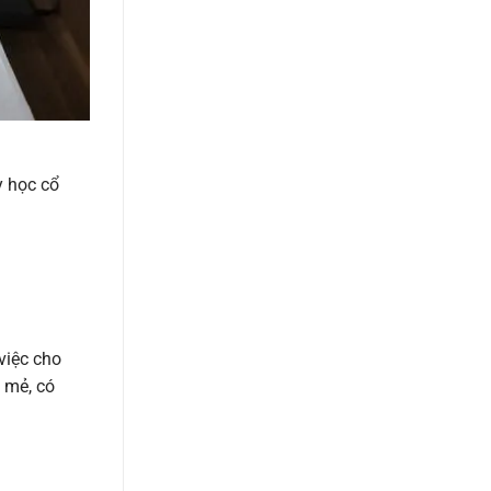
y học cổ
việc cho
 mẻ, có