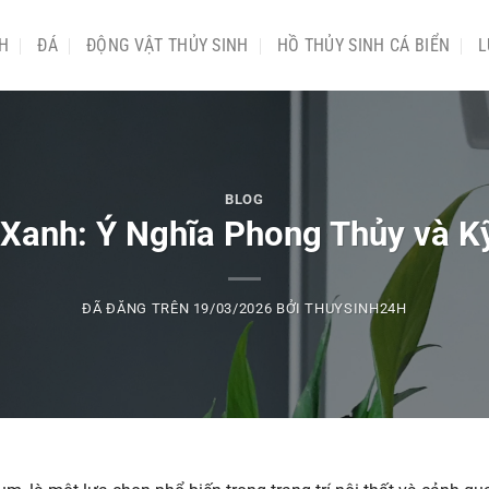
NH
ĐÁ
ĐỘNG VẬT THỦY SINH
HỒ THỦY SINH CÁ BIỂN
L
BLOG
 Xanh: Ý Nghĩa Phong Thủy và 
ĐÃ ĐĂNG TRÊN
19/03/2026
BỞI
THUYSINH24H