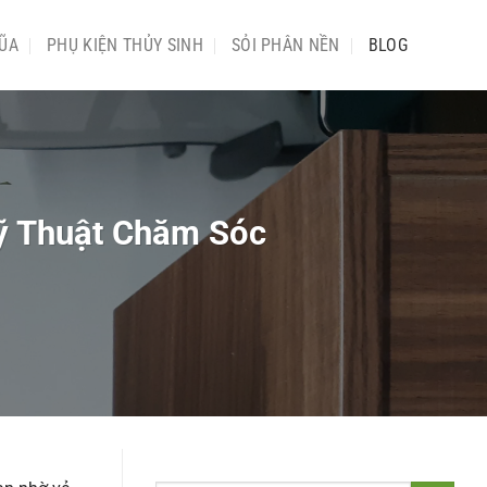
ŨA
PHỤ KIỆN THỦY SINH
SỎI PHÂN NỀN
BLOG
Kỹ Thuật Chăm Sóc