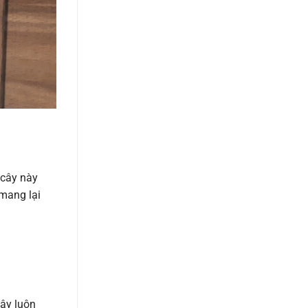
 cây này
 mang lại
cây luôn