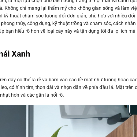
, là một lựa chọn phổ biến trong trang trí nội thất và cảnh qu
. Không chỉ mang lại thẩm mỹ cho không gian sống và làm việc
ới kỹ thuật chăm sóc tương đối đơn giản, phù hợp với nhiều đối 
ĩa phong thủy, công dụng, kỹ thuật trồng và chăm sóc, cách nhân
p bạn hiểu rõ hơn về loại cây này và tận dụng tối đa lợi ích m
Thái Xanh
rên dây có thể ra rễ và bám vào các bề mặt như tường hoặc các
 leo, có hình tim, thon dài và nhọn dần về phía đầu lá. Mặt trên 
hạt hơn và các gân lá nổi rõ.