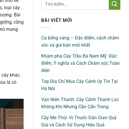
an nhờ vẻ
, loại cây
tượng. Bài
BÀI VIẾT MỚI
 giống, cũng
à nó mang
Cá bống vàng – Đặc điểm, cách chăm
sóc và giá bán mới nhất
Khám phá Cây Trầu Bà Nam Mỹ: Đặc
điểm, Ý nghĩa và Cách Chăm sóc Toàn
diện
 cây khác.
Top Địa Chỉ Mua Cây Cảnh Uy Tín Tại
của lá có
Hà Nội
Vạn Niên Thanh: Cây Cảnh Thanh Lọc
Không Khí Nhưng Cần Cẩn Trọng
Cây Me Thúi: Vị Thuốc Dân Gian Quý
Giá và Cách Sử Dụng Hiệu Quả