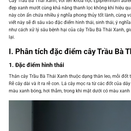
Cây Trầu Bà Thái Xanh, với tên khoa học Epipremnum aureum
đẹp xanh mướt cùng khả năng thanh lọc không khí hiệu quả
này còn ẩn chứa nhiều ý nghĩa phong thủy tốt lành, cùng v
viết này sẽ đi sâu vào đặc điểm hình thái, sinh thái, ý ngh
như cách xử lý sâu bệnh hại của cây Trầu Bà Thái Xanh, giú
lại.
I. Phân tích đặc điểm cây Trầu Bà 
1. Đặc điểm hình thái
Thân cây Trầu Bà Thái Xanh thuộc dạng thân leo, mỗi đốt t
Rễ cây dài và ít ra rễ con. Lá cây mọc ra từ các đốt của dây
màu xanh bóng, hơi thẫm, trong khi mặt dưới có màu xanh n