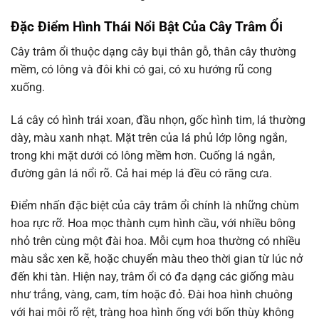
Đặc Điểm Hình Thái Nổi Bật Của Cây Trâm Ổi
Cây trâm ổi thuộc dạng cây bụi thân gỗ, thân cây thường
mềm, có lông và đôi khi có gai, có xu hướng rũ cong
xuống.
Lá cây có hình trái xoan, đầu nhọn, gốc hình tim, lá thường
dày, màu xanh nhạt. Mặt trên của lá phủ lớp lông ngắn,
trong khi mặt dưới có lông mềm hơn. Cuống lá ngắn,
đường gân lá nổi rõ. Cả hai mép lá đều có răng cưa.
Điểm nhấn đặc biệt của cây trâm ổi chính là những chùm
hoa rực rỡ. Hoa mọc thành cụm hình cầu, với nhiều bông
nhỏ trên cùng một đài hoa. Mỗi cụm hoa thường có nhiều
màu sắc xen kẽ, hoặc chuyển màu theo thời gian từ lúc nở
đến khi tàn. Hiện nay, trâm ổi có đa dạng các giống màu
như trắng, vàng, cam, tím hoặc đỏ. Đài hoa hình chuông
với hai môi rõ rệt, tràng hoa hình ống với bốn thùy không