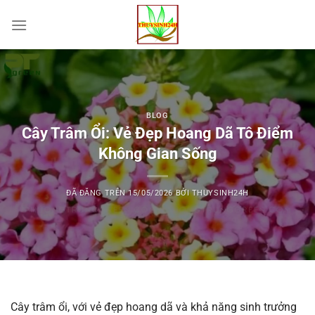
Chuyển
đến
nội
dung
BLOG
Cây Trâm Ổi: Vẻ Đẹp Hoang Dã Tô Điểm
Không Gian Sống
ĐÃ ĐĂNG TRÊN
15/05/2026
BỞI
THUYSINH24H
Cây trâm ổi, với vẻ đẹp hoang dã và khả năng sinh trưởng