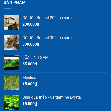
SẢN PHẨM
Gốc lũa Bonsai 200 (có sẵn)
200.000
₫
Gốc lũa Bonsai 300 (có sẵn)
300.000
₫
LŨA LINH SAM
65.000
₫
Minifiss
15.000
₫
Bình quả thảo - Cardamine Lyrata
15.000
₫