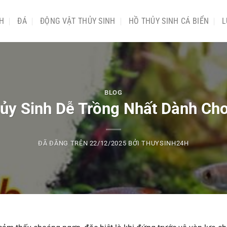
NH
ĐÁ
ĐỘNG VẬT THỦY SINH
HỒ THỦY SINH CÁ BIỂN
L
BLOG
ủy Sinh Dễ Trồng Nhất Dành Ch
ĐÃ ĐĂNG TRÊN
22/12/2025
BỞI
THUYSINH24H