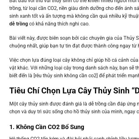
Bắt đầu với thú vui thủy sinh có thể khiến nhiều người mới
trồng, từ loại cần CO2, nền giàu dinh dưỡng cho đến ánh 
sinh xanh tốt và ấn tượng mà không cần quá nhiều kỹ thuật h
dễ trồng
có khả năng thích nghi cao.
Bài viết này, được biên soạn bởi các chuyên gia của Thủy 
chuộng nhất, giúp bạn tự tin đạt được thành công ngay từ h
Việc chọn lựa đúng loại cây không chỉ giúp hồ cá cảnh c
vật khác. Với những loại cây trong danh sách này, bạn sẽ t
biết đến là [rêu thủy sinh không cần co2] để phát triển mạn
Tiêu Chí Chọn Lựa Cây Thủy Sinh 
Một cây thủy sinh được đánh giá là dễ trồng cần đáp ứng nh
chọn và duy trì sức sống cho hồ thủy sinh của mình, ngay 
1. Không Cần CO2 Bổ Sung
Hệ thống CO2 tốn kém và đòi hỏi phải canh chỉnh liều lượn