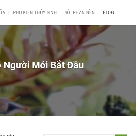
ŨA
PHỤ KIỆN THỦY SINH
SỎI PHÂN NỀN
BLOG
o Người Mới Bắt Đầu