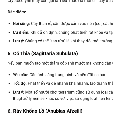
Cryptocoryne (hay còn gọi là Tiêu Thảo) là một chi cây đa 
Đặc điểm:
Nơi sống:
Cây thân rễ, cần được cắm vào nền (sỏi, cát h
Ưu điểm:
Khi đã ổn định, chúng phát triển rất khỏe và tạ
Lưu ý:
Chúng có thể “tan rữa” lá khi thay đổi môi trườn
5. Cỏ Thìa (Sagittaria Subulata)
Nếu bạn muốn tạo một thảm cỏ xanh mướt mà không cần CO2
Yêu cầu:
Cần ánh sáng trung bình và nền đất cơ bản.
Tốc độ:
Phát triển và đẻ nhánh khá nhanh, tạo thành th
Lưu ý:
Một số người chơi terrarium cũng sử dụng loại c
thuật xử lý nền sẽ khác so với việc sử dụng [đất nền ter
6. Ráy Khổng Lồ (Anubias Afzelii)