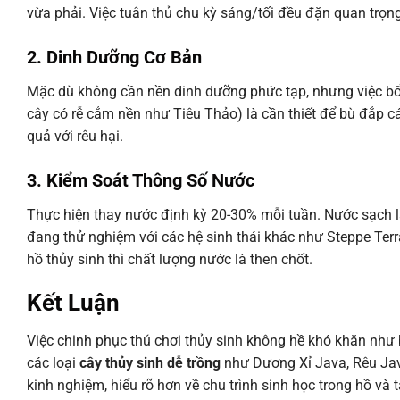
vừa phải. Việc tuân thủ chu kỳ sáng/tối đều đặn quan trọ
2. Dinh Dưỡng Cơ Bản
Mặc dù không cần nền dinh dưỡng phức tạp, nhưng việc bổ
cây có rễ cắm nền như Tiêu Thảo) là cần thiết để bù đắp c
quả với rêu hại.
3. Kiểm Soát Thông Số Nước
Thực hiện thay nước định kỳ 20-30% mỗi tuần. Nước sạch là
đang thử nghiệm với các hệ sinh thái khác như Steppe Terra
hồ thủy sinh thì chất lượng nước là then chốt.
Kết Luận
Việc chinh phục thú chơi thủy sinh không hề khó khăn như 
các loại
cây thủy sinh dễ trồng
như Dương Xỉ Java, Rêu Java
kinh nghiệm, hiểu rõ hơn về chu trình sinh học trong hồ và