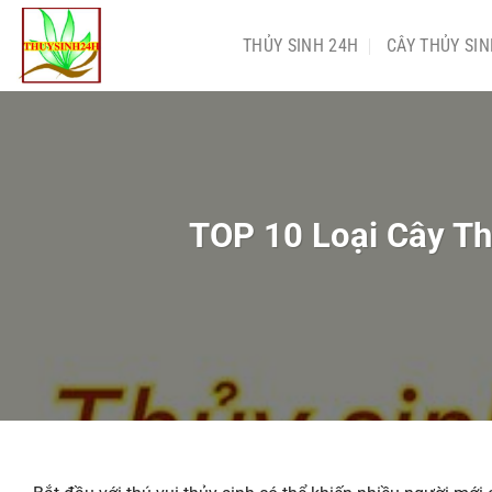
Chuyển
đến
THỦY SINH 24H
CÂY THỦY SI
nội
dung
TOP 10 Loại Cây Th