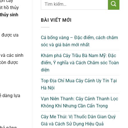
họn cây
t hồ thủy
thủy sinh
BÀI VIẾT MỚI
n” được ưa
Cá bống vàng – Đặc điểm, cách chăm
sóc và giá bán mới nhất
và các sinh
Khám phá Cây Trầu Bà Nam Mỹ: Đặc
 còn được
điểm, Ý nghĩa và Cách Chăm sóc Toàn
diện
Top Địa Chỉ Mua Cây Cảnh Uy Tín Tại
Hà Nội
ễ dàng lựa
Vạn Niên Thanh: Cây Cảnh Thanh Lọc
Không Khí Nhưng Cần Cẩn Trọng
Cây Me Thúi: Vị Thuốc Dân Gian Quý
Giá và Cách Sử Dụng Hiệu Quả
khả năng