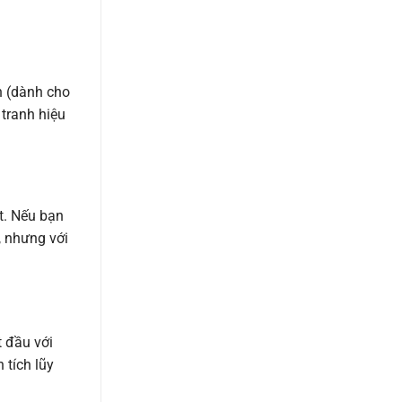
n (dành cho
 tranh hiệu
t. Nếu bạn
, nhưng với
t đầu với
 tích lũy