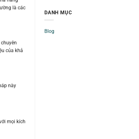
hường là các
DANH MỤC
Blog
n chuyên
ệu của khả
háp này
với mọi kích