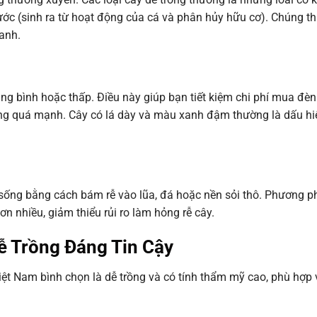
ước (sinh ra từ hoạt động của cá và phân hủy hữu cơ). Chúng t
anh.
rung bình hoặc thấp. Điều này giúp bạn tiết kiệm chi phí mua đè
áng quá mạnh. Cây có lá dày và màu xanh đậm thường là dấu hi
sống bằng cách bám rễ vào lũa, đá hoặc nền sỏi thô. Phương p
ơn nhiều, giảm thiểu rủi ro làm hỏng rễ cây.
ễ Trồng Đáng Tin Cậy
iệt Nam bình chọn là dễ trồng và có tính thẩm mỹ cao, phù hợp 