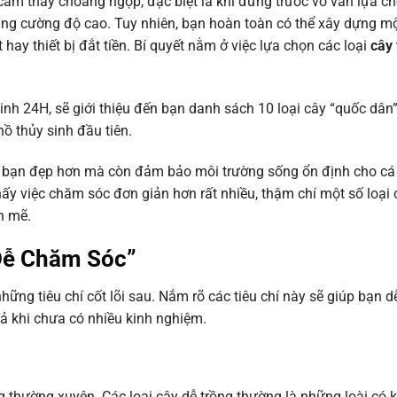
 cảm thấy choáng ngợp, đặc biệt là khi đứng trước vô vàn lựa c
sáng cường độ cao. Tuy nhiên, bạn hoàn toàn có thể xây dựng mộ
ay thiết bị đắt tiền. Bí quyết nằm ở việc lựa chọn các loại
cây 
Sinh 24H, sẽ giới thiệu đến bạn danh sách 10 loại cây “quốc dâ
ồ thủy sinh đầu tiên.
ủa bạn đẹp hơn mà còn đảm bảo môi trường sống ổn định cho cá 
hấy việc chăm sóc đơn giản hơn rất nhiều, thậm chí một số loại
h mẽ.
“Dễ Chăm Sóc”
ững tiêu chí cốt lõi sau. Nắm rõ các tiêu chí này sẽ giúp bạn d
cả khi chưa có nhiều kinh nghiệm.
g thường xuyên. Các loại cây dễ trồng thường là những loài có 