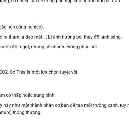
dạng, có nhiều loại dễ trồng phù hợp cho người mới bắt đầu.
oặc nền công nghiệp).
o ra thảm lá đẹp mắt, ít bị ảnh hưởng bởi thay đổi ánh sáng.
g nước đột ngột, nhưng sẽ nhanh chóng phục hồi.
, Cỏ Thìa là một lựa chọn tuyệt vời.
ảm cỏ thấp hoặc trung bình.
ây này như một thành phần cơ bản để tạo môi trường xanh, tuy 
rarium] thông thường.