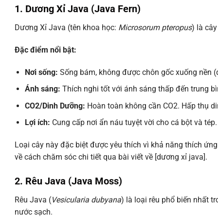
1. Dương Xỉ Java (Java Fern)
Dương Xỉ Java (tên khoa học:
Microsorum pteropus
) là câ
Đặc điểm nổi bật:
Nơi sống:
Sống bám, không được chôn gốc xuống nền (dễ
Ánh sáng:
Thích nghi tốt với ánh sáng thấp đến trung bì
CO2/Dinh Dưỡng:
Hoàn toàn không cần CO2. Hấp thụ di
Lợi ích:
Cung cấp nơi ẩn náu tuyệt vời cho cá bột và tép.
Loại cây này đặc biệt được yêu thích vì khả năng thích ứng
về cách chăm sóc chi tiết qua bài viết về [dương xỉ java].
2. Rêu Java (Java Moss)
Rêu Java (
Vesicularia dubyana
) là loại rêu phổ biến nhất 
nước sạch.