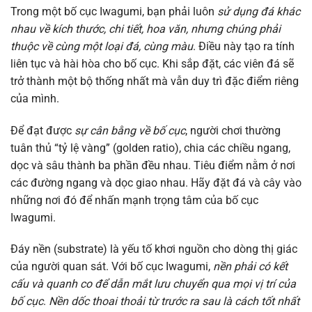
Trong một bố cục Iwagumi, bạn phải luôn
sử dụng đá khác
nhau về kích thước, chi tiết, hoa văn, nhưng chúng phải
thuộc về cùng một loại đá, cùng màu
. Điều này tạo ra tính
liên tục và hài hòa cho bố cục. Khi sắp đặt, các viên đá sẽ
trở thành một bộ thống nhất mà vẫn duy trì đặc điểm riêng
của mình.
Để đạt được
sự cân bằng về bố cục
, người chơi thường
tuân thủ “tỷ lệ vàng” (golden ratio), chia các chiều ngang,
dọc và sâu thành ba phần đều nhau. Tiêu điểm nằm ở nơi
các đường ngang và dọc giao nhau. Hãy đặt đá và cây vào
những nơi đó để nhấn mạnh trọng tâm của bố cục
Iwagumi.
Đáy nền (substrate) là yếu tố khơi nguồn cho dòng thị giác
của người quan sát. Với bố cục Iwagumi,
nền phải có kết
cấu và quanh co để dẫn mắt lưu chuyển qua mọi vị trí của
bố cục
.
Nền dốc thoai thoải từ trước ra sau là cách tốt nhất