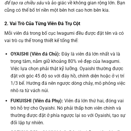
để tạo ra chiều sâu
và ảo giác về không gian rộng lớn. Bạn
cũng có thể bố trí nền một bên hơi cao hơn bên kia.
2. Vai Trò Của Từng Viên Đá Trụ Cột
Mỗi viên đá trong bố cục Iwagumi đều được đặt tên và có
vai trò cụ thể trong thiết kế tổng thể:
OYAISHI (Viên đá Chủ):
Đây là viên đá lớn nhất và là
trọng tâm, nắm giữ khoảng 80% vẻ đẹp của Iwagumi.
Việc lựa chọn phải thật kỹ lưỡng. Oyaishi thường được
đặt với góc 45 độ so với đáy hồ, chính diện hoặc ở vị trí
1/3 bể. Hướng đá nên ngược dòng chảy, mô phỏng việc
nhô ra từ vách núi.
FUKUISHI (Viên đá Phụ):
Viên đá lớn thứ hai, đóng vai
trò hỗ trợ cho Oyaishi. Nó phải thấp hơn viên chính và
thường được đặt ở phía ngược lại so với Oyaishi, tạo sự
đối lập tự nhiên.