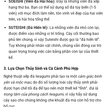
SOEISHI (Viên đá Hài hòa):
Đây là những viên đá xếp
hạng thứ ba. Bạn có thể sử dụng số đá tùy biến (1-5
viên) với mục đích làm nền, tôn vinh vẻ đẹp của hai viên
trên, và hài hòa tổng thể.
SUTEISHI (Đá Hiến tế):
Là những viên đá nhỏ còn lại,
được điểm vào những vị trí trống. Cây cối thường bao
phủ lên chúng, vì vậy Suteishi được gọi là “đá hiến tế”.
Tuy không phải nhân vật chính, chúng vẫn đóng vai trò
quan trọng trong việc cân bằng phần còn lại của thiết
kế.
3. Lựa Chọn Thủy Sinh và Cá Cảnh Phù Hợp
Nghệ thuật xếp đá Iwagumi phải tạo ra một
cảm giác bình
yên và mộc mạc
, do đó số lượng loài cây thủy sinh phải
được hạn chế tối đa để tạo nên một thiết kế “tĩnh”.
Đá là
trọng tâm của phong cách Iwagumi
, vì vậy hãy sử dụng
cây sao cho chúng không che khuất đá mà còn hỗ trợ cho
bố cục.