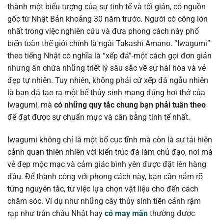
thành một biểu tượng của sự tinh tế và tối giản, có nguồn
gốc từ Nhật Bản khoảng 30 năm trước. Người có công lớn
nhất trong việc nghiên cứu và đưa phong cách này phổ
biến toàn thế giới chính là ngài Takashi Amano. “Iwagumi”
theo tiếng Nhật có nghĩa là “xếp đá”-một cách gọi đơn giản
nhưng ẩn chứa những triết lý sâu sắc về sự hài hòa và vẻ
đẹp tự nhiên. Tuy nhiên, không phải cứ xếp đá ngẫu nhiên
là bạn đã tạo ra một bể thủy sinh mang đúng hơi thở của
Iwagumi, mà
có những quy tắc chung bạn phải tuân theo
để đạt được sự chuẩn mực và cân bằng tinh tế nhất.
Iwagumi không chỉ là một bố cục tĩnh mà còn là sự tái hiện
cảnh quan thiên nhiên với kiến trúc đá làm chủ đạo, nơi mà
vẻ đẹp mộc mạc và cảm giác bình yên được đặt lên hàng
đầu. Để thành công với phong cách này, bạn cần nắm rõ
từng nguyên tắc, từ việc lựa chọn vật liệu cho đến cách
chăm sóc. Ví dụ như những cây thủy sinh tiền cảnh rậm
rạp như trân châu Nhật hay
cỏ may mắn
thường được