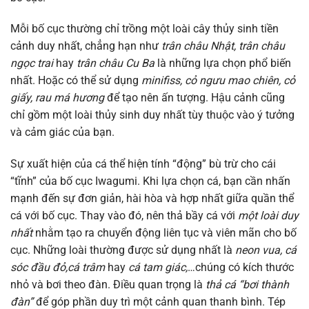
Mỗi bố cục thường chỉ trồng một loài cây thủy sinh tiền
cảnh duy nhất, chẳng hạn như
trân châu Nhật, trân châu
ngọc trai
hay
trân châu Cu Ba
là những lựa chọn phổ biến
nhất. Hoặc có thể sử dụng
minifiss, cỏ ngưu mao chiên, cỏ
giấy, rau má hương
để tạo nên ấn tượng. Hậu cảnh cũng
chỉ gồm một loài thủy sinh duy nhất tùy thuộc vào ý tưởng
và cảm giác của bạn.
Sự xuất hiện của cá thể hiện tính “động” bù trừ cho cái
“tĩnh” của bố cục Iwagumi. Khi lựa chọn cá, bạn cần nhấn
mạnh đến sự đơn giản, hài hòa và hợp nhất giữa quần thể
cá với bố cục. Thay vào đó, nên thả bầy cá với
một loài duy
nhất
nhằm tạo ra chuyển động liên tục và viên mãn cho bố
cục. Những loài thường được sử dụng nhất là
neon vua, cá
sóc đầu đỏ,
cá trâm
hay
cá tam giác,
…chúng có kích thước
nhỏ và bơi theo đàn. Điều quan trọng là
thả cá “bơi thành
đàn”
để góp phần duy trì một cảnh quan thanh bình. Tép