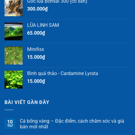
Gốc lũa Bonsai 300 (có sẵn)
300.000
₫
LŨA LINH SAM
65.000
₫
Minifiss
15.000
₫
Bình quả thảo - Cardamine Lyrata
15.000
₫
BÀI VIẾT GẦN ĐÂY
Cá bống vàng – Đặc điểm, cách chăm sóc và giá
10
Th7
bán mới nhất