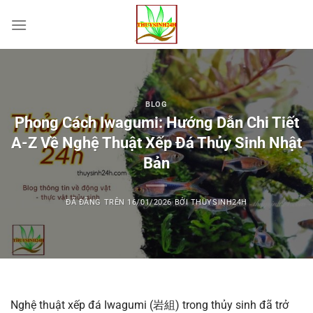
Chuyển
đến
nội
dung
BLOG
Phong Cách Iwagumi: Hướng Dẫn Chi Tiết
A-Z Về Nghệ Thuật Xếp Đá Thủy Sinh Nhật
Bản
ĐÃ ĐĂNG TRÊN
16/01/2026
BỞI
THUYSINH24H
Nghệ thuật xếp đá Iwagumi (岩組) trong thủy sinh đã trở