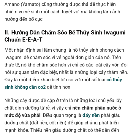
Amano (Yamato) cũng thường được thả để thực hiện
nhiệm vụ vệ sinh một cách tuyệt vời mà không làm ảnh
hưởng đến bố cục.
II. Hướng Dẫn Chăm Sóc Bể Thủy Sinh Iwagumi
Chuẩn E-E-A-T
Một nhận định sai lầm chung là hồ thủy sinh phong cách
Iwagumi dễ chăm sóc vì vẻ ngoài đơn giản của nó. Trên
thực tế, nó khó chăm sóc hơn vì chỉ có các loài cây vốn đòi
hỏi sự quan tâm đặc biệt, nhất là những loại cây thảm nền.
Đây là một điểm khác biệt lớn so với một số loại
cỏ thủy
sinh không cần co2​
dễ tính hơn.
Những cây được đề cập ở trên là những loài chủ yếu lấy
chất dinh dưỡng từ rễ, vì vậy chỉ
nên châm phân nước ở
mức độ vừa phải
. Điều quan trọng là
đáy nền
phải giàu
dưỡng chất (đất nền, cốt nền) để giúp chúng phát triển
mạnh khỏe. Thiếu nền giàu dưỡng chất có thể dẫn đến