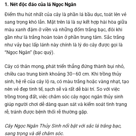
1. Nét độc đáo của lá Ngọc Ngân
Điểm thu hút nhất của cây là phần lá bầu dục, toát lên vẻ
sang trọng khó lẫn. Mặt trên lá là sự kết hợp hài hòa giữa
màu xanh đậm ở viền và những đốm trắng bạc, đôi khi
gần như là trắng hoàn toàn ở phần trung tâm. Sắc trắng
như vảy bạc lấp lánh này chính là lý do cây được gọi là
“Ngọc Ngân” (bạc quý).
Cây có thân mọng, phát triển thẳng đứng thành bụi nhỏ,
chiều cao trung bình khoảng 30–60 cm. Khi trồng thủy
sinh, hệ rễ của cây lộ ra, có màu trắng hoặc vàng nhạt, tạo
nên vẻ đẹp tinh tế, sạch sẽ và rất dễ bài trí. So với việc
trồng trong đất, việc chăm sóc cây ngọc ngân thủy sinh
giúp người chơi dễ dàng quan sát và kiểm soát tình trạng
rễ, tránh được bệnh thối rễ thường gặp.
Cây Ngọc Ngân Thủy Sinh nổi bật với sắc lá trắng bạc,
sang trọng và dễ chăm sóc.