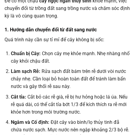
Để có một chậu
cây ngọc ngân thủy sinh
khỏe mạnh, việc
chuyển đổi từ trồng đất sang trồng nước và chăm sóc định
kỳ là vô cùng quan trọng.
1. Hướng dẫn chuyển đổi từ đất sang nước
Quá trình này cần sự tỉ mỉ để cây không bị sốc:
Chuẩn bị Cây:
Chọn cây mẹ khỏe mạnh. Nhẹ nhàng nhổ
cây khỏi chậu đất.
Làm sạch Rễ:
Rửa sạch đất bám trên rễ dưới vòi nước
chảy nhẹ. Cần loại bỏ hoàn toàn đất để tránh làm bẩn
nước và gây thối rễ sau này.
Cắt tỉa:
Cắt bỏ các rễ già, rễ bị hư hỏng hoặc lá úa. Nếu
rễ quá dài, có thể cắt tỉa bớt 1/3 để kích thích ra rễ mới
khỏe hơn trong môi trường nước.
Ngâm và Cố định:
Đặt cây vào bình/lọ thủy tinh đã
chứa nước sạch. Mực nước nên ngập khoảng 2/3 bộ rễ.