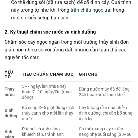
Có thể dùng sỏi (đã rửa sạch) để cố định cây. Quá trình
này tương tự như khi trồng
trân châu ngọc trai
trong
một số kiểu setup bán cạn.
2. Kỹ thuật chăm sóc nước và dinh dưỡng
Chăm sóc cây ngọc ngân trong môi trường thủy sinh đơn
giản hơn nhiều so với trồng đất, nhưng cần tuân thủ các
nguyên tắc sau:
YẾU
TIÊU CHUẨN CHĂM SÓC
GHI CHÚ
TỐ
5–7 ngày/lần (mùa hè)
Thay
Dùng nước máy đã để lắng
hoặc 7–10 ngày/lần (mùa
nước
24h hoặc nước tinh khiết.
đông).
Bổ sung 3–5 giọt dung dịch
Cây không cần quá nhiều
Dinh
thủy canh cho mỗi lần thay
dinh dưỡng, chỉ cần bổ sung
dưỡng
nước.
định kỳ.
Đặt nơi có ánh sáng
Có thể mang cây ra tắm
Ánh
khuếch tán, tránh ánh
nắng nhẹ buổi sáng (30–60
sáng