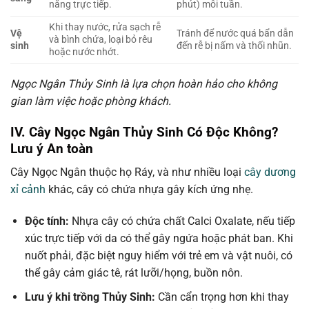
nắng trực tiếp.
phút) mỗi tuần.
Khi thay nước, rửa sạch rễ
Vệ
Tránh để nước quá bẩn dẫn
và bình chứa, loại bỏ rêu
sinh
đến rễ bị nấm và thối nhũn.
hoặc nước nhớt.
Ngọc Ngân Thủy Sinh là lựa chọn hoàn hảo cho không
gian làm việc hoặc phòng khách.
IV. Cây Ngọc Ngân Thủy Sinh Có Độc Không?
Lưu ý An toàn
Cây Ngọc Ngân thuộc họ Ráy, và như nhiều loại
cây dương
xỉ cảnh
khác, cây có chứa nhựa gây kích ứng nhẹ.
Độc tính:
Nhựa cây có chứa chất Calci Oxalate, nếu tiếp
xúc trực tiếp với da có thể gây ngứa hoặc phát ban. Khi
nuốt phải, đặc biệt nguy hiểm với trẻ em và vật nuôi, có
thể gây cảm giác tê, rát lưỡi/họng, buồn nôn.
Lưu ý khi trồng Thủy Sinh:
Cần cẩn trọng hơn khi thay