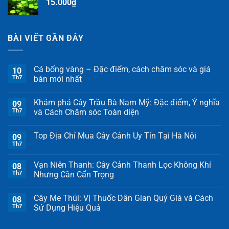
15.000
₫
BÀI VIẾT GẦN ĐÂY
Cá bống vàng – Đặc điểm, cách chăm sóc và giá
10
Th7
bán mới nhất
Khám phá Cây Trầu Bà Nam Mỹ: Đặc điểm, Ý nghĩa
09
Th7
và Cách Chăm sóc Toàn diện
Top Địa Chỉ Mua Cây Cảnh Uy Tín Tại Hà Nội
09
Th7
Vạn Niên Thanh: Cây Cảnh Thanh Lọc Không Khí
08
Th7
Nhưng Cần Cẩn Trọng
Cây Me Thúi: Vị Thuốc Dân Gian Quý Giá và Cách
08
Th7
Sử Dụng Hiệu Quả