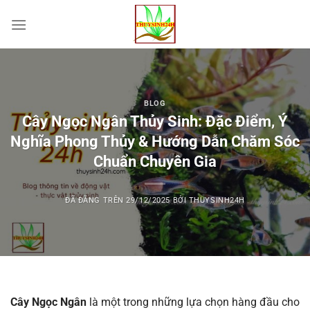
Chuyển
đến
nội
dung
BLOG
Cây Ngọc Ngân Thủy Sinh: Đặc Điểm, Ý
Nghĩa Phong Thủy & Hướng Dẫn Chăm Sóc
Chuẩn Chuyên Gia
ĐÃ ĐĂNG TRÊN
29/12/2025
BỞI
THUYSINH24H
Cây Ngọc Ngân
là một trong những lựa chọn hàng đầu cho