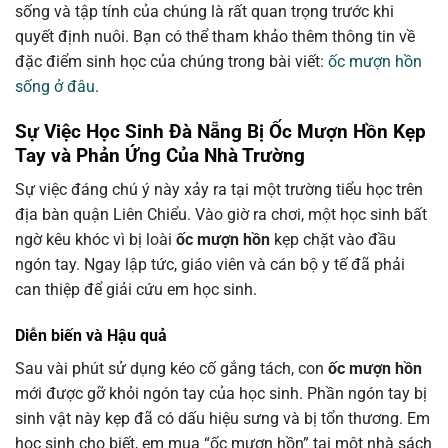
sống và tập tính của chúng là rất quan trọng trước khi
quyết định nuôi. Bạn có thể tham khảo thêm thông tin về
đặc điểm sinh học của chúng trong bài viết:
ốc mượn hồn
sống ở đâu
.
Sự Việc Học Sinh Đà Nẵng Bị Ốc Mượn Hồn Kẹp
Tay và Phản Ứng Của Nhà Trường
Sự việc đáng chú ý này xảy ra tại một trường tiểu học trên
địa bàn quận Liên Chiểu. Vào giờ ra chơi, một học sinh bất
ngờ kêu khóc vì bị loài
ốc mượn hồn
kẹp chặt vào đầu
ngón tay. Ngay lập tức, giáo viên và cán bộ y tế đã phải
can thiệp để giải cứu em học sinh.
Diễn biến và Hậu quả
Sau vài phút sử dụng kéo cố gắng tách, con
ốc mượn hồn
mới được gỡ khỏi ngón tay của học sinh. Phần ngón tay bị
sinh vật này kẹp đã có dấu hiệu sưng và bị tổn thương. Em
học sinh cho biết, em mua “ốc mượn hồn” tại một nhà sách