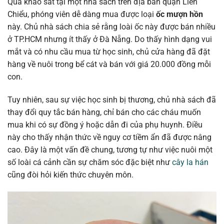
Qua khảo sát tại một nhà sách trên địa bàn quận Liên
Chiểu, phóng viên dễ dàng mua được loại
ốc mượn hồn
này. Chủ nhà sách chia sẻ rằng loài ốc này được bán nhiều
ở TP.HCM nhưng ít thấy ở Đà Nẵng. Do thấy hình dạng vui
mắt và có nhu cầu mua từ học sinh, chủ cửa hàng đã đặt
hàng về nuôi trong bể cát và bán với giá 20.000 đồng mỗi
con.
Tuy nhiên, sau sự việc học sinh bị thương, chủ nhà sách đã
thay đổi quy tắc bán hàng, chỉ bán cho các cháu muốn
mua khi có sự đồng ý hoặc dẫn đi của phụ huynh. Điều
này cho thấy nhận thức về nguy cơ tiềm ẩn đã được nâng
cao. Đây là một vấn đề chung, tương tự như việc nuôi một
số loài cá cảnh cần sự chăm sóc đặc biệt như
cây la hán
cũng đòi hỏi kiến thức chuyên môn.