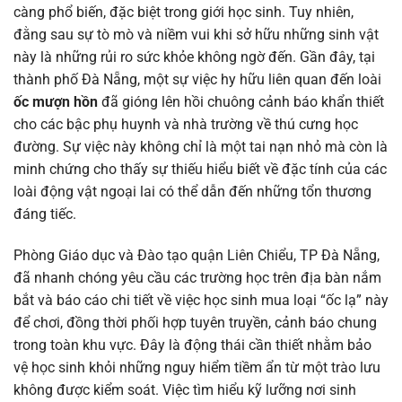
càng phổ biến, đặc biệt trong giới học sinh. Tuy nhiên,
đằng sau sự tò mò và niềm vui khi sở hữu những sinh vật
này là những rủi ro sức khỏe không ngờ đến. Gần đây, tại
thành phố Đà Nẵng, một sự việc hy hữu liên quan đến loài
ốc mượn hồn
đã gióng lên hồi chuông cảnh báo khẩn thiết
cho các bậc phụ huynh và nhà trường về thú cưng học
đường. Sự việc này không chỉ là một tai nạn nhỏ mà còn là
minh chứng cho thấy sự thiếu hiểu biết về đặc tính của các
loài động vật ngoại lai có thể dẫn đến những tổn thương
đáng tiếc.
Phòng Giáo dục và Đào tạo quận Liên Chiểu, TP Đà Nẵng,
đã nhanh chóng yêu cầu các trường học trên địa bàn nắm
bắt và báo cáo chi tiết về việc học sinh mua loại “ốc lạ” này
để chơi, đồng thời phối hợp tuyên truyền, cảnh báo chung
trong toàn khu vực. Đây là động thái cần thiết nhằm bảo
vệ học sinh khỏi những nguy hiểm tiềm ẩn từ một trào lưu
không được kiểm soát. Việc tìm hiểu kỹ lưỡng nơi sinh