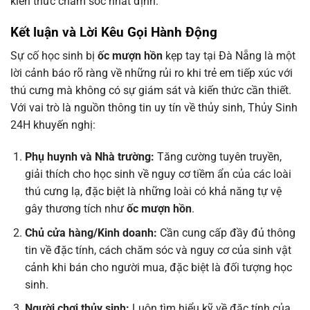
kiến thức chăm sóc nhất định.
Kết luận và Lời Kêu Gọi Hành Động
Sự cố học sinh bị
ốc mượn hồn
kẹp tay tại Đà Nẵng là một
lời cảnh báo rõ ràng về những rủi ro khi trẻ em tiếp xúc với
thú cưng mà không có sự giám sát và kiến thức cần thiết.
Với vai trò là nguồn thông tin uy tín về thủy sinh, Thủy Sinh
24H khuyến nghị:
Phụ huynh và Nhà trường:
Tăng cường tuyên truyền,
giải thích cho học sinh về nguy cơ tiềm ẩn của các loài
thú cưng lạ, đặc biệt là những loài có khả năng tự vệ
gây thương tích như
ốc mượn hồn
.
Chủ cửa hàng/Kinh doanh:
Cần cung cấp đầy đủ thông
tin về đặc tính, cách chăm sóc và nguy cơ của sinh vật
cảnh khi bán cho người mua, đặc biệt là đối tượng học
sinh.
Người chơi thủy sinh:
Luôn tìm hiểu kỹ về đặc tính của