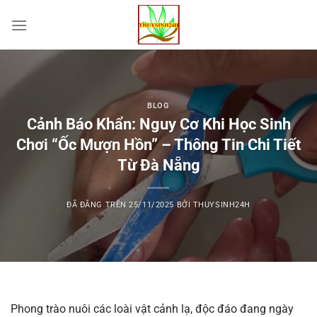
Chuyển
đến
nội
dung
BLOG
Cảnh Báo Khẩn: Nguy Cơ Khi Học Sinh
Chơi “Ốc Mượn Hồn” – Thông Tin Chi Tiết
Từ Đà Nẵng
ĐÃ ĐĂNG TRÊN
25/11/2025
BỞI
THUYSINH24H
Phong trào nuôi các loài vật cảnh lạ, độc đáo đang ngày