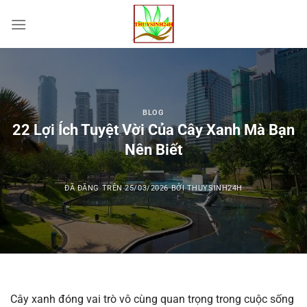
Chuyển
đến
nội
dung
BLOG
22 Lợi Ích Tuyệt Vời Của Cây Xanh Mà Bạn
Nên Biết
ĐÃ ĐĂNG TRÊN
25/03/2026
BỞI
THUYSINH24H
Cây xanh đóng vai trò vô cùng quan trọng trong cuộc sống