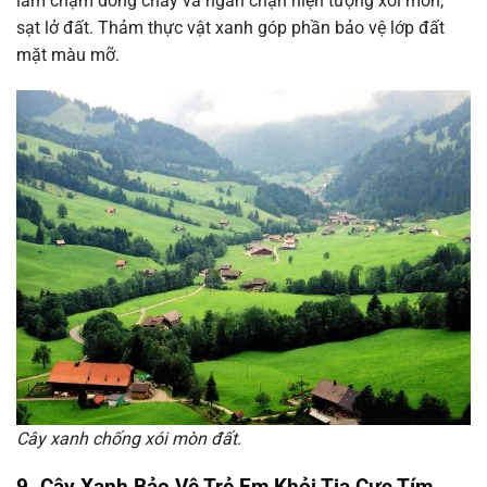
làm chậm dòng chảy và ngăn chặn hiện tượng xói mòn,
sạt lở đất. Thảm thực vật xanh góp phần bảo vệ lớp đất
mặt màu mỡ.
Cây xanh chống xói mòn đất.
9. Cây Xanh Bảo Vệ Trẻ Em Khỏi Tia Cực Tím