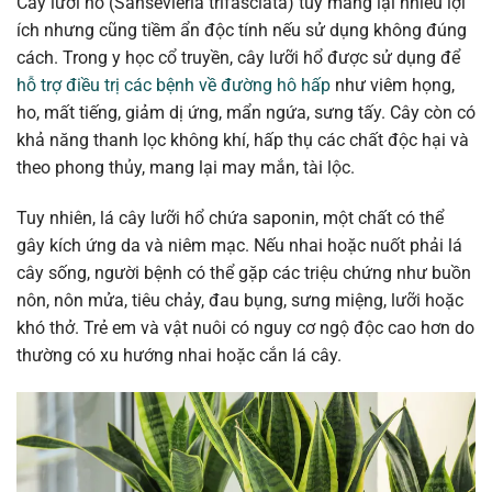
Cây lưỡi hổ (Sansevieria trifasciata) tuy mang lại nhiều lợi
ích nhưng cũng tiềm ẩn độc tính nếu sử dụng không đúng
cách. Trong y học cổ truyền, cây lưỡi hổ được sử dụng để
hỗ trợ điều trị các bệnh về đường hô hấp
như viêm họng,
ho, mất tiếng, giảm dị ứng, mẩn ngứa, sưng tấy. Cây còn có
khả năng thanh lọc không khí, hấp thụ các chất độc hại và
theo phong thủy, mang lại may mắn, tài lộc.
Tuy nhiên, lá cây lưỡi hổ chứa saponin, một chất có thể
gây kích ứng da và niêm mạc. Nếu nhai hoặc nuốt phải lá
cây sống, người bệnh có thể gặp các triệu chứng như buồn
nôn, nôn mửa, tiêu chảy, đau bụng, sưng miệng, lưỡi hoặc
khó thở. Trẻ em và vật nuôi có nguy cơ ngộ độc cao hơn do
thường có xu hướng nhai hoặc cắn lá cây.