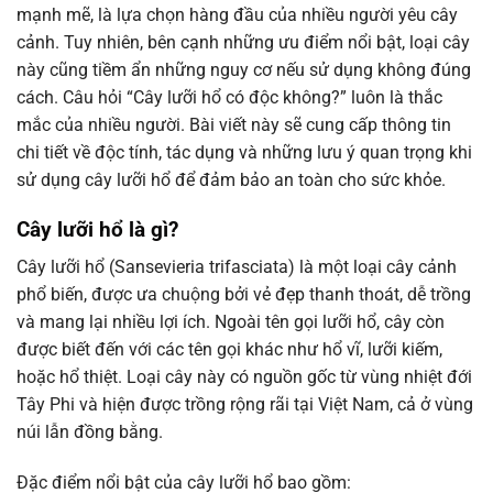
mạnh mẽ, là lựa chọn hàng đầu của nhiều người yêu cây
cảnh. Tuy nhiên, bên cạnh những ưu điểm nổi bật, loại cây
này cũng tiềm ẩn những nguy cơ nếu sử dụng không đúng
cách. Câu hỏi “Cây lưỡi hổ có độc không?” luôn là thắc
mắc của nhiều người. Bài viết này sẽ cung cấp thông tin
chi tiết về độc tính, tác dụng và những lưu ý quan trọng khi
sử dụng cây lưỡi hổ để đảm bảo an toàn cho sức khỏe.
Cây lưỡi hổ là gì?
Cây lưỡi hổ (Sansevieria trifasciata) là một loại cây cảnh
phổ biến, được ưa chuộng bởi vẻ đẹp thanh thoát, dễ trồng
và mang lại nhiều lợi ích. Ngoài tên gọi lưỡi hổ, cây còn
được biết đến với các tên gọi khác như hổ vĩ, lưỡi kiếm,
hoặc hổ thiệt. Loại cây này có nguồn gốc từ vùng nhiệt đới
Tây Phi và hiện được trồng rộng rãi tại Việt Nam, cả ở vùng
núi lẫn đồng bằng.
Đặc điểm nổi bật của cây lưỡi hổ bao gồm: