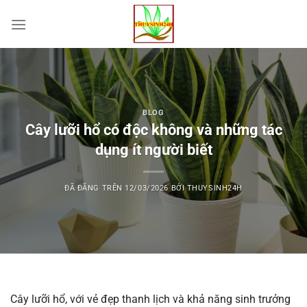
Chuyển
đến
nội
dung
BLOG
Cây lưỡi hổ có độc không và những tác
dụng ít người biết
ĐÃ ĐĂNG TRÊN
12/03/2026
BỞI
THUYSINH24H
Cây lưỡi hổ, với vẻ đẹp thanh lịch và khả năng sinh trưởng