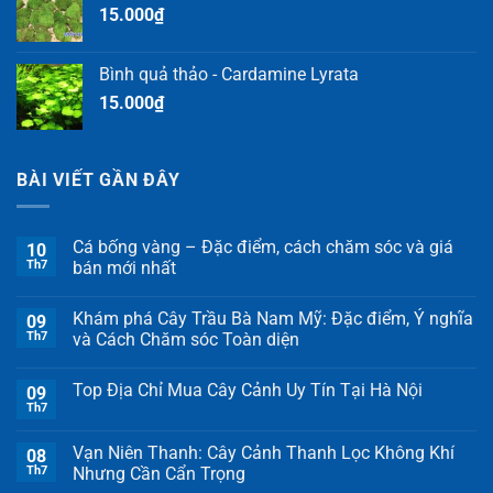
15.000
₫
Bình quả thảo - Cardamine Lyrata
15.000
₫
BÀI VIẾT GẦN ĐÂY
Cá bống vàng – Đặc điểm, cách chăm sóc và giá
10
Th7
bán mới nhất
Khám phá Cây Trầu Bà Nam Mỹ: Đặc điểm, Ý nghĩa
09
Th7
và Cách Chăm sóc Toàn diện
Top Địa Chỉ Mua Cây Cảnh Uy Tín Tại Hà Nội
09
Th7
Vạn Niên Thanh: Cây Cảnh Thanh Lọc Không Khí
08
Th7
Nhưng Cần Cẩn Trọng