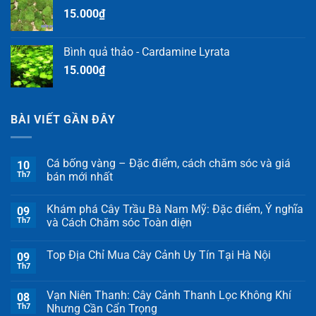
15.000
₫
Bình quả thảo - Cardamine Lyrata
15.000
₫
BÀI VIẾT GẦN ĐÂY
Cá bống vàng – Đặc điểm, cách chăm sóc và giá
10
Th7
bán mới nhất
Khám phá Cây Trầu Bà Nam Mỹ: Đặc điểm, Ý nghĩa
09
Th7
và Cách Chăm sóc Toàn diện
Top Địa Chỉ Mua Cây Cảnh Uy Tín Tại Hà Nội
09
Th7
Vạn Niên Thanh: Cây Cảnh Thanh Lọc Không Khí
08
Th7
Nhưng Cần Cẩn Trọng