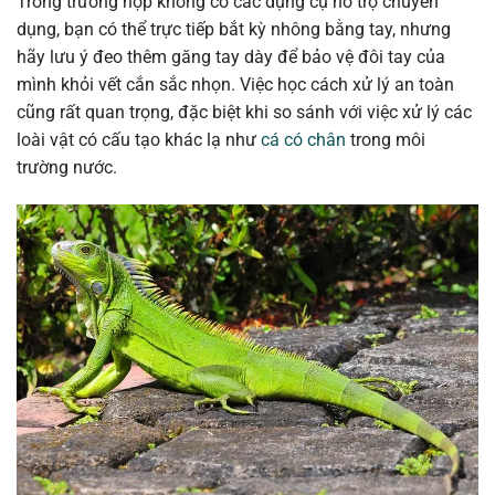
Trong trường hợp không có các dụng cụ hỗ trợ chuyên
dụng, bạn có thể trực tiếp bắt kỳ nhông bằng tay, nhưng
hãy lưu ý đeo thêm găng tay dày để bảo vệ đôi tay của
mình khỏi vết cắn sắc nhọn. Việc học cách xử lý an toàn
cũng rất quan trọng, đặc biệt khi so sánh với việc xử lý các
loài vật có cấu tạo khác lạ như
cá có chân
trong môi
trường nước.