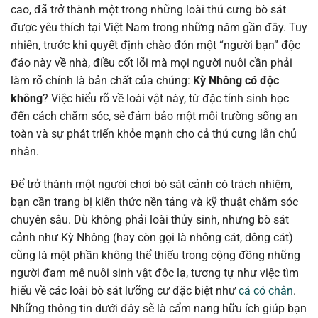
cao, đã trở thành một trong những loài thú cưng bò sát
được yêu thích tại Việt Nam trong những năm gần đây. Tuy
nhiên, trước khi quyết định chào đón một “người bạn” độc
đáo này về nhà, điều cốt lõi mà mọi người nuôi cần phải
làm rõ chính là bản chất của chúng:
Kỳ Nhông có độc
không
? Việc hiểu rõ về loài vật này, từ đặc tính sinh học
đến cách chăm sóc, sẽ đảm bảo một môi trường sống an
toàn và sự phát triển khỏe mạnh cho cả thú cưng lẫn chủ
nhân.
Để trở thành một người chơi bò sát cảnh có trách nhiệm,
bạn cần trang bị kiến thức nền tảng và kỹ thuật chăm sóc
chuyên sâu. Dù không phải loài thủy sinh, nhưng bò sát
cảnh như Kỳ Nhông (hay còn gọi là nhông cát, dông cát)
cũng là một phần không thể thiếu trong cộng đồng những
người đam mê nuôi sinh vật độc lạ, tương tự như việc tìm
hiểu về các loài bò sát lưỡng cư đặc biệt như
cá có chân
.
Những thông tin dưới đây sẽ là cẩm nang hữu ích giúp bạn