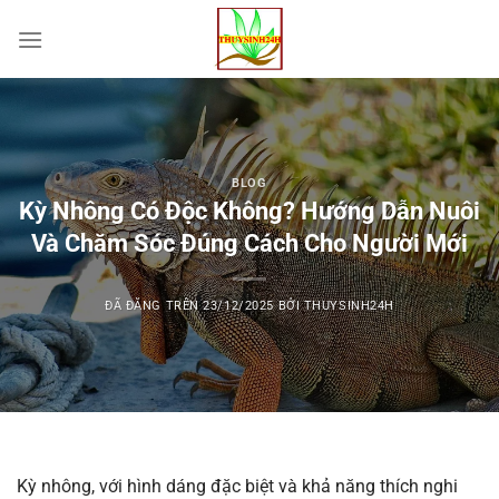
Chuyển
đến
nội
dung
BLOG
Kỳ Nhông Có Độc Không? Hướng Dẫn Nuôi
Và Chăm Sóc Đúng Cách Cho Người Mới
ĐÃ ĐĂNG TRÊN
23/12/2025
BỞI
THUYSINH24H
Kỳ nhông, với hình dáng đặc biệt và khả năng thích nghi