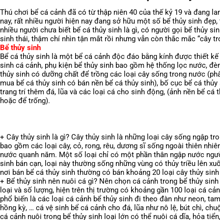
Thú chơi bể cá cảnh đã có từ thập niên 40 của thế kỷ 19 và đang l
nay, rất nhiều người hiện nay đang sở hữu một số bể thủy sinh đẹp, 
nhiều người chưa biết bể cá thủy sinh là gì, có người gọi bể thủy sin
sinh thái, thậm chí nhìn tận mắt rồi nhưng vẫn còn thắc mắc “cây tro
Bể thủy sinh
Bể cá thủy sinh là một bể cá cảnh độc đáo bằng kính được thiết kế 
sinh cá cảnh, phụ kiện bể thủy sinh bao gồm hệ thống lọc nước, đè
thủy sinh có dưỡng chất để trồng các loại cây sống trong nước (ph
mua bể cá thủy sinh có bán nền bể cá thủy sinh), bố cục bể cá thủ
trang trí thêm đá, lũa và các loại cá cho sinh động, (ảnh nền bể c
hoặc để trống).
+ Cây thủy sinh là gì? Cây thủy sinh là những loại cây sống ngập tr
bao gồm các loại cây, cỏ, rong, rêu, dương sĩ sống ngoài thiên nhi
nước quanh năm. Một số loại chỉ có một phần thân ngập nước người
sinh bán cạn, loại này thường sống những vùng có thủy triều lên x
nơi bán bể cá thủy sinh thường có bán khoảng 20 loại cây thủy sinh
+ Bể thủy sinh nên nuôi cá gì? Nên chọn cá cảnh trong bể thủy sin
loại và số lượng, hiện trên thị trường có khoảng gần 100 loại cá cản
phổ biến là các loại cá cảnh bể thủy sinh đi theo đàn như neon, tam
hồng kỳ, … cá vệ sinh bể cá cảnh cho đá, lũa như nô lệ, bút chì, chuộ
cá cảnh nuôi trong bể thủy sinh loại lớn có thể nuôi cá dĩa, hỏa tiển