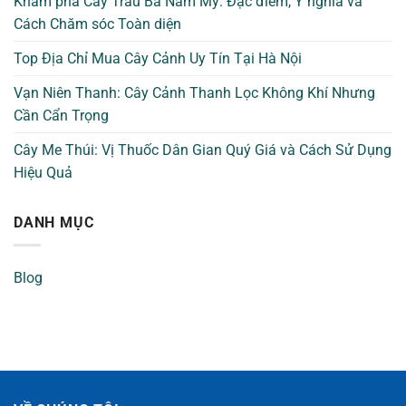
Khám phá Cây Trầu Bà Nam Mỹ: Đặc điểm, Ý nghĩa và
Cách Chăm sóc Toàn diện
Top Địa Chỉ Mua Cây Cảnh Uy Tín Tại Hà Nội
Vạn Niên Thanh: Cây Cảnh Thanh Lọc Không Khí Nhưng
Cần Cẩn Trọng
Cây Me Thúi: Vị Thuốc Dân Gian Quý Giá và Cách Sử Dụng
Hiệu Quả
DANH MỤC
Blog