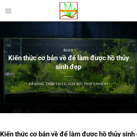
Chuyển
đến
nội
dung
BLOG
Kiến thức cơ bản về để làm được hồ thủy
sinh đẹp
ĐÃ ĐĂNG TRÊN
19/11/2024
BỞI
THUYSINH24H
Kiến thức cơ bản về để làm được hồ thủy sinh