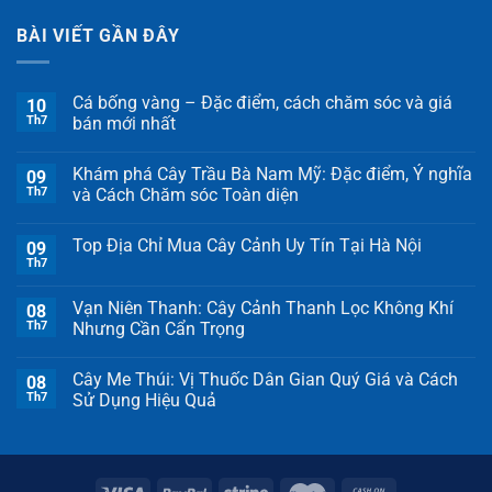
BÀI VIẾT GẦN ĐÂY
Cá bống vàng – Đặc điểm, cách chăm sóc và giá
10
Th7
bán mới nhất
Khám phá Cây Trầu Bà Nam Mỹ: Đặc điểm, Ý nghĩa
09
Th7
và Cách Chăm sóc Toàn diện
Top Địa Chỉ Mua Cây Cảnh Uy Tín Tại Hà Nội
09
Th7
Vạn Niên Thanh: Cây Cảnh Thanh Lọc Không Khí
08
Th7
Nhưng Cần Cẩn Trọng
Cây Me Thúi: Vị Thuốc Dân Gian Quý Giá và Cách
08
Th7
Sử Dụng Hiệu Quả