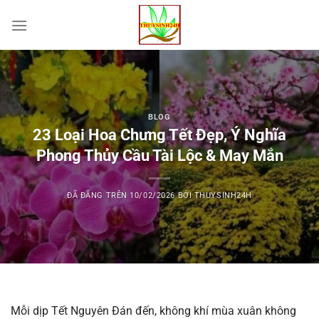
Chuyển
đến
nội
dung
BLOG
23 Loại Hoa Chưng Tết Đẹp, Ý Nghĩa
Phong Thủy Cầu Tài Lộc & May Mắn
ĐÃ ĐĂNG TRÊN
10/02/2026
BỞI
THUYSINH24H
Mỗi dịp Tết Nguyên Đán đến, không khí mùa xuân không