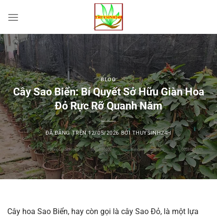
Chuyển
đến
nội
dung
BLOG
Cây Sao Biển: Bí Quyết Sở Hữu Giàn Hoa
Đỏ Rực Rỡ Quanh Năm
ĐÃ ĐĂNG TRÊN
12/05/2026
BỞI
THUYSINH24H
Cây hoa Sao Biển, hay còn gọi là cây Sao Đỏ, là một lựa