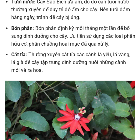
Tưới nước:
Cây Sao Biển ưa ẩm, do đó cần tưới nước
thường xuyên để duy trì độ ẩm cho cây. Nên tưới đẫm
hàng ngày, tránh để cây bị úng.
Bón phân:
Bón phân định kỳ mỗi tháng một lần để bổ
sung dinh dưỡng cho cây. Ưu tiên sử dụng các loại phân
hữu cơ, phân chuồng hoai mục đã qua xử lý.
Cắt tỉa:
Thường xuyên cắt tỉa các cành lá yếu, lá vàng,
lá già để cây tập trung dinh dưỡng nuôi những cành
mới và ra hoa.