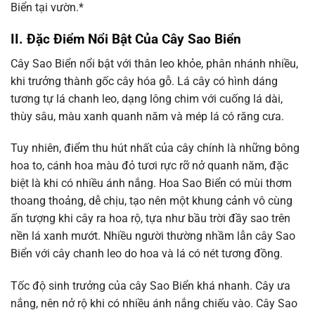
Biển tại vườn.*
II. Đặc Điểm Nổi Bật Của Cây Sao Biển
Cây Sao Biển nổi bật với thân leo khỏe, phân nhánh nhiều,
khi trưởng thành gốc cây hóa gỗ. Lá cây có hình dáng
tương tự lá chanh leo, dạng lông chim với cuống lá dài,
thùy sâu, màu xanh quanh năm và mép lá có răng cưa.
Tuy nhiên, điểm thu hút nhất của cây chính là những bông
hoa to, cánh hoa màu đỏ tươi rực rỡ nở quanh năm, đặc
biệt là khi có nhiều ánh nắng. Hoa Sao Biển có mùi thơm
thoang thoảng, dễ chịu, tạo nên một khung cảnh vô cùng
ấn tượng khi cây ra hoa rộ, tựa như bầu trời đầy sao trên
nền lá xanh mướt. Nhiều người thường nhầm lẫn cây Sao
Biển với cây chanh leo do hoa và lá có nét tương đồng.
Tốc độ sinh trưởng của cây Sao Biển khá nhanh. Cây ưa
nắng, nên nở rộ khi có nhiều ánh nắng chiếu vào. Cây Sao