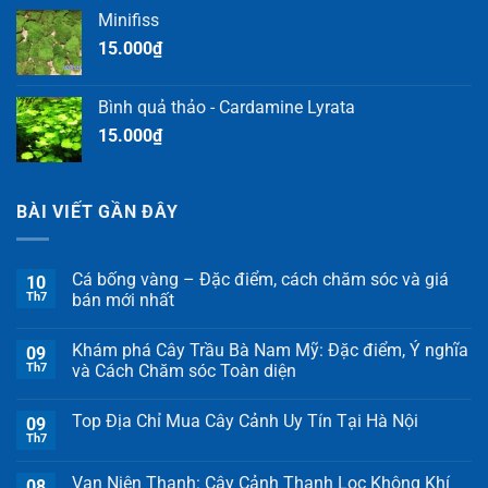
Minifiss
15.000
₫
Bình quả thảo - Cardamine Lyrata
15.000
₫
BÀI VIẾT GẦN ĐÂY
Cá bống vàng – Đặc điểm, cách chăm sóc và giá
10
Th7
bán mới nhất
Khám phá Cây Trầu Bà Nam Mỹ: Đặc điểm, Ý nghĩa
09
Th7
và Cách Chăm sóc Toàn diện
Top Địa Chỉ Mua Cây Cảnh Uy Tín Tại Hà Nội
09
Th7
Vạn Niên Thanh: Cây Cảnh Thanh Lọc Không Khí
08