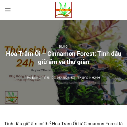
Chuyển
đến
nội
dung
BLOG
Hoa Trâm Ổi – Cinnamon Forest: Tinh dầu
giữ ấm và thư giãn
ĐÃ ĐĂNG TRÊN
09/05/2026
BỞI
THUYSINH24H
Tinh dầu giữ ấm cơ thể Hoa Trâm Ổi từ Cinnamon Forest là