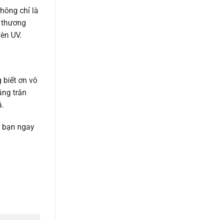
hông chỉ là
u thương
èn UV.
 biết ơn vô
áng trân
á.
a bạn ngay