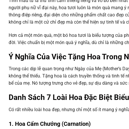
Tình mẫu tử là thứ tình cảm thiêng liêng và vô bờ bến nhất 
người phụ nữ vĩ đại này, hoa tươi luôn là món quà mang ý n
thông điệp riêng, đại diện cho những phẩm chất cao đẹp 
không chỉ là một cử chỉ đẹp mà còn thể hiện sự tinh tế và 
Hơn cả một món quà, một bó hoa tươi là biểu tượng của phái
đời. Việc chuẩn bị một món quà ý nghĩa, dù chỉ là những 
Ý Nghĩa Của Việc Tặng Hoa Trong N
Trong các dịp lễ quan trọng như Ngày của Mẹ (Mother’s Da
không thể thiếu. Tặng hoa là cách truyền thống và tinh tế nh
bể của mẹ. Nó tượng trưng cho vẻ đẹp, sự dịu dàng và sức
Danh Sách 7 Loài Hoa Đặc Biệt Biể
Có rất nhiều loài hoa đẹp, nhưng chỉ một số ít mang ý nghĩ
1. Hoa Cẩm Chướng (Carnation)