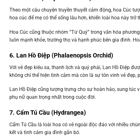
Theo một câu chuyện truyền thuyết cảm động, hoa Cúc tượn
hoa cúc để mẹ có thể sống lâu hơn, khiến loài hoa này trở t
Hoa Cúc cũng thuộc nhóm “Tứ Quý” trong văn hóa phương Đô
luôn mạnh khỏe, trường thọ và hạnh phúc bên gia đình. Hoa
6. Lan Hồ Điệp (Phalaenopsis Orchid)
Với vẻ đẹp kiêu sa, thanh lịch và quý phái, Lan Hồ Điệp 
không chỉ thể hiện tình cảm mà còn là sự tôn vinh vẻ đẹp,
Lan Hồ Điệp cũng tượng trưng cho sự hoàn hảo, sung túc và
phụ nữ quan trọng nhất trong cuộc đời.
7. Cẩm Tú Cầu (Hydrangea)
Cẩm Tú Cầu là loài hoa có vẻ ngoài độc đáo với nhiều chù
kết và tình cảm gia đình gắn bó.