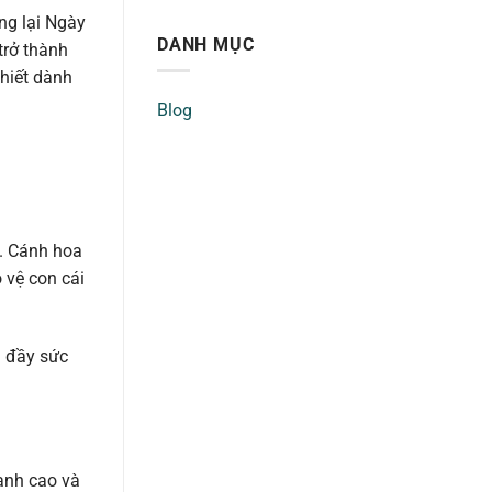
ng lại Ngày
DANH MỤC
trở thành
hiết dành
Blog
n. Cánh hoa
 vệ con cái
à đầy sức
hanh cao và