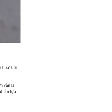
i hoa” bởi
n vẫn là
 điểm tựa