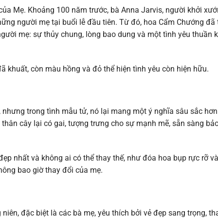
 của Mẹ. Khoảng 100 năm trước, bà Anna Jarvis, người khởi xướ
ng người mẹ tại buổi lễ đầu tiên. Từ đó, hoa Cẩm Chướng đã 
gười mẹ: sự thủy chung, lòng bao dung và một tình yêu thuần k
ã khuất, còn màu hồng và đỏ thể hiện tình yêu còn hiện hữu.
, nhưng trong tình mẫu tử, nó lại mang một ý nghĩa sâu sắc hơ
thân cây lại có gai, tượng trưng cho sự mạnh mẽ, sẵn sàng bảo
đẹp nhất và không ai có thể thay thế, như đóa hoa bụp rực rỡ v
không bao giờ thay đổi của mẹ.
niên, đặc biệt là các bà mẹ, yêu thích bởi vẻ đẹp sang trọng, t