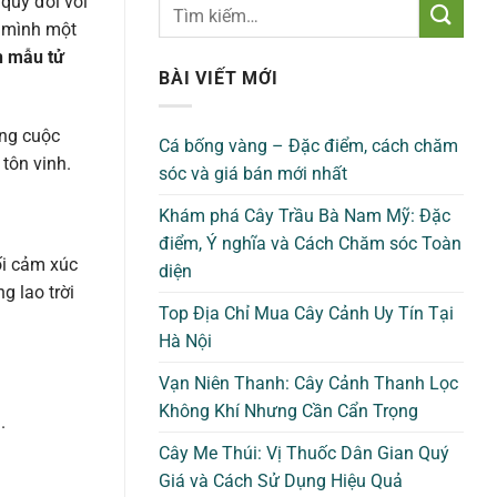
 quý đối với
g mình một
h mẫu tử
BÀI VIẾT MỚI
ong cuộc
Cá bống vàng – Đặc điểm, cách chăm
tôn vinh.
sóc và giá bán mới nhất
Khám phá Cây Trầu Bà Nam Mỹ: Đặc
điểm, Ý nghĩa và Cách Chăm sóc Toàn
ối cảm xúc
diện
g lao trời
Top Địa Chỉ Mua Cây Cảnh Uy Tín Tại
Hà Nội
Vạn Niên Thanh: Cây Cảnh Thanh Lọc
Không Khí Nhưng Cần Cẩn Trọng
.
Cây Me Thúi: Vị Thuốc Dân Gian Quý
Giá và Cách Sử Dụng Hiệu Quả