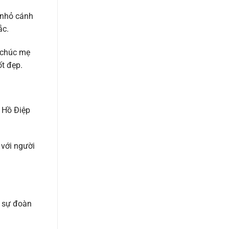
 nhỏ cánh
ắc.
 chúc mẹ
ốt đẹp.
n Hồ Điệp
 với người
o sự đoàn