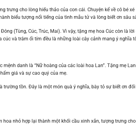
g trưng cho lòng hiếu thảo của con cái. Chuyện kể về cô bé xé
hành biểu tượng nổi tiếng của tình mẫu tử và lòng biết ơn sâu s
ng (Tùng, Cúc, Trúc, Mai). Vì vậy, tặng mẹ hoa Cúc còn là lời
 cúc và trâm ổi tím đều là những loài cây cảnh mang ý nghĩa t
được mệnh danh là “Nữ hoàng của các loài hoa Lan”. Tặng mẹ La
 phẩm giá và sự cao quý của mẹ.
 trường tồn. Đây là một món quà ý nghĩa, bày tỏ sự biết ơn đối
m hoa nhỏ hợp lại thành một khối cầu xinh xắn, tượng trưng ch