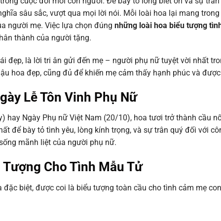
trong cuộc đời mỗi con người. Để bày tỏ lòng biết ơn và sự trân
ghĩa sâu sắc, vượt qua mọi lời nói. Mỗi loài hoa lại mang tron
của người mẹ. Việc lựa chọn đúng
những loài hoa biểu tượng tìn
chân thành của người tặng.
 đẹp, là lời tri ân gửi đến mẹ – người phụ nữ tuyệt vời nhất tr
chậu hoa đẹp, cũng đủ để khiến mẹ cảm thấy hạnh phúc và được 
gày Lễ Tôn Vinh Phụ Nữ
y) hay Ngày Phụ nữ Việt Nam (20/10), hoa tươi trở thành cầu n
ất để bày tỏ tình yêu, lòng kính trọng, và sự trân quý đối với côn
 sống mãnh liệt của người phụ nữ.
u Tượng Cho Tình Mẫu Tử
a đặc biệt, được coi là biểu tượng toàn cầu cho tình cảm mẹ con