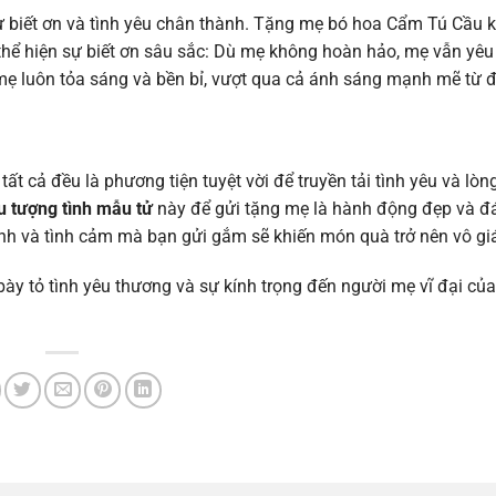
 biết ơn và tình yêu chân thành. Tặng mẹ bó hoa Cẩm Tú Cầu k
n thể hiện sự biết ơn sâu sắc: Dù mẹ không hoàn hảo, mẹ vẫn yê
ẹ luôn tỏa sáng và bền bỉ, vượt qua cả ánh sáng mạnh mẽ từ đ
t cả đều là phương tiện tuyệt vời để truyền tải tình yêu và lòng
u tượng tình mẫu tử
này để gửi tặng mẹ là hành động đẹp và đ
hành và tình cảm mà bạn gửi gắm sẽ khiến món quà trở nên vô gi
bày tỏ tình yêu thương và sự kính trọng đến người mẹ vĩ đại củ