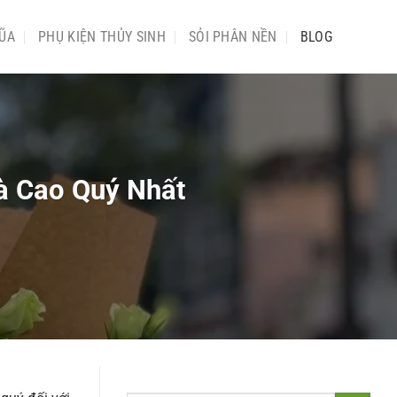
ŨA
PHỤ KIỆN THỦY SINH
SỎI PHÂN NỀN
BLOG
à Cao Quý Nhất