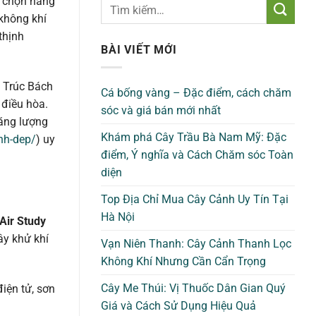
a chọn hàng
 không khí
thịnh
BÀI VIẾT MỚI
 Trúc Bách
Cá bống vàng – Đặc điểm, cách chăm
 điều hòa.
sóc và giá bán mới nhất
năng lượng
Khám phá Cây Trầu Bà Nam Mỹ: Đặc
nh-dep/
) uy
điểm, Ý nghĩa và Cách Chăm sóc Toàn
diện
Top Địa Chỉ Mua Cây Cảnh Uy Tín Tại
Hà Nội
Air Study
ây khử khí
Vạn Niên Thanh: Cây Cảnh Thanh Lọc
Không Khí Nhưng Cần Cẩn Trọng
Cây Me Thúi: Vị Thuốc Dân Gian Quý
iện tử, sơn
Giá và Cách Sử Dụng Hiệu Quả