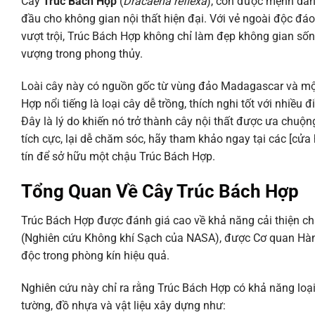
Cây
Trúc Bách Hợp
(
Dracaena reflexa
), còn được mệnh danh
đầu cho không gian nội thất hiện đại. Với vẻ ngoài độc đá
vượt trội, Trúc Bách Hợp không chỉ làm đẹp không gian số
vượng trong phong thủy.
Loài cây này có nguồn gốc từ vùng đảo Madagascar và mộ
Hợp nổi tiếng là loại cây dễ trồng, thích nghi tốt với nhiều
Đây là lý do khiến nó trở thành cây nội thất được ưa chuộ
tích cực, lại dễ chăm sóc, hãy tham khảo ngay tại các [cửa
tín để sở hữu một chậu Trúc Bách Hợp.
Tổng Quan Về Cây Trúc Bách Hợp
Trúc Bách Hợp được đánh giá cao về khả năng cải thiện c
(Nghiên cứu Không khí Sạch của NASA), được Cơ quan Hàng
độc trong phòng kín hiệu quả.
Nghiên cứu này chỉ ra rằng Trúc Bách Hợp có khả năng loại
tường, đồ nhựa và vật liệu xây dựng như: