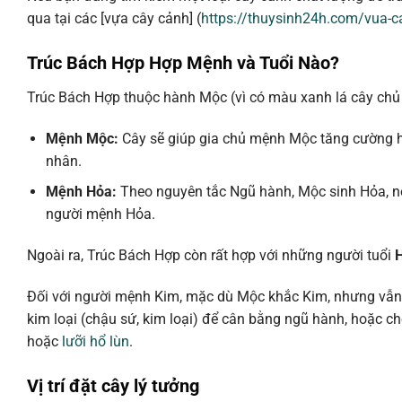
qua tại các [vựa cây cảnh] (
https://thuysinh24h.com/vua-c
Trúc Bách Hợp Hợp Mệnh và Tuổi Nào?
Trúc Bách Hợp thuộc hành Mộc (vì có màu xanh lá cây chủ
Mệnh Mộc:
Cây sẽ giúp gia chủ mệnh Mộc tăng cường hiệ
nhân.
Mệnh Hỏa:
Theo nguyên tắc Ngũ hành, Mộc sinh Hỏa, nê
người mệnh Hỏa.
Ngoài ra, Trúc Bách Hợp còn rất hợp với những người tuổi
H
Đối với người mệnh Kim, mặc dù Mộc khắc Kim, nhưng vẫn 
kim loại (chậu sứ, kim loại) để cân bằng ngũ hành, hoặc 
hoặc
lưỡi hổ lùn
.
Vị trí đặt cây lý tưởng