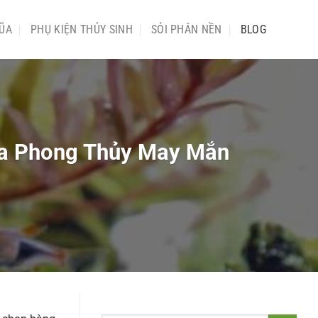
ŨA
PHỤ KIỆN THỦY SINH
SỎI PHÂN NỀN
BLOG
hĩa Phong Thủy May Mắn