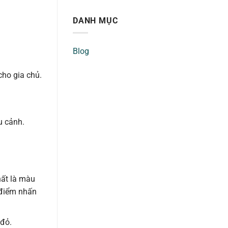
DANH MỤC
Blog
cho gia chủ.
u cảnh.
hất là màu
 điểm nhấn
 đỏ.