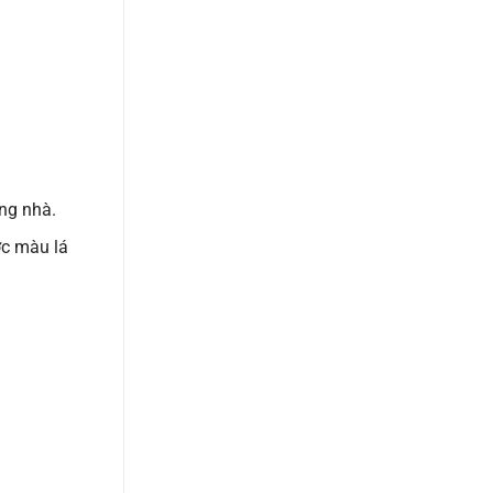
ong nhà.
ợc màu lá