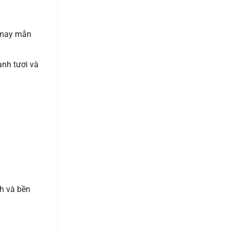
i may mắn
anh tươi và
nh và bền