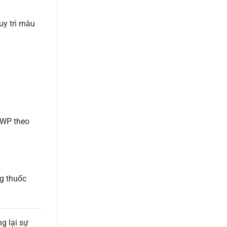
uy trì màu
 WP theo
g thuốc
g lại sự