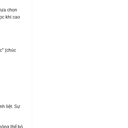
 lựa chọn
ọc khí cao
c” (chúc
h liệt. Sự
không thể bỏ