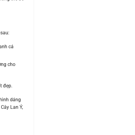
 sau:
oanh cá
ợng cho
t đẹp.
 hình dáng
, Cây Lan Ý,