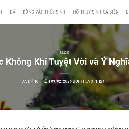
NH
ĐÁ
ĐỘNG VẬT THỦY SINH
HỒ THỦY SINH CÁ BIỂN
L
BLOG
c Không Khí Tuyệt Vời và Ý Ng
ĐÃ ĐĂNG TRÊN
03/02/2026
BỞI
THUYSINH24H