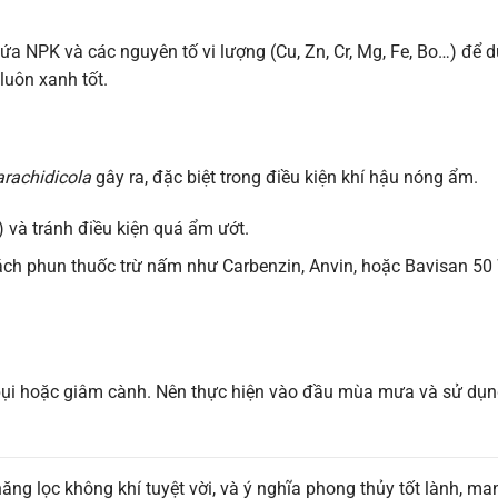
 NPK và các nguyên tố vi lượng (Cu, Zn, Cr, Mg, Fe, Bo…) để d
luôn xanh tốt.
arachidicola
gây ra, đặc biệt trong điều kiện khí hậu nóng ẩm.
) và tránh điều kiện quá ẩm ướt.
ách phun thuốc trừ nấm như Carbenzin, Anvin, hoặc Bavisan 50
bụi hoặc giâm cành. Nên thực hiện vào đầu mùa mưa và sử dụn
ng lọc không khí tuyệt vời, và ý nghĩa phong thủy tốt lành, man