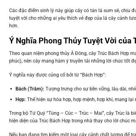
Các đặc điểm sinh lý này giúp cây có tán lá sum sê, chịu đ
tuyệt vời cho những ai yêu thích vẻ đẹp của lá cây cảnh t
hơn.
Ý Nghĩa Phong Thủy Tuyệt Vời của 
Theo quan niệm phong thủy Á Đông, cây Trúc Bách Hợp mang 
phúc), nên cây mang hàm ý truyền tải những lời chúc tốt đẹ
Ý nghĩa này được củng cố bởi từ “Bách Hợp”:
Bách (Trăm):
Tượng trưng cho sự bền vững, lâu dài, nhiề
Hợp:
Thể hiện sự hòa hợp, hợp mệnh, hợp khí, mang lại 
Trong bộ Tứ Quý “Tùng – Cúc – Trúc – Mai”, cây Trúc là bi
hiện diện của Trúc Bách Hợp trong nhà thay cho lời chúc 
Nếu bạn đang tìm kiếm một loại cây cảnh chất lượng để tra