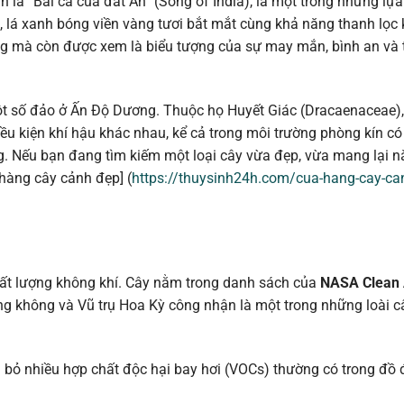
 là “Bài ca của đất Ấn” (Song of India), là một trong những lự
o, lá xanh bóng viền vàng tươi bắt mắt cùng khả năng thanh lọc
ng mà còn được xem là biểu tượng của sự may mắn, bình an và 
t số đảo ở Ấn Độ Dương. Thuộc họ Huyết Giác (Dracaenaceae),
 điều kiện khí hậu khác nhau, kể cả trong môi trường phòng kín có
ng. Nếu bạn đang tìm kiếm một loại cây vừa đẹp, vừa mang lại 
 hàng cây cảnh đẹp] (
https://thuysinh24h.com/cua-hang-cay-ca
hất lượng không khí. Cây nằm trong danh sách của
NASA Clean 
 không và Vũ trụ Hoa Kỳ công nhận là một trong những loài c
 bỏ nhiều hợp chất độc hại bay hơi (VOCs) thường có trong đồ đ