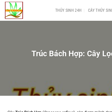
Chuyển
đến
THỦY SINH 24H
CÂY THỦY SI
nội
dung
Trúc Bách Hợp: Cây Lọ