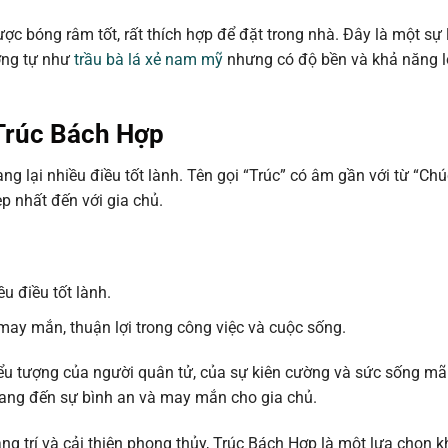
ược bóng râm tốt, rất thích hợp để đặt trong nhà. Đây là một sự
ương tự như
trầu bà lá xẻ nam mỹ
nhưng có độ bền và khả năng l
Trúc Bách Hợp
lại nhiều điều tốt lành. Tên gọi “Trúc” có âm gần với từ “Chú
p nhất đến với gia chủ.
u điều tốt lành.
may mắn, thuận lợi trong công việc và cuộc sống.
ểu tượng của người quân tử, của sự kiên cường và sức sống mãn
mang đến sự bình an và may mắn cho gia chủ.
ng trí và cải thiện phong thủy, Trúc Bách Hợp là một lựa chọn 