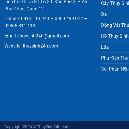
Liên hệ: 1315/5C Tổ 30. Khu Phố 2, P. An
Cây Thủy Sin
Phú Đông, Quận 12
Đá
Hotline: 0913.113.443 – 0909.499.012 –
Động Vật Thủ
02866.811.118
Email:
thuysinh24h@gmail.com
Hồ Thủy Sinh
Website:
thuysinh24h.com
Lũa
Phụ Kiện Thủ
Sỏi Phân Nền
Copyright 2026 ©
ThuySinh24h.com