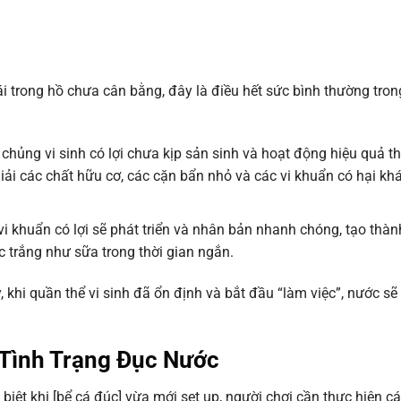
ái trong hồ chưa cân bằng, đây là điều hết sức bình thường tron
 chủng vi sinh có lợi chưa kịp sản sinh và hoạt động hiệu quả 
i các chất hữu cơ, các cặn bẩn nhỏ và các vi khuẩn có hại khá
i khuẩn có lợi sẽ phát triển và nhân bản nhanh chóng, tạo thà
c trắng như sữa trong thời gian ngắn.
, khi quần thể vi sinh đã ổn định và bắt đầu “làm việc”, nước sẽ
 Tình Trạng Đục Nước
biệt khi [bể cá đúc] vừa mới set up, người chơi cần thực hiện c