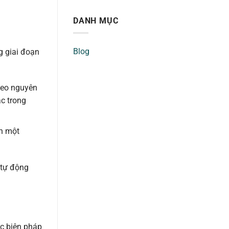
DANH MỤC
Blog
g giai đoạn
theo nguyên
c trong
nh một
 tự động
ác biện pháp