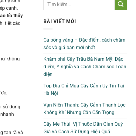
ột hệ sinh
tép cảnh.
sao hồ thủy
BÀI VIẾT MỚI
i tiết các
Cá bống vàng – Đặc điểm, cách chăm
sóc và giá bán mới nhất
như không
Khám phá Cây Trầu Bà Nam Mỹ: Đặc
điểm, Ý nghĩa và Cách Chăm sóc Toàn
diện
Top Địa Chỉ Mua Cây Cảnh Uy Tín Tại
ước.
Hà Nội
Vạn Niên Thanh: Cây Cảnh Thanh Lọc
i sử dụng
Không Khí Nhưng Cần Cẩn Trọng
ẽ nhanh
Cây Me Thúi: Vị Thuốc Dân Gian Quý
Giá và Cách Sử Dụng Hiệu Quả
g tan rã và