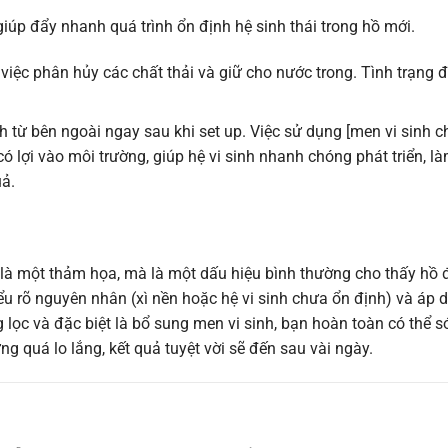
giúp đẩy nhanh quá trình ổn định hệ sinh thái trong hồ mới.
g việc phân hủy các chất thải và giữ cho nước trong. Tình trạng
 từ bên ngoài ngay sau khi set up. Việc sử dụng [men vi sinh c
ó lợi vào môi trường, giúp hệ vi sinh nhanh chóng phát triển, l
uả.
là một thảm họa, mà là một dấu hiệu bình thường cho thấy hồ 
ểu rõ nguyên nhân (xì nền hoặc hệ vi sinh chưa ổn định) và áp 
g lọc và đặc biệt là bổ sung men vi sinh, bạn hoàn toàn có thể 
 quá lo lắng, kết quả tuyệt vời sẽ đến sau vài ngày.