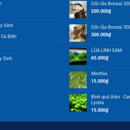
h
Gốc lũa Bonsai 200
200.000
₫
y Sinh
Gốc lũa Bonsai 300
300.000
₫
 Cá Biển
LŨA LINH SAM
65.000
₫
y Sinh
Minifiss
15.000
₫
Bình quả thảo - C
Lyrata
15.000
₫