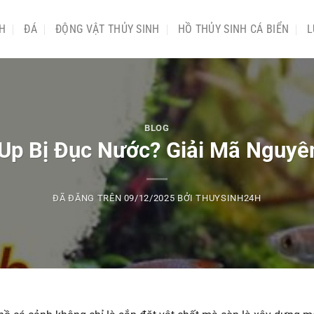
NH
ĐÁ
ĐỘNG VẬT THỦY SINH
HỒ THỦY SINH CÁ BIỂN
L
BLOG
 Up Bị Đục Nước? Giải Mã Nguy
ĐÃ ĐĂNG TRÊN
09/12/2025
BỞI
THUYSINH24H