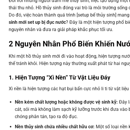
Đối với những người đam mê thủy sinh, việc tạo dựng một 
thái thu nhỏ. Hồ thủy sinh đóng vai trò là môi trường sống 
Do đó, việc hoàn thành quá trình [setup bể thủy sinh] mang
sinh mới set up bị đục nước
? Đây là một hiện tượng phổ biến
nguyên nhân và đưa ra giải pháp khắc phục tối ưu.
2 Nguyên Nhân Phổ Biến Khiến Nướ
Khi một hồ thủy sinh mới đi vào hoạt động, hiện tượng nư
thể tránh khỏi. Hiện tượng này thường xuất phát từ hai ng
1. Hiện Tượng “Xì Nền” Từ Vật Liệu Đáy
Xì nền là hiện tượng các hạt bụi bẩn cực nhỏ li ti từ vật liệ
Nền kém chất lượng hoặc không được vệ sinh kỹ:
Đây l
cát, sỏi mà không làm sạch kỹ lưỡng trước khi đưa vào b
chóng phân tán, tạo ra độ đục.
Nền thủy sinh chứa nhiều chất hữu cơ:
Một số loại nền 