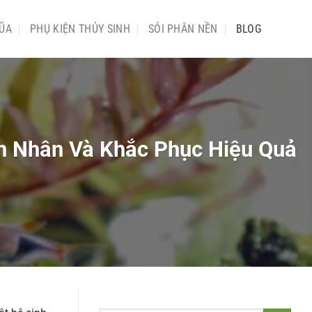
ŨA
PHỤ KIỆN THỦY SINH
SỎI PHÂN NỀN
BLOG
ên Nhân Và Khắc Phục Hiệu Quả