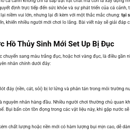
hồ cá cảnh không chỉ là sắp đặt vật chất mà còn là xây dựng m
quyết định trực tiếp đến sức khỏe và sự phát triển của cá cảnh, 
 lại niềm vui lớn, nhưng lại đi kèm với một thắc mắc chung:
tại 
, khiến nhiều người mới chơi lo lắng. Bài viết này sẽ giải đáp ch
c Hồ Thủy Sinh Mới Set Up Bị Đục
ớc chuyển sang màu trắng đục, hoặc hơi vàng đục, là điều gần 
uyên nhân chính dưới đây:
u lót đáy (nền, cát, sỏi) bị lơ lửng và phân tán trong môi trường n
à nguyên nhân hàng đầu. Nhiều người chơi thường chủ quan kh
ể. Bụi bẩn còn tồn đọng trong các vật liệu này, khi gặp nước s
kém chất lượng hoặc nền mới có hàm lượng bụi mịn cao, dễ dàn