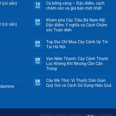
 (có sẵn)
Cá bống vàng – Đặc điểm, cách
10
Th7
chăm sóc và giá bán mới nhất
Khám phá Cây Trầu Bà Nam Mỹ:
09
 (có sẵn)
Th7
Đặc điểm, Ý nghĩa và Cách Chăm
sóc Toàn diện
Top Địa Chỉ Mua Cây Cảnh Uy Tín
09
Th7
Tại Hà Nội
Vạn Niên Thanh: Cây Cảnh Thanh
08
Th7
Lọc Không Khí Nhưng Cần Cẩn
Trọng
Cây Me Thúi: Vị Thuốc Dân Gian
08
Th7
Quý Giá và Cách Sử Dụng Hiệu Quả
ardamine