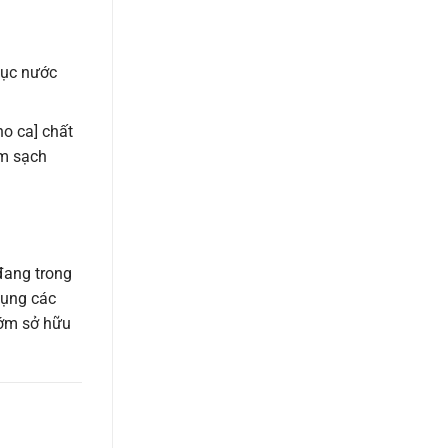
 đục nước
ho ca] chất
àm sạch
đang trong
dụng các
sớm sở hữu