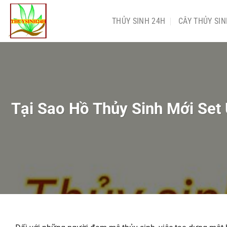
Chuyển
đến
THỦY SINH 24H
CÂY THỦY SI
nội
dung
Tại Sao Hồ Thủy Sinh Mới Set