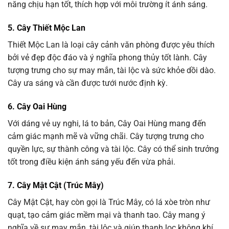
năng chịu hạn tốt, thích hợp với môi trường ít ánh sáng.
5. Cây Thiết Mộc Lan
Thiết Mộc Lan là loại cây cảnh văn phòng được yêu thích
bởi vẻ đẹp độc đáo và ý nghĩa phong thủy tốt lành. Cây
tượng trưng cho sự may mắn, tài lộc và sức khỏe dồi dào.
Cây ưa sáng và cần được tưới nước định kỳ.
6. Cây Oai Hùng
Với dáng vẻ uy nghi, lá to bản, Cây Oai Hùng mang đến
cảm giác mạnh mẽ và vững chãi. Cây tượng trưng cho
quyền lực, sự thành công và tài lộc. Cây có thể sinh trưởng
tốt trong điều kiện ánh sáng yếu đến vừa phải.
7. Cây Mật Cật (Trúc Mây)
Cây Mật Cật, hay còn gọi là Trúc Mây, có lá xòe tròn như
quạt, tạo cảm giác mềm mại và thanh tao. Cây mang ý
nghĩa về sự may mắn, tài lộc và giúp thanh lọc không khí.