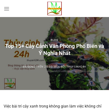
Chuyển
đến
nội
dung
BLOG
Top 15+ Cây Cảnh Văn Phòng Phổ Biến và
Ý Nghĩa Nhất
ĐÃ ĐĂNG TRÊN
23/05/2026
BỞI
THUYSINH24H
Việc bài trí cây xanh trong không gian làm việc không chỉ