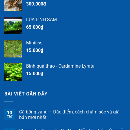
300.000
₫
LŨA LINH SAM
65.000
₫
Minifiss
15.000
₫
Bình quả thảo - Cardamine Lyrata
15.000
₫
BÀI VIẾT GẦN ĐÂY
Cá bống vàng – Đặc điểm, cách chăm sóc và giá
10
Th7
bán mới nhất