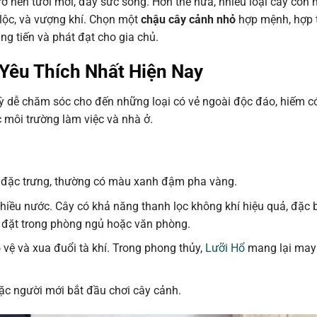
rở nên tươi mới, đầy sức sống. Hơn thế nữa, nhiều loại cây còn
 lộc, và vượng khí. Chọn một
chậu cây cảnh nhỏ
hợp mệnh, hợp 
ng tiến và phát đạt cho gia chủ.
Yêu Thích Nhất Hiện Nay
kỳ dễ chăm sóc cho đến những loại có vẻ ngoài độc đáo, hiếm c
 môi trường làm việc và nhà ở.
n đặc trưng, thường có màu xanh đậm pha vàng.
hiều nước. Cây có khả năng thanh lọc không khí hiệu quả, đặc b
ợp đặt trong phòng ngủ hoặc văn phòng.
vệ và xua đuổi tà khí. Trong phong thủy,
Lưỡi Hổ
mang lại may 
oặc người mới bắt đầu chơi cây cảnh.