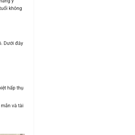
 mang ý
tuổi không
ó. Dưới đây
iệt hấp thụ
mắn và tài