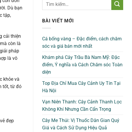
 còn đơn
ười. Dù bạn
c tập,
BÀI VIẾT MỚI
 cải thiện
Cá bống vàng – Đặc điểm, cách chăm
 mà còn là
sóc và giá bán mới nhất
giải pháp
Khám phá Cây Trầu Bà Nam Mỹ: Đặc
ợp là vô
điểm, Ý nghĩa và Cách Chăm sóc Toàn
diện
c khỏe và
Top Địa Chỉ Mua Cây Cảnh Uy Tín Tại
 tốt, từ đó
Hà Nội
Vạn Niên Thanh: Cây Cảnh Thanh Lọc
Không Khí Nhưng Cần Cẩn Trọng
Cây Me Thúi: Vị Thuốc Dân Gian Quý
 vẻ đẹp
Giá và Cách Sử Dụng Hiệu Quả