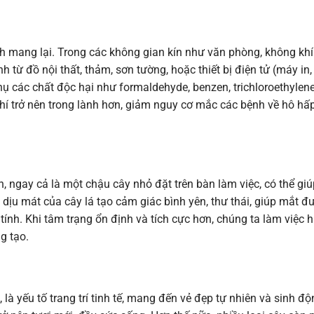
h mang lại. Trong các không gian kín như văn phòng, không khí
 từ đồ nội thất, thảm, sơn tường, hoặc thiết bị điện tử (máy in,
hụ các chất độc hại như formaldehyde, benzen, trichloroethylen
hí trở nên trong lành hơn, giảm nguy cơ mắc các bệnh về hô hấ
ên, ngay cả là một chậu cây nhỏ đặt trên bàn làm việc, có thể gi
dịu mát của cây lá tạo cảm giác bình yên, thư thái, giúp mắt đ
ính. Khi tâm trạng ổn định và tích cực hơn, chúng ta làm việc 
g tạo.
à yếu tố trang trí tinh tế, mang đến vẻ đẹp tự nhiên và sinh đ