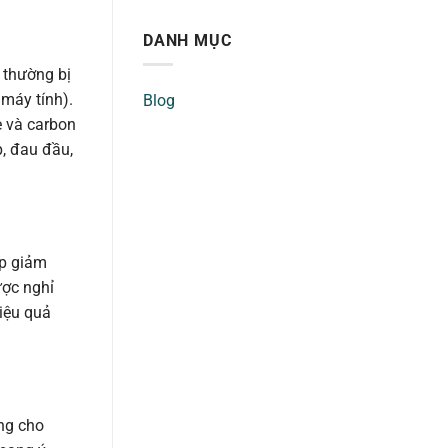
DANH MỤC
 thường bị
 máy tính).
Blog
e và carbon
p, đau đầu,
úp giảm
ược nghỉ
hiệu quả
ộng cho