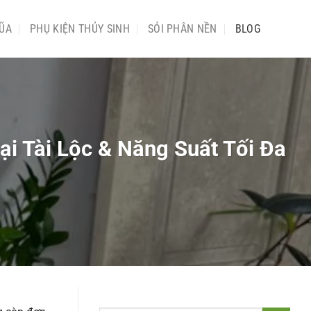
ŨA
PHỤ KIỆN THỦY SINH
SỎI PHÂN NỀN
BLOG
i Tài Lộc & Năng Suất Tối Đa