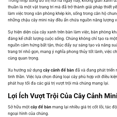
Trong nhịp sống đô thị hối hả ngày nay, không gian xanh đ
thuần là một vật trang trí mà đã trở thành giải pháp thiết
làm việc trong văn phòng khép kín, sống trong căn hộ chu
những chậu cây mini này đều ẩn chứa nguồn năng lượng và l
Sự hiện diện của cây xanh trên bàn làm việc, bàn phòng k
đáng kể chất lượng cuộc sống. Chúng không chỉ tạo ra một 
nguồn cảm hứng bất tận, thúc đẩy sự sáng tạo và năng suất
trang trí nhỏ gọn, mang ý nghĩa phong thủy tốt lành, việc
cùng quan trọng.
Xu hướng sử dụng
cây cảnh để bàn
đã và đang phát triển
tinh thần. Việc lựa chọn đúng loại cây phù hợp với điều ki
phát huy tối đa các giá trị vượt trội mà chúng mang lại.
Lợi Ích Vượt Trội Của Cây Cảnh Min
Sở hữu một
cây để bàn
mang lại nhiều giá trị cốt lõi, tác 
ngoại hình của chúng.