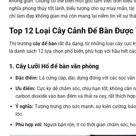
không gian. Chúng có thể biến một góc làm việc đơn điệu t
nghĩa phong thủy tốt lành, biểu tượng cho sự may mắn, tài
chỉ làm đẹp không gian mà còn mang lại niềm tin về sự thă
Top 12 Loại Cây Cảnh Để Bàn Được 
Thị trường
cây để bàn
rất đa dạng, từ những loại cây cực 
là danh sách 12 lựa chọn phổ biến, phù hợp với hầu hết các
1. Cây Lưỡi Hổ để bàn văn phòng
Đặc điểm:
Lá cứng cáp, dài, dựng đứng với các sọc vằ
Ưu điểm:
Cực kỳ dễ chăm sóc, chịu hạn tốt, không cần n
carbon dioxide vào ban đêm và thải ra oxy, rất thích h
Ý nghĩa:
Tượng trưng cho sức mạnh, sự kiên cường, bảo 
lộc.
Phù hợp với:
Người bận rộn, ít có thời gian chăm sóc, h