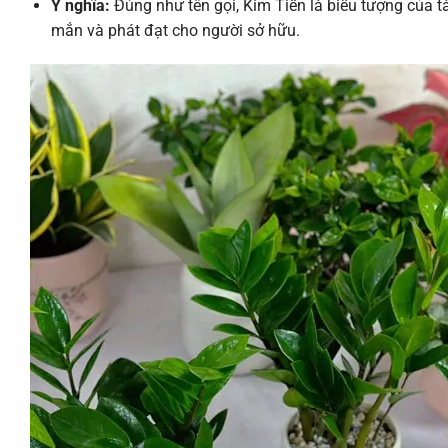
Ý nghĩa:
Đúng như tên gọi, Kim Tiền là biểu tượng của tà
mắn và phát đạt cho người sở hữu.