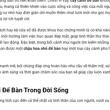
ang dần trở nên khan hiếm. Chính vì vậy,
cây cảnh để bàn
không
 yếu, mang cả thiên nhiên vào cuộc sống và công việc của mỗi ng
ng cư nhỏ hay đơn giản chỉ muốn thêm chút tươi mới cho góc họ
ợi ích tuyệt vời.
hách hay kệ cửa sổ đã được khoa học chứng minh là có khả năng
môi trường làm việc trực quan đẹp mắt, giúp tinh thần thư thái
 lao động. Đặc biệt, trong bối cảnh mọi người tìm kiếm những 
 chọn được một
chậu hoa nhỏ để bàn
hay một loại cây cảnh phù h
 mạnh mẽ, bởi chúng đáp ứng hoàn hảo nhu cầu về thẩm mỹ, sứ
ện ánh sáng và thời gian chăm sóc của bạn sẽ giúp cây luôn xanh
i Để Bàn Trong Đời Sống
động tích cực đến cả thể chất và tinh thần của con người, vượt xa