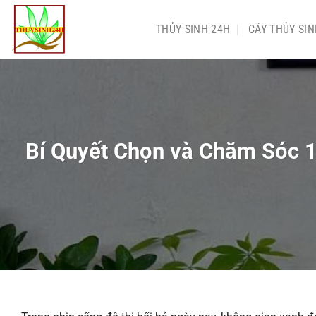
Chuyển
đến
THỦY SINH 24H
CÂY THỦY SI
nội
dung
Bí Quyết Chọn và Chăm Sóc 1