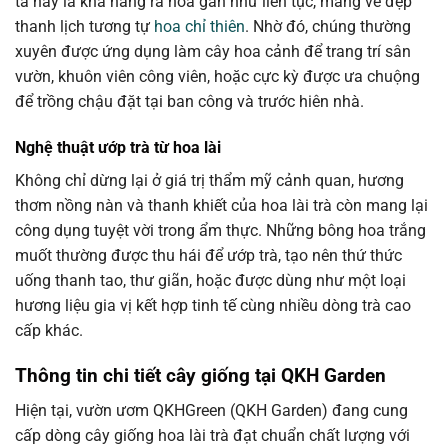
ta này là khả năng ra hoa gần như liên tục, mang vẻ đẹp
thanh lịch tương tự
hoa chỉ thiên
. Nhờ đó, chúng thường
xuyên được ứng dụng làm cây hoa cảnh để trang trí sân
vườn, khuôn viên công viên, hoặc cực kỳ được ưa chuộng
để trồng chậu đặt tại ban công và trước hiên nhà.
Nghệ thuật ướp trà từ hoa lài
Không chỉ dừng lại ở giá trị thẩm mỹ cảnh quan, hương
thơm nồng nàn và thanh khiết của hoa lài trà còn mang lại
công dụng tuyệt vời trong ẩm thực. Những bông hoa trắng
muốt thường được thu hái để ướp trà, tạo nên thứ thức
uống thanh tao, thư giãn, hoặc được dùng như một loại
hương liệu gia vị kết hợp tinh tế cùng nhiều dòng trà cao
cấp khác.
Thông tin chi tiết cây giống tại QKH Garden
Hiện tại, vườn ươm QKHGreen (QKH Garden) đang cung
cấp dòng cây giống hoa lài trà đạt chuẩn chất lượng với