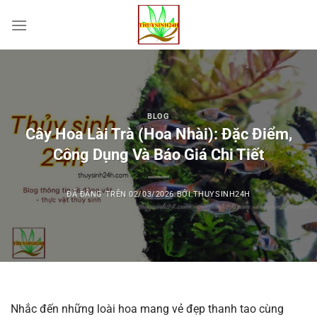
Chuyển
đến
nội
dung
BLOG
Cây Hoa Lài Trà (Hoa Nhài): Đặc Điểm,
Công Dụng Và Báo Giá Chi Tiết
ĐÃ ĐĂNG TRÊN
02/03/2026
BỞI
THUYSINH24H
Nhắc đến những loài hoa mang vẻ đẹp thanh tao cùng