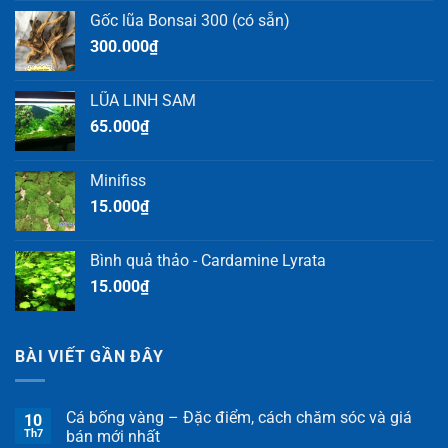
Gốc lũa Bonsai 300 (có sẵn)
300.000
₫
LŨA LINH SAM
65.000
₫
Minifiss
15.000
₫
Bình quả thảo - Cardamine Lyrata
15.000
₫
BÀI VIẾT GẦN ĐÂY
Cá bống vàng – Đặc điểm, cách chăm sóc và giá
10
Th7
bán mới nhất