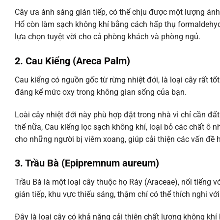
Cây ưa ánh sáng gián tiếp, có thể chịu được một lượng ánh n
Hổ còn làm sạch không khí bằng cách hấp thụ formaldehyde, 
lựa chọn tuyệt vời cho cả phòng khách và phòng ngủ.
2. Cau Kiểng (Areca Palm)
Cau kiểng có nguồn gốc từ rừng nhiệt đới, là loại cây rất tố
đáng kể mức oxy trong không gian sống của bạn.
Loài cây nhiệt đới này phù hợp đặt trong nhà vì chỉ cần đ
thế nữa, Cau kiểng lọc sạch không khí, loại bỏ các chất ô 
cho những người bị viêm xoang, giúp cải thiện các vấn đề h
3. Trầu Bà (Epipremnum aureum)
Trầu Bà là một loại cây thuộc họ Ráy (Araceae), nổi tiếng v
gián tiếp, khu vực thiếu sáng, thậm chí có thể thích nghi 
Đây là loại cây có khả năng cải thiện chất lượng không kh