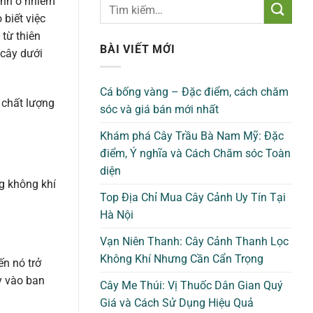
ảnh ô nhiễm
biết việc
từ thiên
BÀI VIẾT MỚI
 cây dưới
Cá bống vàng – Đặc điểm, cách chăm
 chất lượng
sóc và giá bán mới nhất
Khám phá Cây Trầu Bà Nam Mỹ: Đặc
điểm, Ý nghĩa và Cách Chăm sóc Toàn
diện
g không khí
Top Địa Chỉ Mua Cây Cảnh Uy Tín Tại
Hà Nội
Vạn Niên Thanh: Cây Cảnh Thanh Lọc
Không Khí Nhưng Cần Cẩn Trọng
ến nó trở
y vào ban
Cây Me Thúi: Vị Thuốc Dân Gian Quý
Giá và Cách Sử Dụng Hiệu Quả