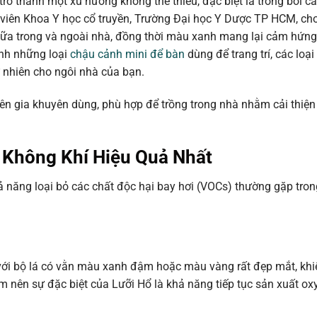
ở thành một xu hướng không thể thiếu, đặc biệt là trong bối c
viên Khoa Y học cổ truyền, Trường Đại học Y Dược TP HCM, cho 
ữa trong và ngoài nhà, đồng thời màu xanh mang lại cảm hứng 
ạnh những loại
chậu cảnh mini để bàn
dùng để trang trí, các loại
 nhiên cho ngôi nhà của bạn.
n gia khuyên dùng, phù hợp để trồng trong nhà nhằm cải thiện
 Không Khí Hiệu Quả Nhất
 năng loại bỏ các chất độc hại bay hơi (VOCs) thường gặp tron
 với bộ lá có vằn màu xanh đậm hoặc màu vàng rất đẹp mắt, khi
àm nên sự đặc biệt của Lưỡi Hổ là khả năng tiếp tục sản xuất ox