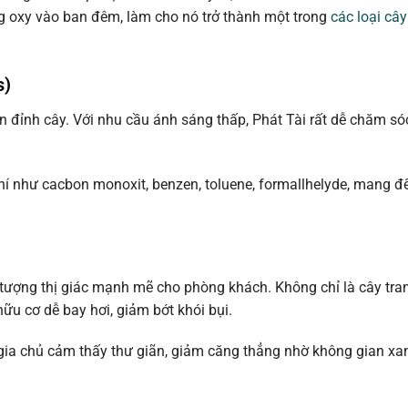
g oxy vào ban đêm, làm cho nó trở thành một trong
các loại cây
s)
hần đỉnh cây. Với nhu cầu ánh sáng thấp, Phát Tài rất dễ chăm só
khí như cacbon monoxit, benzen, toluene, formallhelyde, mang đ
tượng thị giác mạnh mẽ cho phòng khách. Không chỉ là cây trang
ữu cơ dễ bay hơi, giảm bớt khói bụi.
gia chủ cảm thấy thư giãn, giảm căng thẳng nhờ không gian x