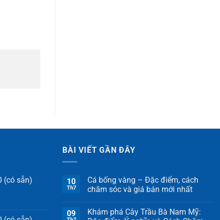
BÀI VIẾT GẦN ĐÂY
 (có sẵn)
Cá bống vàng – Đặc điểm, cách
10
Th7
chăm sóc và giá bán mới nhất
Khám phá Cây Trầu Bà Nam Mỹ:
09
 (có sẵn)
Th7