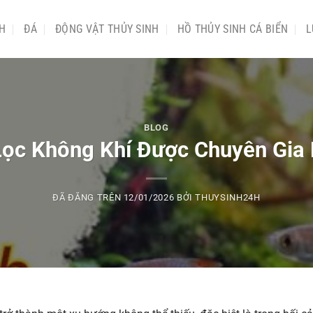
NH
ĐÁ
ĐỘNG VẬT THỦY SINH
HỒ THỦY SINH CÁ BIỂN
L
BLOG
Lọc Không Khí Được Chuyên Gia
ĐÃ ĐĂNG TRÊN
12/01/2026
BỞI
THUYSINH24H