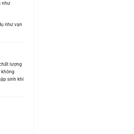
n như
 dụ như vạn
 chất lượng
t không
ập sinh khí