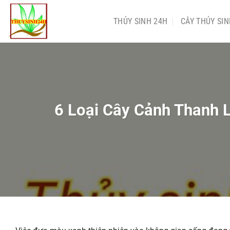
Chuyển
đến
THỦY SINH 24H
CÂY THỦY SI
nội
dung
6 Loại Cây Cảnh Thanh 