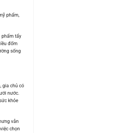
 mỹ phẩm,
n phẩm tẩy
nhiều đốm
rường sống
, gia chủ có
tưới nước.
 sức khỏe
nhưng vẫn
 việc chọn