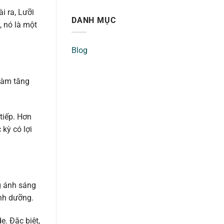
i ra, Lưỡi
DANH MỤC
, nó là một
Blog
 làm tăng
tiếp. Hơn
 kỳ có lợi
ng ánh sáng
inh dưỡng.
. Đặc biệt,