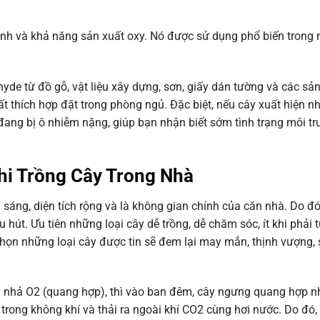
ệnh và khả năng sản xuất oxy. Nó được sử dụng phổ biến trong
de từ đồ gỗ, vật liệu xây dựng, sơn, giấy dán tường và các sả
t thích hợp đặt trong phòng ngủ. Đặc biệt, nếu cây xuất hiện 
đang bị ô nhiễm nặng, giúp bạn nhận biết sớm tình trạng môi t
Khi Trồng Cây Trong Nhà
sáng, diện tích rộng và là không gian chính của căn nhà. Do đó
 hút. Ưu tiên những loại cây dễ trồng, dễ chăm sóc, ít khi phải 
chọn những loại cây được tin sẽ đem lại may mắn, thịnh vượng,
à nhả O2 (quang hợp), thì vào ban đêm, cây ngưng quang hợp 
2 trong không khí và thải ra ngoài khí CO2 cùng hơi nước. Do đó,