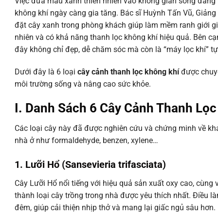
Việc đưa màu xanh thiên nhiên vào không gian sống đang tr
không khí ngày càng gia tăng. Bác sĩ Huỳnh Tấn Vũ, Giảng 
đặt cây xanh trong phòng khách giúp làm mềm ranh giới gi
nhiên và có khả năng thanh lọc không khí hiệu quả. Bên c
đây không chỉ đẹp, dễ chăm sóc mà còn là “máy lọc khí” tự
Dưới đây là 6 loại
cây cảnh thanh lọc không khí
được chuyê
môi trường sống và nâng cao sức khỏe.
I. Danh Sách 6 Cây Cảnh Thanh Lọc
Các loại cây này đã được nghiên cứu và chứng minh về khả
nhà ở như formaldehyde, benzen, xylene…
1. Lưỡi Hổ (Sansevieria trifasciata)
Cây Lưỡi Hổ nổi tiếng với hiệu quả sản xuất oxy cao, cùng
thành loại cây trồng trong nhà được yêu thích nhất. Điều l
đêm, giúp cải thiện nhịp thở và mang lại giấc ngủ sâu hơn.