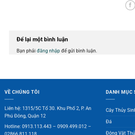
Để lại một bình luận
Bạn phải
đăng nhập
để gửi bình luận.
VỀ CHÚNG TÔI
DANH MỤC 
Liên hệ: 1315/5C Tổ 30. Khu Phố 2, P. An
Cây Thủy Sin
Phú Đông, Quận 12
Đá
Hotline: 0913.113.443 – 0909.499.012 –
Động Vật Thủ
02866.811.118