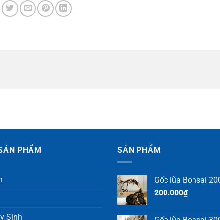
SẢN PHẨM
SẢN PHẨM
h
Gốc lũa Bonsai 200
200.000
₫
y Sinh
Gốc lũa Bonsai 300