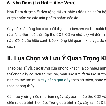
6. Nha Đam (Lô Hội – Aloe Vera)
Nha Đam được biết đến rộng rãi với nhiều đặc tính chữa b
dược phẩm và các sản phẩm chăm sóc da.
Cây có khả năng lọc các chất độc như benzen và formaldehy
rửa. Nha Đam có thể hấp thụ CO2, CO và nhả oxy về đêm, rấ
nâu, đó là dấu hiệu cảnh báo không khí quanh khu vực đó 
của mình.
II. Lựa Chọn và Lưu Ý Quan Trọng 
Theo bác sĩ Vũ, đặc trưng của phòng khách là có nhiều ánh 
thể chọn cây có kích thước lớn, màu sắc rực rỡ để tạo sự thu
Bạn có thể tìm mua
cây cảnh gần đây
theo sở thích, hoặc 
theo phong thủy.
Cần lưu ý rằng, nếu như ban ngày cây xanh hấp thụ CO2 v
diễn ra quá trình hô hấp. Trong quá trình này, cây sẽ hút O