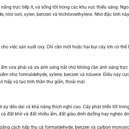
ắng trực tiếp ít, và sống tốt trong các khu vực thiếu sáng. Ngoà
nitơ oxit, xylen, benzen và trichloroethylene. Nhờ đặc tính này
t cho việc sản xuất oxy. Chỉ cần một hoặc hai bụi cây lớn có thể
ất ẩm vừa phải và ưa ánh sáng hắt chứ không cần ánh sáng trực 
nhiễm như formaldehyde, xylene, benzen và toluene. Điều này cực
ô hấp và tạo tinh thần thư giãn, thoải mái.
ới sự dẻo dai và khả năng thích nghi cao. Cây phát triển tốt tro
với cả đất khô và đất nhiều ẩm, đất giàu dinh dưỡng hay nghèo d
í bằng cách hấp thụ cả formaldehyde, benzen và carbon monoxide