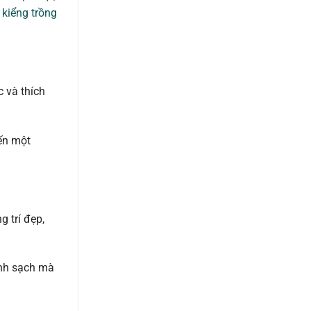
 kiểng trồng
c và thích
ến một
 trí đẹp,
anh sạch mà