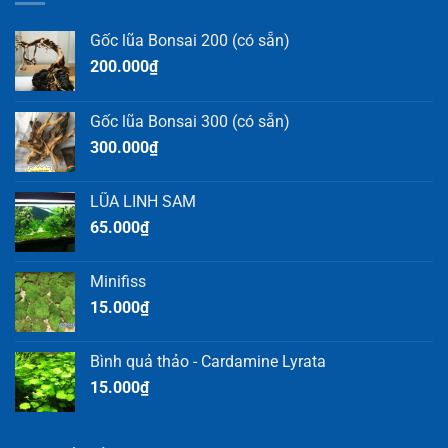
Gốc lũa Bonsai 200 (có sẵn)
200.000
₫
Gốc lũa Bonsai 300 (có sẵn)
300.000
₫
LŨA LINH SAM
65.000
₫
Minifiss
15.000
₫
Bình quả thảo - Cardamine Lyrata
15.000
₫