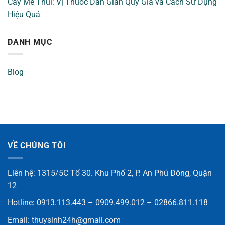
Cây Me Thúi: Vị Thuốc Dân Gian Quý Giá và Cách Sử Dụng
Hiệu Quả
DANH MỤC
Blog
VỀ CHÚNG TÔI
Liên hệ: 1315/5C Tổ 30. Khu Phố 2, P. An Phú Đông, Quận
12
Hotline: 0913.113.443 – 0909.499.012 – 02866.811.118
Email:
thuysinh24h@gmail.com