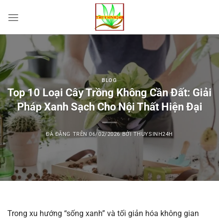
Chuyển
đến
nội
dung
BLOG
Top 10 Loại Cây Trồng Không Cần Đất: Giải
Pháp Xanh Sạch Cho Nội Thất Hiện Đại
ĐÃ ĐĂNG TRÊN
06/02/2026
BỞI
THUYSINH24H
Trong xu hướng “sống xanh” và tối giản hóa không gian