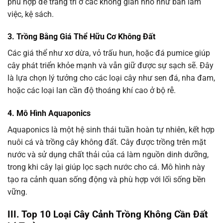
phù hợp để trang trí ở các không gian nhỏ như bàn làm
việc, kệ sách.
3. Trồng Bằng Giá Thể Hữu Cơ Không Đất
Các giá thể như xơ dừa, vỏ trấu hun, hoặc đá pumice giúp
cây phát triển khỏe mạnh và vẫn giữ được sự sạch sẽ. Đây
là lựa chọn lý tưởng cho các loại cây như sen đá, nha đam,
hoặc các loại lan cần độ thoáng khí cao ở bộ rễ.
4. Mô Hình Aquaponics
Aquaponics là một hệ sinh thái tuần hoàn tự nhiên, kết hợp
nuôi cá và trồng cây không đất. Cây được trồng trên mặt
nước và sử dụng chất thải của cá làm nguồn dinh dưỡng,
trong khi cây lại giúp lọc sạch nước cho cá. Mô hình này
tạo ra cảnh quan sống động và phù hợp với lối sống bền
vững.
III. Top 10 Loại Cây Cảnh Trồng Không Cần Đất