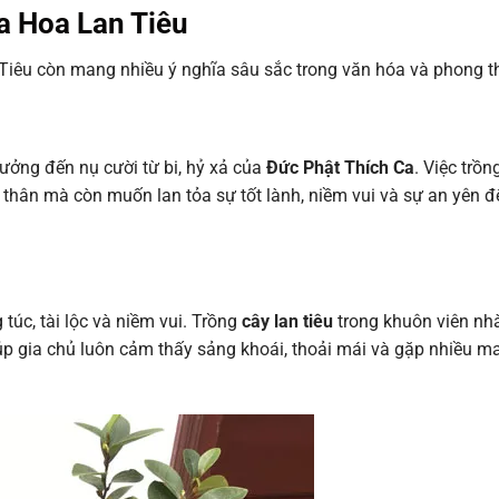
a Hoa Lan Tiêu
Tiêu còn mang nhiều ý nghĩa sâu sắc trong văn hóa và phong t
tưởng đến nụ cười từ bi, hỷ xả của
Đức Phật Thích Ca
. Việc trồn
 thân mà còn muốn lan tỏa sự tốt lành, niềm vui và sự an yên đ
 túc, tài lộc và niềm vui. Trồng
cây lan tiêu
trong khuôn viên nhà
giúp gia chủ luôn cảm thấy sảng khoái, thoải mái và gặp nhiều 