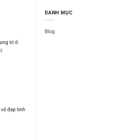
DANH MỤC
Blog
ng trí ở
i.
vẻ đẹp tinh