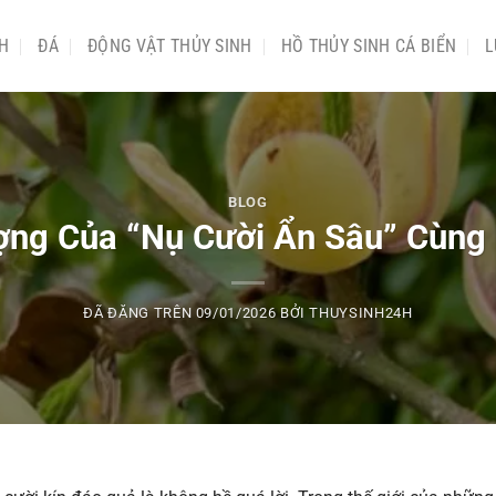
NH
ĐÁ
ĐỘNG VẬT THỦY SINH
HỒ THỦY SINH CÁ BIỂN
L
BLOG
ượng Của “Nụ Cười Ẩn Sâu” Cùn
ĐÃ ĐĂNG TRÊN
09/01/2026
BỞI
THUYSINH24H