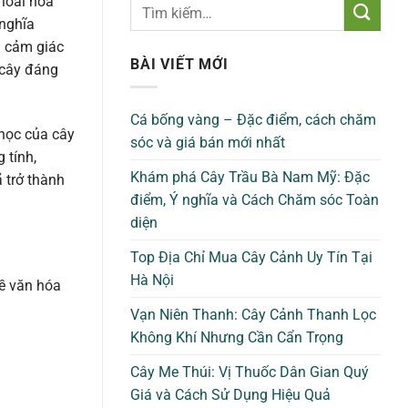
 loài hoa
 nghĩa
i cảm giác
BÀI VIẾT MỚI
i cây đáng
Cá bống vàng – Đặc điểm, cách chăm
 học của cây
sóc và giá bán mới nhất
 tính,
Khám phá Cây Trầu Bà Nam Mỹ: Đặc
 trở thành
điểm, Ý nghĩa và Cách Chăm sóc Toàn
diện
Top Địa Chỉ Mua Cây Cảnh Uy Tín Tại
Hà Nội
về văn hóa
Vạn Niên Thanh: Cây Cảnh Thanh Lọc
Không Khí Nhưng Cần Cẩn Trọng
Cây Me Thúi: Vị Thuốc Dân Gian Quý
Giá và Cách Sử Dụng Hiệu Quả