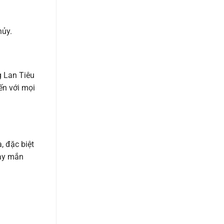
hủy.
g Lan Tiêu
ến với mọi
, đặc biệt
may mắn