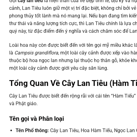
Gọi
cây lan tiêu
là hiện thân của vẻ đẹp tinh tế, dịu kỳ và n
cảnh, Lan Tiêu luôn giữ một vị trí đặc biệt, không chỉ bở
phong thủy tốt lành mà nó mang lại. Nếu bạn đang tìm kiế
thư thái và năng lượng tích cực, thì Lan Tiêu chính là lựa
quý này, từ đặc điểm đến ý nghĩa và cách chăm sóc để Lan 
Loài hoa này còn được biết đến với tên gọi mỹ miều khác 
là
Campsis grandiflora
, một loài cây cảnh được xếp vào hàn
thuộc bộ hoa ngọc lan nhưng lại thuộc họ thân gỗ, khỏe kh
một loài cây cảnh được giới yêu cây săn lùng.
Tổng Quan Về Cây Lan Tiêu (Hàm T
Cây Lan Tiêu được biết đến rộng rãi với cái tên “Hàm Tiếu
và Phật giáo.
Tên gọi và Phân loại
Tên Phổ thông:
Cây Lan Tiêu, Hoa Hàm Tiếu, Ngọc Lan 