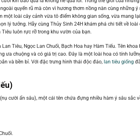
ụ cười kín đáo quả là không hề quá lời. Trong thế giới của những
i vẻ ngoài quyến rũ mà còn vì hương thơm nồng nàn cùng những ý
m một loài cây cảnh vừa tô điểm không gian sống, vừa mang lạ
 chọn lý tưởng. Hãy cùng Thủy Sinh 24H khám phá chi tiết về loà
Tiêu luôn rực rỡ trong khu vườn của bạn.
là Lan Tiêu, Ngọc Lan Chuối, Bạch Hoa hay Hàm Tiếu. Tên khoa
g ưa chuộng và có giá trị cao. Đây là một loài hoa có tính lưỡng
oắn và bền bỉ. Với đặc trưng hình thái độc đáo,
lan tiêu giống
đã
iếu)
” (nụ cười ẩn sâu), một cái tên chứa đựng nhiều hàm ý sâu sắc 
Chuối.