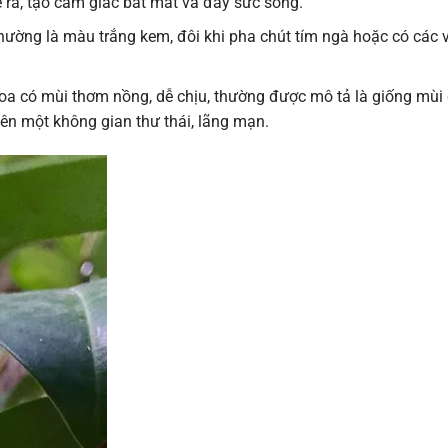
ra, tạo cảm giác bắt mắt và đầy sức sống.
ường là màu trắng kem, đôi khi pha chút tím ngà hoặc có các 
oa có mùi thơm nồng, dễ chịu, thường được mô tả là giống mùi 
ên một không gian thư thái, lãng mạn.