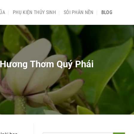
ŨA
PHỤ KIỆN THỦY SINH
SỎI PHÂN NỀN
BLOG
g Hương Thơm Quý Phái