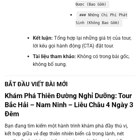
Được (Bao Gồm)
### Những Chi Phí Phát
Sinh (Không Bao Gồm)
Kết luận:
Tổng hợp lại những giá trị của tour,
lời kêu gọi hành động (CTA) đặt tour.
Tài liệu tham khảo:
Không có trong bài gốc,
không bổ sung.
BẮT ĐẦU VIẾT BÀI MỚI
Khám Phá Thiên Đường Nghỉ Dưỡng: Tour
Bắc Hải – Nam Ninh – Liễu Châu 4 Ngày 3
Đêm
Bạn đang tìm kiếm một hành trình khám phá đầy thú vị,
kết hợp giữa vẻ đẹp thiên nhiên biển cả trong lành, nét