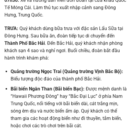
07h30:
Xe và hướng dẫn viên đón đoàn tại cửa khẩu Quốc
Tế Móng Cái. Làm thủ tục xuất nhập cảnh sang Đông
Hưng, Trung Quốc.
TRƯA:
Quý khách dùng bữa trưa với đặc sản Lẩu Sữa tại
Đông Hưng. Sau bữa ăn, đoàn tiếp tục di chuyển đến
Thành Phố Bắc Hải
. Đến Bắc Hải, quý khách nhận phòng
khách sạn 4 sao và nghỉ ngơi. Buổi chiều, đoàn bắt đầu
hành trình khám phá:
Quảng trường Ngọc Trai (Quảng trường Vịnh Bắc Bộ):
Biểu tượng độc đáo của thành phố Bắc Hải.
Bãi biển Ngân Than (Bãi biển Bạc):
Được mệnh danh là
“Hawaii Phương Đông” hay “Bắc Đại Lục” ở phía Nam
Trung Quốc, nổi tiếng với bãi biển dài, cát trắng mịn,
sóng êm dịu và nước biển ấm áp. Quý khách có thể
tham gia các hoạt động biển như đi thuyền, tắm biển,
hoặc chơi các trò chơi trên bãi cát.