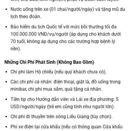
Nước uống trên xe (01 chai/người/ngày) và tặng mũ du
lịch theo đoàn.
Bảo hiểm du lịch Quốc tế với mức bồi thường tối đa
100.000.000 VNĐ/vụ/người (áp dụng cho khách dưới
70 tuổi, không áp dụng cho các trường hợp bệnh lý
nền).
Những Chi Phí Phát Sinh (Không Bao Gồm)
Chi phí làm Hộ chiếu (nếu quý khách chưa có).
Các chi phí cá nhân: điện thoại, giặt là, đồ uống trong
minibar, chi phí mua sắm, quà tặng cá nhân.
Tiền tip cho Hướng dẫn viên và Lái xe địa phương: 5
USD/người/ngày (trẻ em cũng tính như người lớn).
Chi phí đi thuyền trên sông Liễu Giang (tùy chọn).
Phí xe điện tại cửa khẩu (nếu có thông quan Cửa khẩu