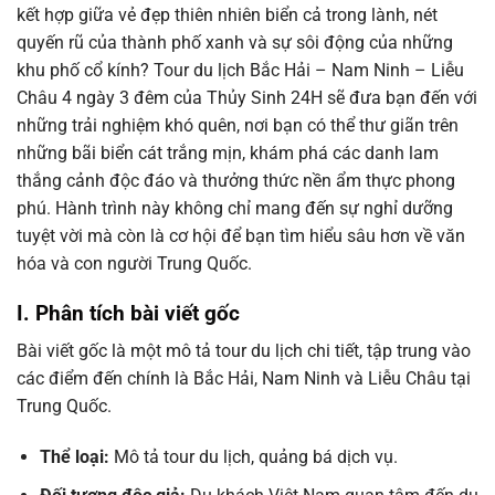
kết hợp giữa vẻ đẹp thiên nhiên biển cả trong lành, nét
quyến rũ của thành phố xanh và sự sôi động của những
khu phố cổ kính? Tour du lịch Bắc Hải – Nam Ninh – Liễu
Châu 4 ngày 3 đêm của Thủy Sinh 24H sẽ đưa bạn đến với
những trải nghiệm khó quên, nơi bạn có thể thư giãn trên
những bãi biển cát trắng mịn, khám phá các danh lam
thắng cảnh độc đáo và thưởng thức nền ẩm thực phong
phú. Hành trình này không chỉ mang đến sự nghỉ dưỡng
tuyệt vời mà còn là cơ hội để bạn tìm hiểu sâu hơn về văn
hóa và con người Trung Quốc.
I. Phân tích bài viết gốc
Bài viết gốc là một mô tả tour du lịch chi tiết, tập trung vào
các điểm đến chính là Bắc Hải, Nam Ninh và Liễu Châu tại
Trung Quốc.
Thể loại:
Mô tả tour du lịch, quảng bá dịch vụ.