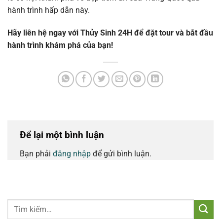
hành trình hấp dẫn này.
Hãy liên hệ ngay với Thủy Sinh 24H để đặt tour và bắt đầu
hành trình khám phá của bạn!
Để lại một bình luận
Bạn phải
đăng nhập
để gửi bình luận.