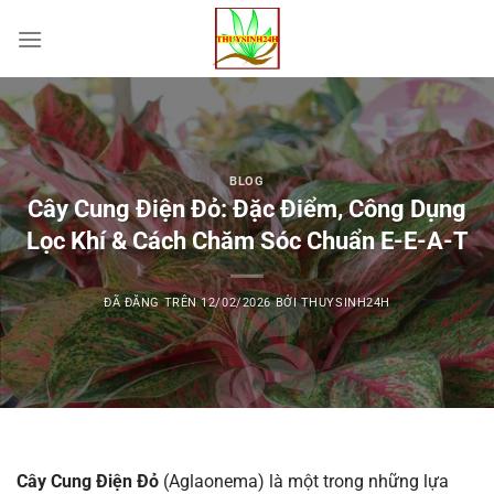
Chuyển
đến
nội
dung
BLOG
Cây Cung Điện Đỏ: Đặc Điểm, Công Dụng
Lọc Khí & Cách Chăm Sóc Chuẩn E-E-A-T
ĐÃ ĐĂNG TRÊN
12/02/2026
BỞI
THUYSINH24H
Cây Cung Điện Đỏ
(Aglaonema) là một trong những lựa