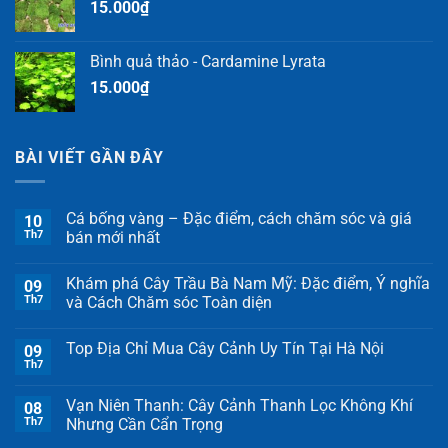
15.000
₫
Bình quả thảo - Cardamine Lyrata
15.000
₫
BÀI VIẾT GẦN ĐÂY
Cá bống vàng – Đặc điểm, cách chăm sóc và giá
10
Th7
bán mới nhất
Khám phá Cây Trầu Bà Nam Mỹ: Đặc điểm, Ý nghĩa
09
Th7
và Cách Chăm sóc Toàn diện
Top Địa Chỉ Mua Cây Cảnh Uy Tín Tại Hà Nội
09
Th7
Vạn Niên Thanh: Cây Cảnh Thanh Lọc Không Khí
08
Th7
Nhưng Cần Cẩn Trọng