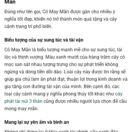
Mắn
Đúng như tên gọi, Cỏ May Mắn được gán cho nhiều ý
nghĩa tốt đẹp, khiến nó trở thành món quà tặng và cây
cảnh trang trí phổ biến.
Biểu tượng của sự sung túc và tài vận
Cỏ May Mắn là biểu tượng mạnh mẽ cho sự sung túc, tài
lộc và thịnh vượng. Màu xanh mướt của hàng trăm cây cỏ
mọc san sát nhau tượng trưng cho sự phát triển không
ngừng và dòng tiền dồi dào. Loài cây này được tin rằng sẽ
giúp gia chủ làm ăn phát đạt, thuận lợi trong kinh doanh và
gia tăng con đường tài vận của mình. Bên cạnh đó, các
loại cây cảnh mang ý nghĩa phong thủy tốt khác như
cây
phát tài núi 3 thân
cũng được nhiều người lựa chọn để cầu
mong may mắn.
Mang lại sự yên ấm và bình an
Không chỉ dừng lại ở khía cạnh tài chính, sắc xanh đặc