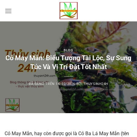
Chuyển
đến
nội
dung
BLOG
Cỏ May Mắn: Biểu Tượng Tài Lộc, Sự Sung
Túc Và Vị Trí Đặt Tốt Nhất
ĐÃ ĐĂNG TRÊN
14/02/2026
BỞI
THUYSINH24H
Cỏ May Mắn, hay còn được gọi là Cỏ Ba Lá May Mắn (tên