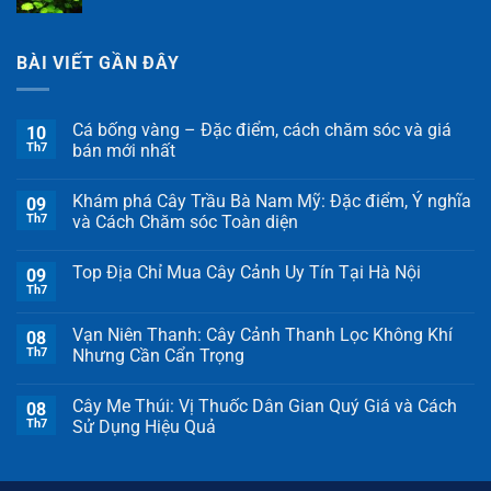
BÀI VIẾT GẦN ĐÂY
Cá bống vàng – Đặc điểm, cách chăm sóc và giá
10
Th7
bán mới nhất
Khám phá Cây Trầu Bà Nam Mỹ: Đặc điểm, Ý nghĩa
09
Th7
và Cách Chăm sóc Toàn diện
Top Địa Chỉ Mua Cây Cảnh Uy Tín Tại Hà Nội
09
Th7
Vạn Niên Thanh: Cây Cảnh Thanh Lọc Không Khí
08
Th7
Nhưng Cần Cẩn Trọng
Cây Me Thúi: Vị Thuốc Dân Gian Quý Giá và Cách
08
Th7
Sử Dụng Hiệu Quả