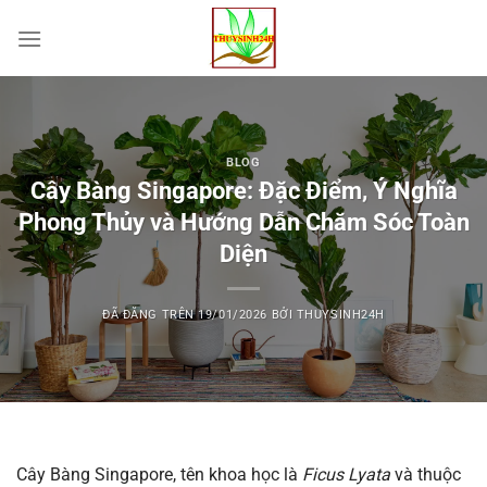
Chuyển
đến
nội
dung
BLOG
Cây Bàng Singapore: Đặc Điểm, Ý Nghĩa
Phong Thủy và Hướng Dẫn Chăm Sóc Toàn
Diện
ĐÃ ĐĂNG TRÊN
19/01/2026
BỞI
THUYSINH24H
Cây Bàng Singapore, tên khoa học là
Ficus Lyata
và thuộc