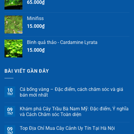
65.000
₫
Minifiss
15.000
₫
Bình quả thảo - Cardamine Lyrata
15.000
₫
BÀI VIẾT GẦN ĐÂY
Cá bống vàng – Đặc điểm, cách chăm sóc và giá
10
Th7
bán mới nhất
Khám phá Cây Trầu Bà Nam Mỹ: Đặc điểm, Ý nghĩa
09
Th7
và Cách Chăm sóc Toàn diện
Top Địa Chỉ Mua Cây Cảnh Uy Tín Tại Hà Nội
09
Th7