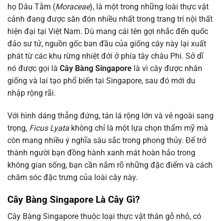
họ Dâu Tằm (
Moraceae
), là một trong những loài thực vật
cảnh đang được săn đón nhiều nhất trong trang trí nội thất
hiện đại tại Việt Nam. Dù mang cái tên gợi nhắc đến quốc
đảo sư tử, nguồn gốc ban đầu của giống cây này lại xuất
phát từ các khu rừng nhiệt đới ở phía tây châu Phi. Sở dĩ
nó được gọi là
Cây Bàng Singapore
là vì cây được nhân
giống và lai tạo phổ biến tại Singapore, sau đó mới du
nhập rộng rãi.
Với hình dáng thẳng đứng, tán lá rộng lớn và vẻ ngoài sang
trọng,
Ficus Lyata
không chỉ là một lựa chọn thẩm mỹ mà
còn mang nhiều ý nghĩa sâu sắc trong phong thủy. Để trở
thành người bạn đồng hành xanh mát hoàn hảo trong
không gian sống, bạn cần nắm rõ những đặc điểm và cách
chăm sóc đặc trưng của loài cây này.
Cây Bàng Singapore Là Cây Gì?
Cây Bàng Singapore thuộc loại thực vật thân gỗ nhỏ, có