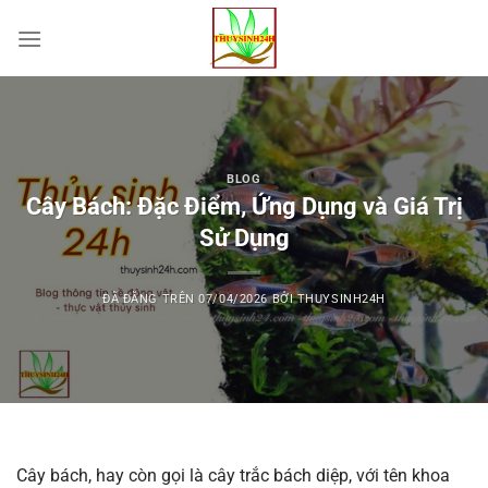
Chuyển
đến
nội
dung
BLOG
Cây Bách: Đặc Điểm, Ứng Dụng và Giá Trị
Sử Dụng
ĐÃ ĐĂNG TRÊN
07/04/2026
BỞI
THUYSINH24H
Cây bách, hay còn gọi là cây trắc bách diệp, với tên khoa