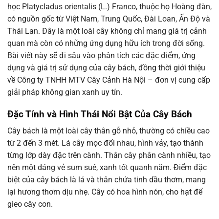
học Platycladus orientalis (L.) Franco, thuộc họ Hoàng đàn,
có nguồn gốc từ Việt Nam, Trung Quốc, Đài Loan, Ấn Độ và
Thái Lan. Đây là một loài cây không chỉ mang giá trị cảnh
quan mà còn có những ứng dụng hữu ích trong đời sống.
Bài viết này sẽ đi sâu vào phân tích các đặc điểm, ứng
dụng và giá trị sử dụng của cây bách, đồng thời giới thiệu
về Công ty TNHH MTV Cây Cảnh Hà Nội – đơn vị cung cấp
giải pháp không gian xanh uy tín.
Đặc Tính và Hình Thái Nổi Bật Của Cây Bách
Cây bách là một loài cây thân gỗ nhỏ, thường có chiều cao
từ 2 đến 3 mét. Lá cây mọc đối nhau, hình vảy, tạo thành
từng lớp dày đặc trên cành. Thân cây phân cành nhiều, tạo
nên một dáng vẻ sum suê, xanh tốt quanh năm. Điểm đặc
biệt của cây bách là lá và thân chứa tinh dầu thơm, mang
lại hương thơm dịu nhẹ. Cây có hoa hình nón, cho hạt để
gieo cây con.