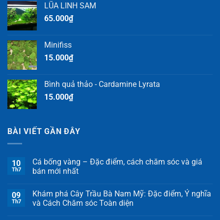
LŨA LINH SAM
65.000
₫
Minifiss
15.000
₫
Bình quả thảo - Cardamine Lyrata
15.000
₫
BÀI VIẾT GẦN ĐÂY
Cá bống vàng – Đặc điểm, cách chăm sóc và giá
10
Th7
bán mới nhất
Khám phá Cây Trầu Bà Nam Mỹ: Đặc điểm, Ý nghĩa
09
Th7
và Cách Chăm sóc Toàn diện