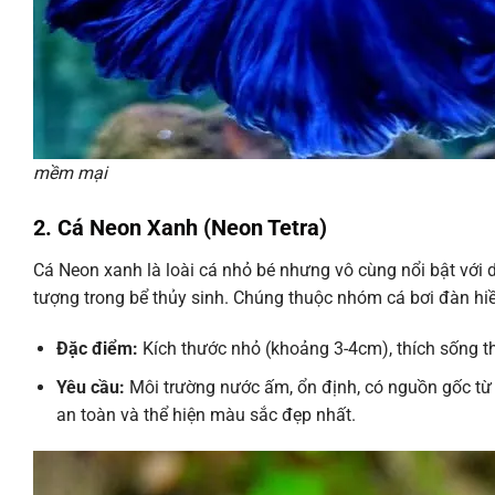
mềm mại
2. Cá Neon Xanh (Neon Tetra)
Cá Neon xanh là loài cá nhỏ bé nhưng vô cùng nổi bật với 
tượng trong bể thủy sinh. Chúng thuộc nhóm cá bơi đàn hi
Đặc điểm:
Kích thước nhỏ (khoảng 3-4cm), thích sống th
Yêu cầu:
Môi trường nước ấm, ổn định, có nguồn gốc từ 
an toàn và thể hiện màu sắc đẹp nhất.