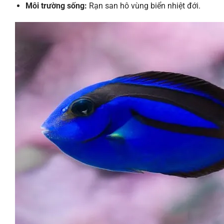
Môi trường sống:
Rạn san hô vùng biển nhiệt đới.