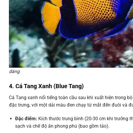
dáng
4. Cá Tang Xanh (Blue Tang)
Cá Tang xanh nổi tiếng toàn cầu sau khi xuất hiện trong 
đặc trưng, với một dải màu đen chạy từ mắt đến đuôi và 
Đặc điểm:
Kích thước trung bình (20-30 cm khi trưởng t
sạch và chế độ ăn phong phú (bao gồm tảo).