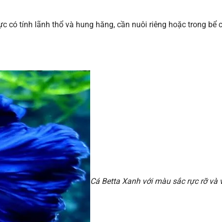
c có tính lãnh thổ và hung hăng, cần nuôi riêng hoặc trong bể
Cá Betta Xanh với màu sắc rực rỡ và 