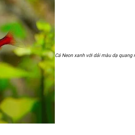
Cá Neon xanh với dải màu dạ quang n