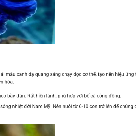
dải màu xanh dạ quang sáng chạy dọc cơ thể, tạo nên hiệu ứng t
ền hòa.
eo bầy đàn. Rất hiền lành, phù hợp với bể cá cộng đồng.
sông nhiệt đới Nam Mỹ. Nên nuôi từ 6-10 con trở lên để chúng