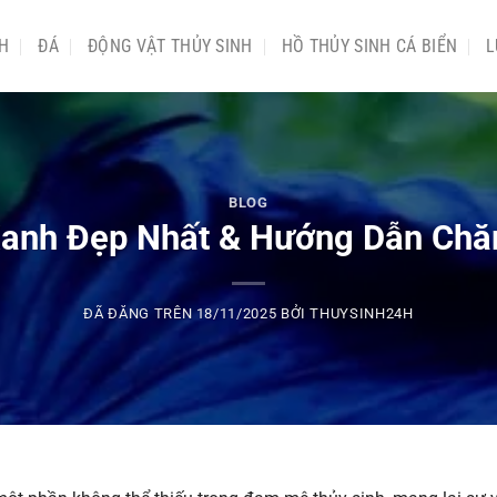
NH
ĐÁ
ĐỘNG VẬT THỦY SINH
HỒ THỦY SINH CÁ BIỂN
L
BLOG
Xanh Đẹp Nhất & Hướng Dẫn Ch
ĐÃ ĐĂNG TRÊN
18/11/2025
BỞI
THUYSINH24H