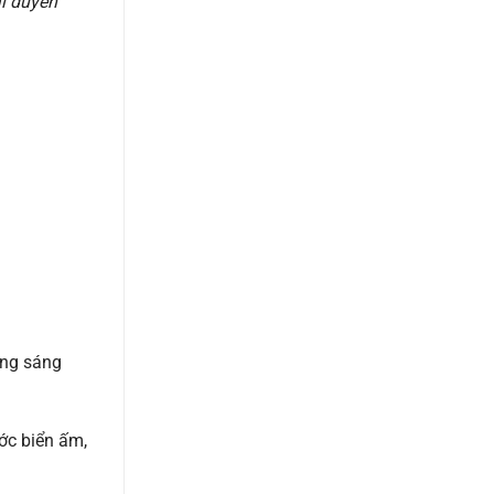
ài duyên
ơng sáng
ớc biển ấm,