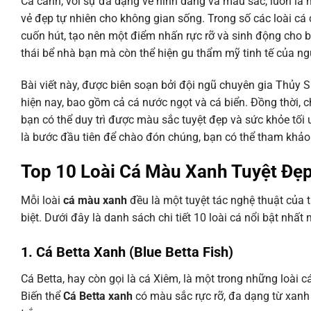
Cá cảnh, với sự đa dạng về hình dáng và màu sắc, luôn là 
vẻ đẹp tự nhiên cho không gian sống. Trong số các loài cá
cuốn hút, tạo nên một điểm nhấn rực rỡ và sinh động cho b
thái bể nhà bạn mà còn thể hiện gu thẩm mỹ tinh tế của ng
Bài viết này, được biên soạn bởi đội ngũ chuyên gia Thủy Sin
hiện nay, bao gồm cả cá nước ngọt và cá biển. Đồng thời
bạn có thể duy trì được màu sắc tuyệt đẹp và sức khỏe tố
là bước đầu tiên để chào đón chúng, bạn có thể tham khảo c
Top 10 Loài Cá Màu Xanh Tuyệt Đẹ
Mỗi loài
cá màu xanh
đều là một tuyệt tác nghệ thuật của
biệt. Dưới đây là danh sách chi tiết 10 loài cá nổi bật nhấ
1. Cá Betta Xanh (Blue Betta Fish)
Cá Betta, hay còn gọi là cá Xiêm, là một trong những loài 
Biến thể
Cá Betta xanh
có màu sắc rực rỡ, đa dạng từ xanh