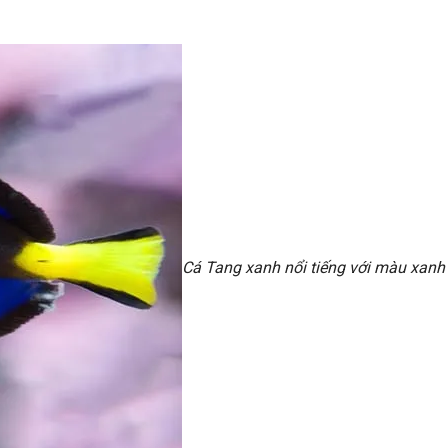
Cá Tang xanh nổi tiếng với màu xan