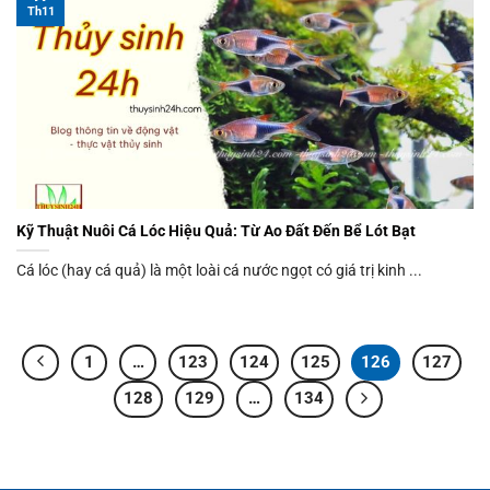
Th11
Kỹ Thuật Nuôi Cá Lóc Hiệu Quả: Từ Ao Đất Đến Bể Lót Bạt
Cá lóc (hay cá quả) là một loài cá nước ngọt có giá trị kinh ...
1
…
123
124
125
126
127
128
129
…
134