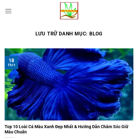
Chuyển
đến
nội
dung
LƯU TRỮ DANH MỤC:
BLOG
18
Th11
Top 10 Loài Cá Màu Xanh Đẹp Nhất & Hướng Dẫn Chăm Sóc Giữ
Màu Chuẩn