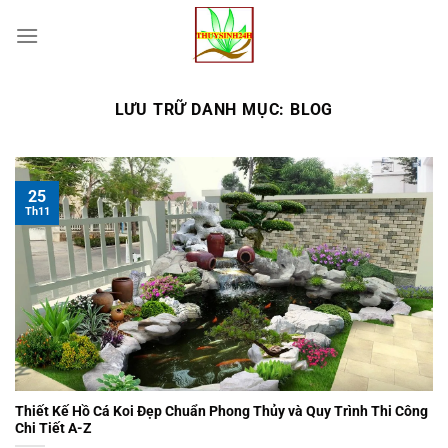
Chuyển
đến
nội
dung
LƯU TRỮ DANH MỤC:
BLOG
25
Th11
Thiết Kế Hồ Cá Koi Đẹp Chuẩn Phong Thủy và Quy Trình Thi Công
Chi Tiết A-Z