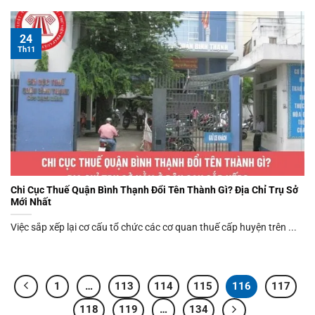
24
Th11
Chi Cục Thuế Quận Bình Thạnh Đổi Tên Thành Gì? Địa Chỉ Trụ Sở
Mới Nhất
Việc sắp xếp lại cơ cấu tổ chức các cơ quan thuế cấp huyện trên ...
1
…
113
114
115
116
117
118
119
…
134