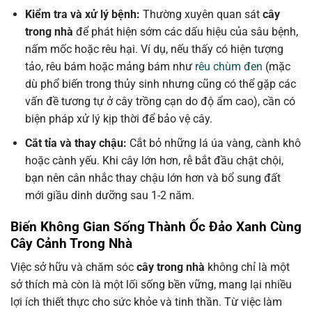
Kiểm tra và xử lý bệnh:
Thường xuyên quan sát
cây
trong nhà
để phát hiện sớm các dấu hiệu của sâu bệnh,
nấm mốc hoặc rêu hại. Ví dụ, nếu thấy có hiện tượng
tảo, rêu bám hoặc mảng bám như
rêu chùm đen
(mặc
dù phổ biến trong thủy sinh nhưng cũng có thể gặp các
vấn đề tương tự ở cây trồng cạn do độ ẩm cao), cần có
biện pháp xử lý kịp thời để bảo vệ cây.
Cắt tỉa và thay chậu:
Cắt bỏ những lá úa vàng, cành khô
hoặc cành yếu. Khi cây lớn hơn, rễ bắt đầu chật chội,
bạn nên cân nhắc thay chậu lớn hơn và bổ sung đất
mới giầu dinh dưỡng sau 1-2 năm.
Biến Không Gian Sống Thành Ốc Đảo Xanh Cùng
Cây Cảnh Trong Nhà
Việc sở hữu và chăm sóc
cây trong nhà
không chỉ là một
sở thích mà còn là một lối sống bền vững, mang lại nhiều
lợi ích thiết thực cho sức khỏe và tinh thần. Từ việc làm