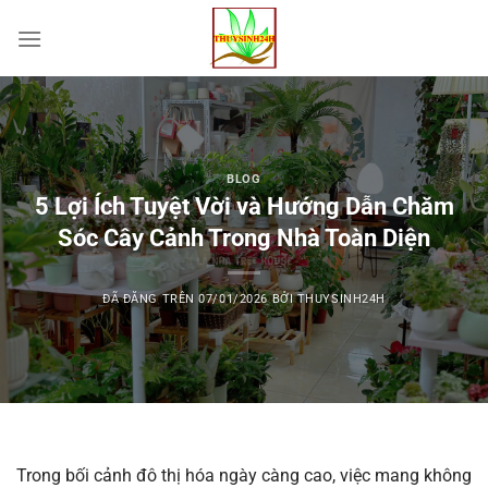
Chuyển
đến
nội
dung
BLOG
5 Lợi Ích Tuyệt Vời và Hướng Dẫn Chăm
Sóc Cây Cảnh Trong Nhà Toàn Diện
ĐÃ ĐĂNG TRÊN
07/01/2026
BỞI
THUYSINH24H
Trong bối cảnh đô thị hóa ngày càng cao, việc mang không