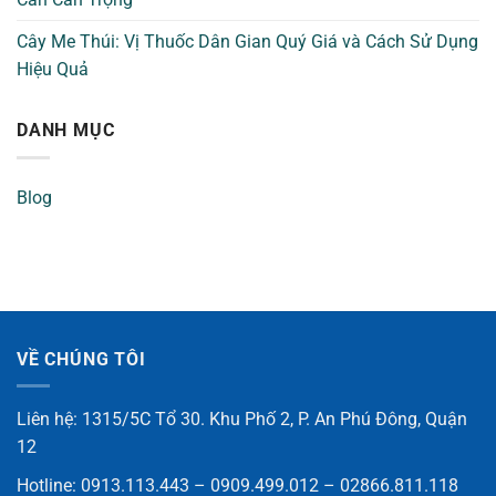
Cây Me Thúi: Vị Thuốc Dân Gian Quý Giá và Cách Sử Dụng
Hiệu Quả
DANH MỤC
Blog
VỀ CHÚNG TÔI
Liên hệ: 1315/5C Tổ 30. Khu Phố 2, P. An Phú Đông, Quận
12
Hotline: 0913.113.443 – 0909.499.012 – 02866.811.118