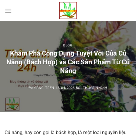
Chuyển
đến
nội
dung
BLOG
Khám Phá Công Dụng Tuyệt Vời Của Củ
Năng (Bách Hợp) và Các Sản Phẩm Từ Củ
Năng
ĐÃ ĐĂNG TRÊN
15/04/2026
BỞI
THUYSINH24H
Củ năng, hay còn gọi là bách hợp, là một loại nguyên liệu