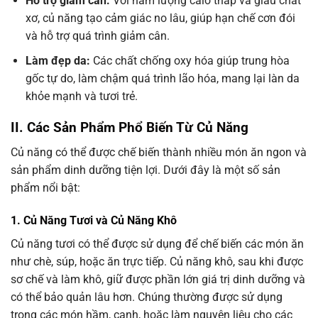
Hỗ trợ giảm cân:
Với hàm lượng calo thấp và giàu chất
xơ, củ năng tạo cảm giác no lâu, giúp hạn chế cơn đói
và hỗ trợ quá trình giảm cân.
Làm đẹp da:
Các chất chống oxy hóa giúp trung hòa
gốc tự do, làm chậm quá trình lão hóa, mang lại làn da
khỏe mạnh và tươi trẻ.
II. Các Sản Phẩm Phổ Biến Từ Củ Năng
Củ năng có thể được chế biến thành nhiều món ăn ngon và
sản phẩm dinh dưỡng tiện lợi. Dưới đây là một số sản
phẩm nổi bật:
1. Củ Năng Tươi và Củ Năng Khô
Củ năng tươi có thể được sử dụng để chế biến các món ăn
như chè, súp, hoặc ăn trực tiếp. Củ năng khô, sau khi được
sơ chế và làm khô, giữ được phần lớn giá trị dinh dưỡng và
có thể bảo quản lâu hơn. Chúng thường được sử dụng
trong các món hầm, canh, hoặc làm nguyên liệu cho các